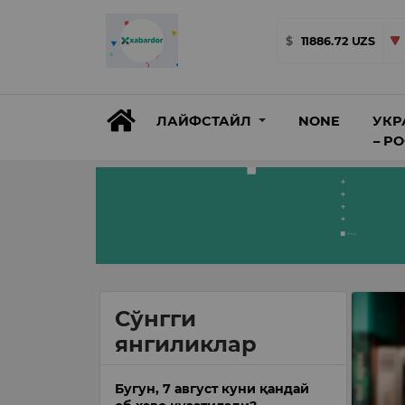
$
11886.72 UZS
ЛАЙФСТАЙЛ
NONE
УКР
– Р
Сўнгги
янгиликлар
Бугун, 7 август куни қандай