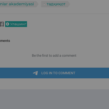
nlar akademiyasi
тадқиқот
Улашинг