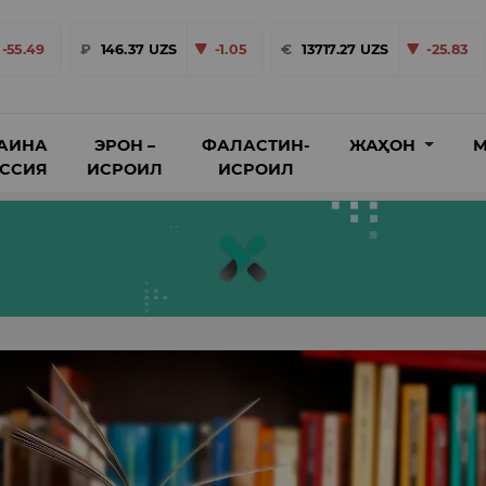
-55.49
₽
146.37 UZS
-1.05
€
13717.27 UZS
-25.83
АИНА
ЭРОН –
ФАЛАСТИН-
ЖАҲОН
М
ОССИЯ
ИСРОИЛ
ИСРОИЛ