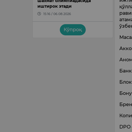
ижти
шахмат олимпиадасида
иштирок этади
қўлл
рави
15:16 / 06.08.2026
атам
ўзбе
Кўпроқ
Маса
Акко
Аном
Банк
Блок
Бону
Брен
Копи
DPO 