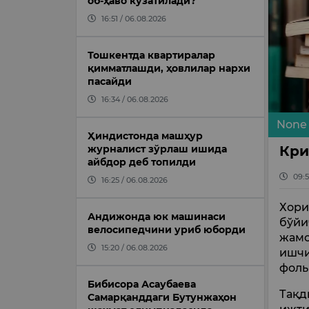
об-ҳаво кузатилади?
16:51 / 06.08.2026
Тошкентда квартиралар
қимматлашди, ҳовлилар нархи
пасайди
16:34 / 06.08.2026
None
Ҳиндистонда машҳур
Кри
журналист зўрлаш ишида
айбдор деб топилди
09:5
16:25 / 06.08.2026
Хори
Андижонда юк машинаси
бўйи
велосипедчини уриб юборди
жамо
15:20 / 06.08.2026
ишчи
фоль
Бибисора Асаубаева
Тақд
Самарқанддаги Бутунжаҳон