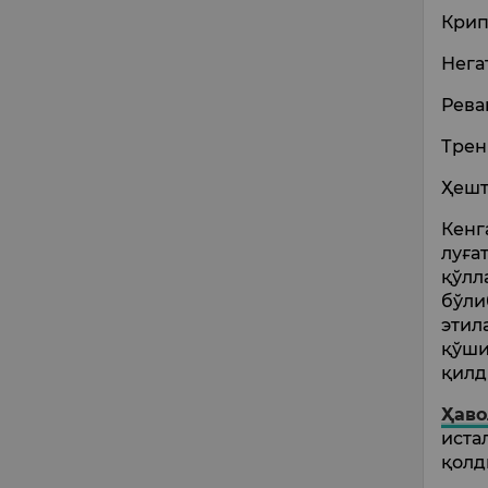
Крип
Нега
Рева
Трен
Ҳешт
Кенг
луға
қўлл
бўли
этил
қўши
қилд
Ҳав
иста
қолд