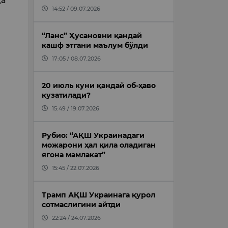
да
14:52 / 09.07.2026
“Ланс” Ҳусановни қандай
кашф этгани маълум бўлди
17:05 / 08.07.2026
20 июль куни қандай об-ҳаво
кузатилади?
15:49 / 19.07.2026
Рубио: “АҚШ Украинадаги
можарони ҳал қила оладиган
ягона мамлакат”
15:45 / 22.07.2026
Трамп АҚШ Украинага қурол
сотмаслигини айтди
22:24 / 24.07.2026