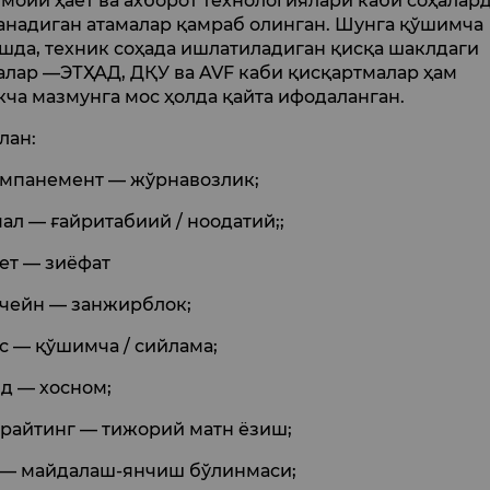
моий ҳаёт ва ахборот технологиялари каби соҳалар
анадиган атамалар қамраб олинган. Шунга қўшимча
шда, техник соҳада ишлатиладиган қисқа шаклдаги
алар —ЭТҲАД, ДҚУ ва AVF каби қисқартмалар ҳам
кча мазмунга мос ҳолда қайта ифодаланган.
лан:
мпанемент — жўрнавозлик;
ал — ғайритабиий / ноодатий;;
ет — зиёфат
чейн — занжирблок;
с — қўшимча / сийлама;
д — хосном;
райтинг — тижорий матн ёзиш;
— майдалаш-янчиш бўлинмаси;