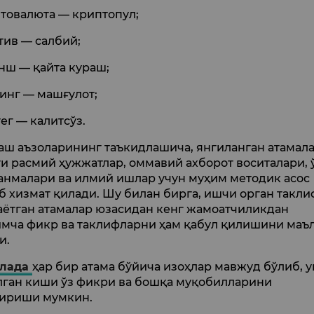
товалюта — криптопул;
тив — салбий;
нш — қайта кураш;
инг — машғулот;
ег — калитсўз.
аш аъзоларининг таъкидлашича, янгиланган атамал
ти расмий ҳужжатлар, оммавий ахборот воситалари, 
анмалари ва илмий ишлар учун муҳим методик асос
б хизмат қилади. Шу билан бирга, ишчи орган такли
аётган атамалар юзасидан кенг жамоатчиликдан
мча фикр ва таклифларни ҳам қабул қилишини маъ
и.
олада
ҳар бир атама бўйича изоҳлар мавжуд бўлиб, 
лган киши ўз фикри ва бошқа муқобилларини
ириши мумкин.