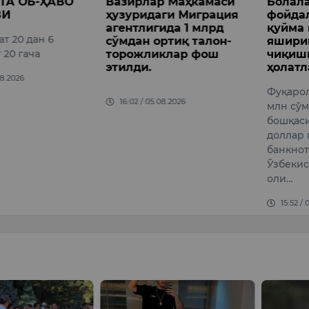
р Маҳкамаси
Болалардан
Коним
ги Миграция
фойдаланиб олтин
килог
ида 1 млрд
қуйма ва валютани
опий о
ртиқ талон-
яширинча олиб
хориж
клар фош
чиқишга уриниш
Давлат 
ҳолатлари фош этилди
хизмати
Фуқаролардан бири 450
органл
08.2026
млн сўмлик олтинни,
ҳамкор
бошқаси эса 40 минг АҚШ
вилояти
доллар миқдоридаги
тезкор 
банкнотларни
йир…
Ўзбекистондан яширинча
15:34 /
оли…
15:52 / 05.08.2026