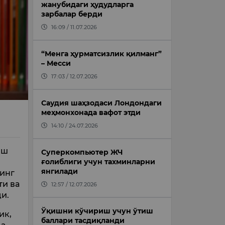
жанубидаги ҳудудларга
зарбалар берди
16:09 / 11.07.2026
“Менга ҳурматсизлик қилманг”
– Месси
17:03 / 12.07.2026
Саудия шаҳзодаси Лондондаги
меҳмонхонада вафот этди
14:10 / 24.07.2026
иш
Суперкомпьютер ЖЧ
ғолиблиги учун тахминларни
янгилади
инг
ти ва
12:57 / 12.07.2026
и.
Ўқишни кўчириш учун ўтиш
ик,
баллари тасдиқланди