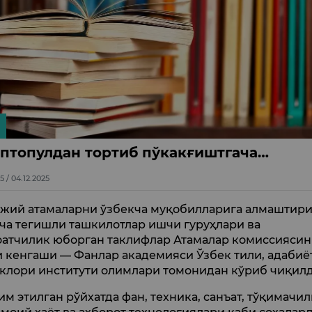
птопулдан тортиб пўкакғиштгача…
5 / 04.12.2025
жий атамаларни ўзбекча муқобилларига алмаштир
ча тегишли ташкилотлар ишчи гуруҳлари ва
атчилик юборган таклифлар Атамалар комиссиясин
 кенгаши — Фанлар академияси Ўзбек тили, адабиё
клори институти олимлари томонидан кўриб чиқилд
им этилган рўйхатда фан, техника, санъат, тўқимачил