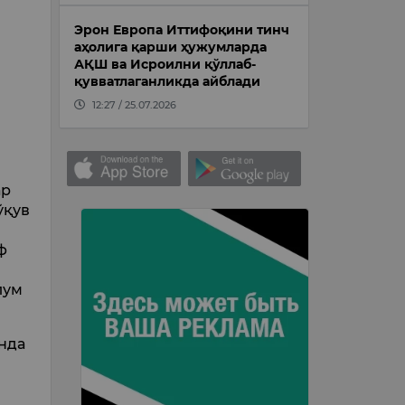
Эрон Европа Иттифоқини тинч
аҳолига қарши ҳужумларда
АҚШ ва Исроилни қўллаб-
қувватлаганликда айблади
12:27 / 25.07.2026
ар
ўқув
ф
лум
унда