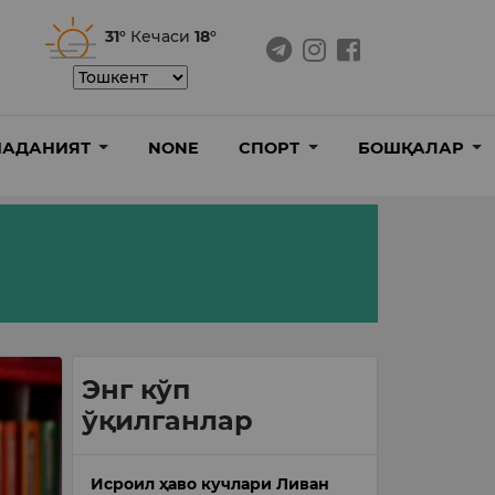
31°
Кечаси
18°
АДАНИЯТ
NONE
СПОРТ
БОШҚАЛАР
Энг кўп
ўқилганлар
Исроил ҳаво кучлари Ливан