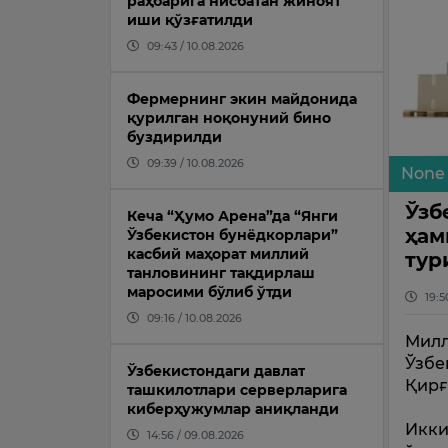
раҳбарига нисбатан жиноят
иши қўзғатилди
09:43 / 10.08.2026
Фермернинг экин майдонида
қурилган ноқонуний бино
буздирилди
09:39 / 10.08.2026
None
Ўзб
Кеча “Ҳумо Арена”да “Янги
ҳам
Ўзбекистон бунёдкорлари”
касбий маҳорат миллий
тур
танловининг тақдирлаш
маросими бўлиб ўтди
19:5
09:16 / 10.08.2026
Милл
Ўзбе
Ўзбекистондаги давлат
Қирғ
ташкилотлари серверларига
киберҳужумлар аниқланди
Икки
14:56 / 09.08.2026