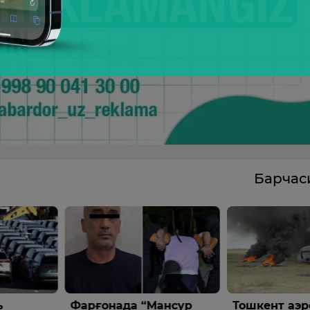
Барча
да “Мансур
Тошкент аэропорти
Отани