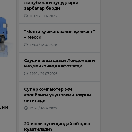
жанубидаги ҳудудларга
зарбалар берди
16:09 / 11.07.2026
“Менга ҳурматсизлик қилманг”
– Месси
17:03 / 12.07.2026
Саудия шаҳзодаси Лондондаги
меҳмонхонада вафот этди
14:10 / 24.07.2026
Суперкомпьютер ЖЧ
ғолиблиги учун тахминларни
янгилади
шни
12:57 / 12.07.2026
20 июль куни қандай об-ҳаво
кузатилади?