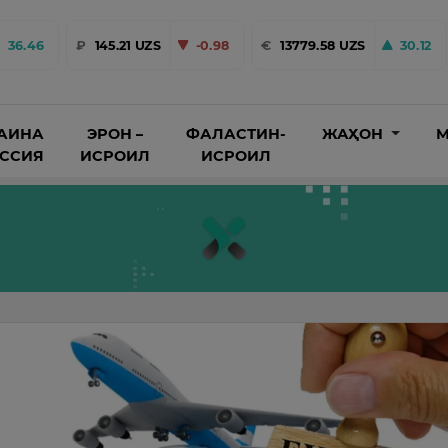
36.46
₽
145.21 UZS
-0.98
€
13779.58 UZS
30.12
АИНА
ЭРОН –
ФАЛАСТИН-
ЖАҲОН
М
ОССИЯ
ИСРОИЛ
ИСРОИЛ