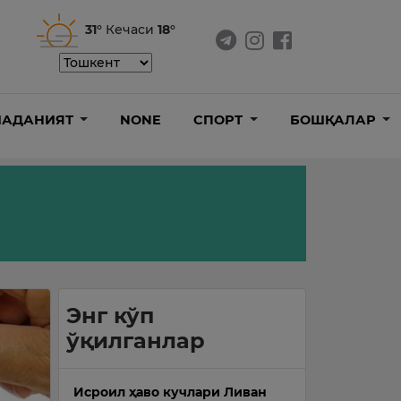
31°
Кечаси
18°
АДАНИЯТ
NONE
СПОРТ
БОШҚАЛАР
Энг кўп
ўқилганлар
Исроил ҳаво кучлари Ливан