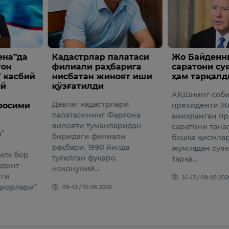
ар палатаси
Жо Байденнинг
Фарғо
 раҳбарига
саратони суякларига
Казанс
н жиноят иши
ҳам тарқалди
товлам
ди
олинд
АҚШнинг собиқ
дастрлари
Фарғон
президенти Жо Байденда
инг Фарғона
“Мансур
аниқланган простата
уманларидан
лақаби 
саратони танасининг
филиали
шахс 1
бошқа қисмларига,
990 йилда
доллар
жумладан суякларига ҳам
уқаро,
йўли би
тарқа…
й…
14:35 /
14:43 / 09.08.2026
08.2026