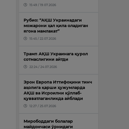
15:49 / 19.07.2026
Рубио: “АҚШ Украинадаги
можарони ҳал қила оладиган
ягона мамлакат”
15:45 / 22.07.2026
Трамп АҚШ Украинага қурол
сотмаслигини айтди
22:24 / 24.07.2026
Эрон Европа Иттифоқини тинч
аҳолига қарши ҳужумларда
АҚШ ва Исроилни қўллаб-
қувватлаганликда айблади
12:27 / 25.07.2026
Мирободдаги болалар
майдончаси ўрнидаги