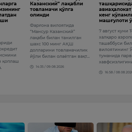
й” лақабли
ташқарисида
болаг
и қўлга
авиаҳалокат бўйича
бериш
кенг кўламли ўқув
Ўзбекис
машғулоти ўтказилди
илоятида
фарзанд
7 август куни Тошкент
азанский”
исмини
халқаро аэропорти
лан танилган
бериш 
ташаббуси билан Тошкент
минг АҚШ
яратила
вилоятининг Ўрта Чирчиқ
 товламачилик
8 авгус
туманида парвозлар
 олаётган вақт…
15:31 /
хавфсизлигини таъ…
08.2026
16:58 / 08.08.2026