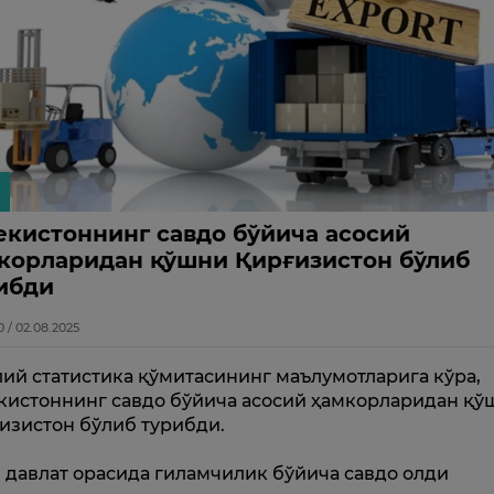
екистоннинг савдо бўйича асосий
корларидан қўшни Қирғизистон бўлиб
ибди
0 / 02.08.2025
ий статистика қўмитасининг маълумотларига кўра,
кистоннинг савдо бўйича асосий ҳамкорларидан қў
изистон бўлиб турибди.
 давлат орасида гиламчилик бўйича савдо олди