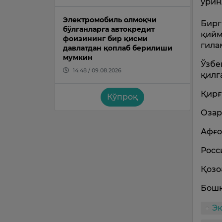
ўрин
Электромобиль олмоқчи
Бирг
бўлганларга автокредит
қийм
фоизининг бир қисми
гила
давлатдан қоплаб берилиши
мумкин
Ўзбе
14:48 / 09.08.2026
қилг
Қирғ
Кўпроқ
Озар
Афғо
Росс
Қозо
Бошқ
Э