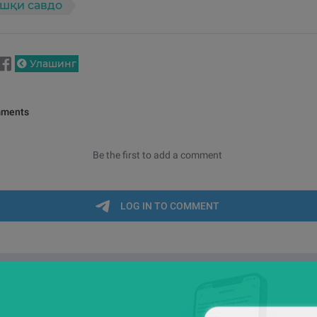
шқи савдо
Улашинг