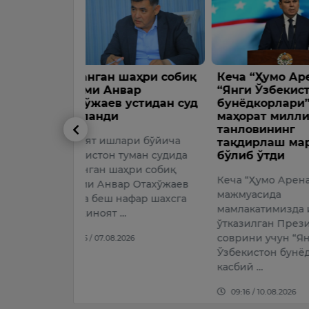
аҳри собиқ
Кеча “Ҳумо Арена”да
Кадастрл
вар
“Янги Ўзбекистон
филиали
устидан суд
бунёдкорлари” касбий
нисбата
маҳорат миллий
қўзғатил
танловининг
ри бўйича
Давлат ка
тақдирлаш маросими
уман судида
бўлиб ўтди
палатасин
ҳри собиқ
вилояти т
Кеча “Ҳумо Арена”
р Отахўжаев
биридаги 
мажмуасида
афар шахсга
раҳбари, 1
мамлакатимизда илк бор
…
туғилган ф
ўтказилган Президент
ноқонуни
соврини учун “Янги
026
Ўзбекистон бунёдкорлари”
09:43 / 10.
касбий …
09:16 / 10.08.2026