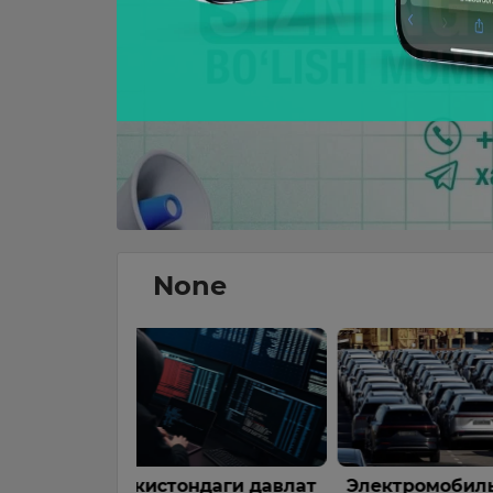
None
даги давлат
Электромобиль
Фарғона