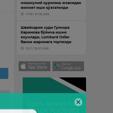
ноқонуний қурилиш юзасидан
жиноят иши қўзғатилди
17:59 / 01.08.2026
Швейсария суди Гулнора
Каримова бўйича ишни
якунлади, Lombard Odier
банки жаримага тортилди
15:21 / 28.07.2026