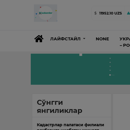
$
11952.10 UZS
ЛАЙФСТАЙЛ
NONE
УКР
– Р
Сўнгги
янгиликлар
Кадастрлар палатаси филиали