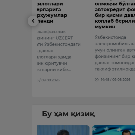
ари
олмоқчи бўлганларга
Казански
га
автокредит фоизининг
товламач
млар
бир қисми давлатдан
олинди
қоплаб берилиши
Фарғона в
мумкин
злик
“Мансур К
Ўзбекистонда
 UZCERT
лақаби би
электромобиль хариди
кистондаги
шахс 100 
учун олинган автокредит
долларини
фоизининг бир қисмини
и ҳамда
йўли билан
давлат томонидан қоплаш
тувчи
14:35 / 09.
таклиф этилмоқда.
и кибе…
14:48 / 09.08.2026
026
Бу ҳам қизиқ