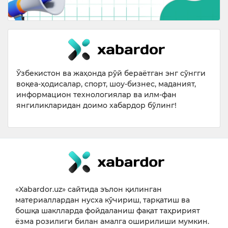
Ўзбекистон ва жаҳонда рўй бераётган энг сўнгги
воқеа-ҳодисалар, спорт, шоу-бизнес, маданият,
информацион технологиялар ва илм-фан
янгиликларидан доимо хабардор бўлинг!
«Xabardor.uz» сайтида эълон қилинган
материаллардан нусха кўчириш, тарқатиш ва
бошқа шаклларда фойдаланиш фақат таҳририят
ёзма розилиги билан амалга оширилиши мумкин.