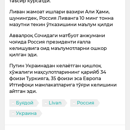
таъсир кўрсатди.
Ливан жамоат ишлари вазири Али Ҳами,
шунингдек, Россия Ливанга 10 минг тонна
мазутни текин ўтказишини маълум қилди
Аввалроқ Сочидаги матбуот анжумани
чоғида Россия президенти ғалла
келишувига оид маълумотларни ошкор
қилган эди.
Путин Украинадан келаётган қишлоқ
хўжалиги маҳсулотларининг қарийб 34
фоизи Туркияга, 35 фоизи эса Европа
Иттифоқи мамлакатларига тўғри келишини
айтган эди.
Буғдой
Livan
Россия
Украина