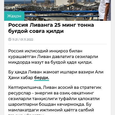
Жаҳон
Россия Ливанга 25 минг тонна
буғдой совға қилди
11:21 / 01.11.2022
Россия иқтисодий инқироз билан
курашаётган Ливан давлатига сезиларли
миқдорда мазут ва буғдой ҳадя қилди.
Бу ҳақда Ливан жамоат ишлари вазири Али
Ҳами хабар
берди.
Келтирилшича, Ливан асосий ва стратегик
ресурслар - энергия ва озиқ-овқатнинг
сезиларли танқислиги туфайли ҳалокатли
шароитларни бошдан кечирмоқда. Бу
мамлакатдаги ижтимоий ҳаётга салбий