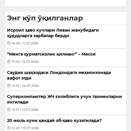
Энг кўп ўқилганлар
Исроил ҳаво кучлари Ливан жанубидаги
ҳудудларга зарбалар берди
16:09 / 11.07.2026
“Менга ҳурматсизлик қилманг” – Месси
17:03 / 12.07.2026
Саудия шаҳзодаси Лондондаги меҳмонхонада
вафот этди
14:10 / 24.07.2026
Суперкомпьютер ЖЧ ғолиблиги учун тахминларни
янгилади
12:57 / 12.07.2026
20 июль куни қандай об-ҳаво кузатилади?
15:49 / 19.07.2026