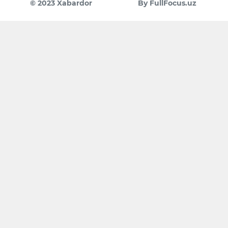
© 2023 Xabardor
By FullFocus.uz