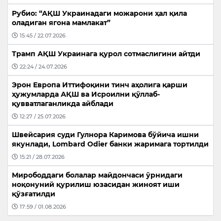
Рубио: “АҚШ Украинадаги можарони ҳал қила
оладиган ягона мамлакат”
15:45 / 22.07.2026
Трамп АҚШ Украинага қурол сотмаслигини айтди
22:24 / 24.07.2026
Эрон Европа Иттифоқини тинч аҳолига қарши
ҳужумларда АҚШ ва Исроилни қўллаб-
қувватлаганликда айблади
12:27 / 25.07.2026
Швейсария суди Гулнора Каримова бўйича ишни
якунлади, Lombard Odier банки жаримага тортилди
15:21 / 28.07.2026
Мирободдаги болалар майдончаси ўрнидаги
ноқонуний қурилиш юзасидан жиноят иши
қўзғатилди
17:59 / 01.08.2026