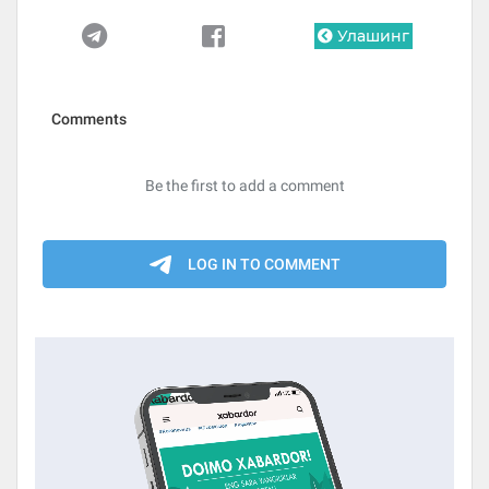
Улашинг