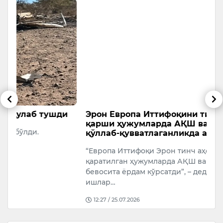
и
Эрон Европа Иттифоқини тинч аҳолига
Т
қарши ҳужумларда АҚШ ва Исроилни
с
қўллаб-қувватлаганликда айблади
А
“Европа Иттифоқи Эрон тинч аҳолисига
У
қаратилган ҳужумларда АҚШ ва Исроилга
бевосита ёрдам кўрсатди”, – деди Эрон Ташқи
ишлар…
12:27 / 25.07.2026