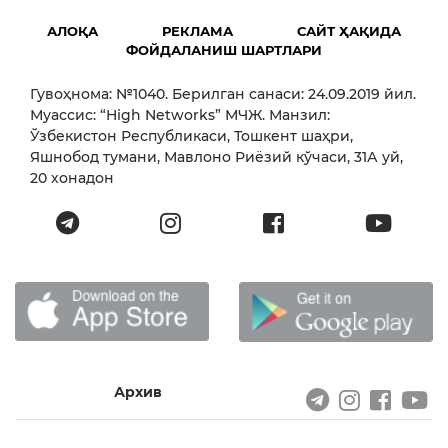
АЛОҚА
РЕКЛАМА
САЙТ ҲАҚИДА
ФОЙДАЛАНИШ ШАРТЛАРИ
Гувоҳнома: №1040. Берилган санаси: 24.09.2019 йил.
Муассис: “High Networks” МЧЖ. Манзил:
Ўзбекистон Республикаси, Тошкент шаҳри,
Яшнобод тумани, Мавлоно Риёзий кўчаси, 31А уй,
20 хонадон
Архив