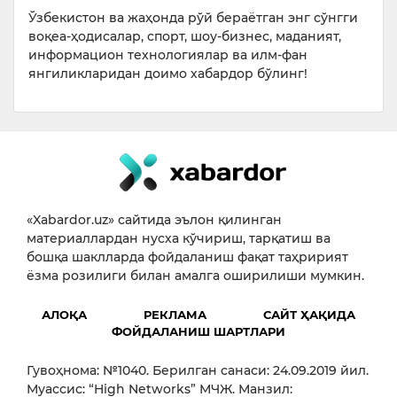
Ўзбекистон ва жаҳонда рўй бераётган энг сўнгги
воқеа-ҳодисалар, спорт, шоу-бизнес, маданият,
информацион технологиялар ва илм-фан
янгиликларидан доимо хабардор бўлинг!
«Xabardor.uz» сайтида эълон қилинган
материаллардан нусха кўчириш, тарқатиш ва
бошқа шаклларда фойдаланиш фақат таҳририят
ёзма розилиги билан амалга оширилиши мумкин.
АЛОҚА
РЕКЛАМА
САЙТ ҲАҚИДА
ФОЙДАЛАНИШ ШАРТЛАРИ
Гувоҳнома: №1040. Берилган санаси: 24.09.2019 йил.
Муассис: “High Networks” МЧЖ. Манзил: