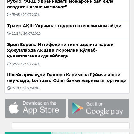
Рубио: “АҚШ Украинадаги можарони ҳал қила
оладиган ягона мамлакат”
15:45 / 22.07.2026
Трамп АҚШ Украинага қурол сотмаслигини айтди
22:24 / 24.07.2026
Эрон Европа Иттифоқини тинч аҳолига қарши
ҳужумларда АҚШ ва Исроилни қўллаб-
қувватлаганликда айблади
12:27 / 25.07.2026
Швейсария суди Гулнора Каримова бўйича ишни
якунлади, Lombard Odier банки жаримага тортилди
15:21 / 28.07.2026