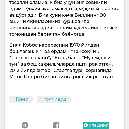
тасалли оламиз. У биз учун энг севимли
одам, тўнғич ака, амаки, ота, чўқинтирган ота
ва дўст эди. Биз куни кеча Биллнинг 90
ёшини яқинларимиз қуршовида
нишонлаган эдик”, - дейилади унинг оиласи
томонидан берилган баёнотда.
Билл Коббс карерасини 1970 йилдан
бошлаган. У “Тез ёрдам”, “Тансоқчи”,
“Сопрано клани”, “Етар, бас!”, “Музейдаги
тун” ва бошқа фильмларда иштирок этган.
2012 йилда актёр “Стартга тур!” сериалида
Метю Перри билан бирга роль ижро этган.
Кино
голливуд
Улашинг