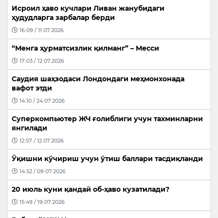
Исроил ҳаво кучлари Ливан жанубидаги
ҳудудларга зарбалар берди
16:09 / 11.07.2026
“Менга ҳурматсизлик қилманг” – Месси
17:03 / 12.07.2026
Саудия шаҳзодаси Лондондаги меҳмонхонада
вафот этди
14:10 / 24.07.2026
Суперкомпьютер ЖЧ ғолиблиги учун тахминларни
янгилади
12:57 / 12.07.2026
Ўқишни кўчириш учун ўтиш баллари тасдиқланди
14:52 / 09.07.2026
20 июль куни қандай об-ҳаво кузатилади?
15:49 / 19.07.2026