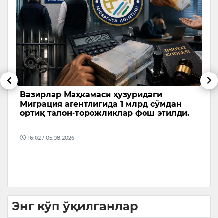
д
Вазирлар Маҳкамаси ҳузуридаги
Х
Миграция агентлигида 1 млрд сўмдан
а
ортиқ талон-торожликлар фош этилди.
Х
в
16:02 / 05.08.2026
о
“
Энг кўп ўқилганлар