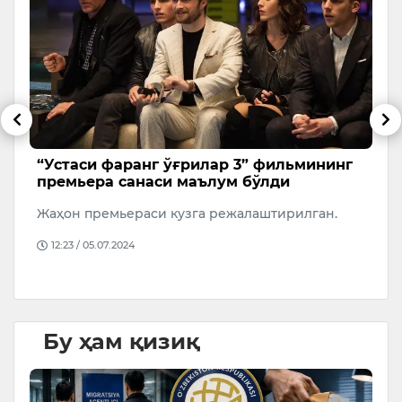
“Устаси фаранг ўғрилар 3” фильмининг
А
премьера санаси маълум бўлди
қ
ан
Жаҳон премьераси кузга режалаштирилган.
2
т
12:23 / 05.07.2024
а
Бу ҳам қизиқ