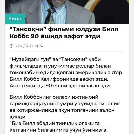
Кино
“Тансоқчи” фильми юлдузи Билл
Коббс 90 ёшида вафот этди
12:07 / 28.06.2024
“Музейдаги тун” ва “Тансоқчи” каби
фильмлардаги унутилмас роллар билан
томошабин ёдида қолган америкалик актёр
Билл Коббс Калифорнияда вафот этди.
Актёр яқинда 90 ёшни қаршилаган эди.
Билл Коббснинг оиласи ижтимоий
тармоқларда унинг умри ўз уйида, тинчлик
ва хотиржамликда якун топганини эълон
қилди:
“Биз Билл абадий тинчлик оламига
кетганини билганимиз учун ўзимизга