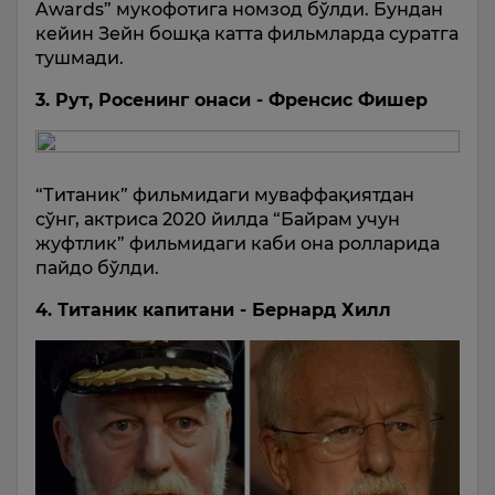
Awards” мукофотига номзод бўлди. Бундан
кейин Зейн бошқа катта фильмларда суратга
тушмади.
3. Рут, Росенинг онаси - Френсис Фишер
“Титаник” фильмидаги муваффақиятдан
сўнг, актриса 2020 йилда “Байрам учун
жуфтлик” фильмидаги каби она ролларида
пайдо бўлди.
4. Титаник капитани - Бернард Хилл