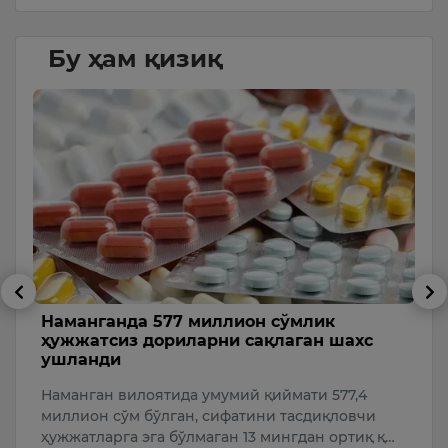
Бу ҳам қизиқ
Наманганда 577 миллион сўмлик
Ф
ҳужжатсиз дориларни сақлаган шахс
т
ушланди
и
Ф
Наманган вилоятида умумий қиймати 577,4
19
б
миллион сўм бўлган, сифатини тасдиқловчи
т
ҳужжатларга эга бўлмаган 13 мингдан ортиқ қ…