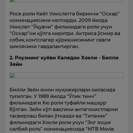
Росе роли Кейт Уинслетга биринчи “Оскар”
номинациясини келтирди. 2009 йилда
Уинслет “Ўқувчи” фильмидаги роли учун
“Оскар”ни қўлга киритди. Актриса ўсмир ва
собиқ контслагер қўриқчисининг севги
ҳикоясини гавдалантирган.
2. Роузнинг куёви Каледон Хокли - Билли
Зейн
Билли Зейн юнон муҳожирлари оиласида
туғилган. У 1989 йилда “Ўлик тинч”
фильмидаги Хю роли туфайли машҳур
бўлган. Зейн кўп вақтини антагонистларни
тасвирлаш билан ўтказди ва “Титаник”
фильмидаги Хокли роли учун “Энг яхши
салбий роль” номинациясида “МТВ Movie