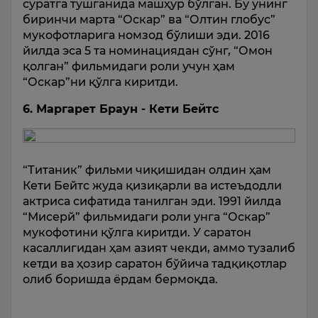
суратга тушганида машҳур бўлган. Бу унинг
биринчи марта “Оскар” ва “Олтин глобус”
мукофотларига номзод бўлиши эди. 2016
йилда эса 5 та номинациядан сўнг, “Омон
қолган” фильмидаги роли учун ҳам
“Оскар”ни қўлга киритди.
6. Маргарет Браун - Кети Бейтс
“Титаник” фильми чиқишидан олдин ҳам
Кети Бейтс жуда қизиқарли ва истеъдодли
актриса сифатида танилган эди. 1991 йилда
“Мисерй” фильмидаги роли унга “Оскар”
мукофотини қўлга киритди. У саратон
касаллигидан ҳам азият чекди, аммо тузалиб
кетди ва ҳозир саратон бўйича тадқиқотлар
олиб боришда ёрдам бермоқда.