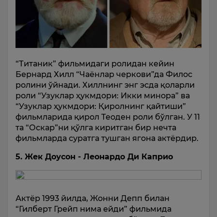
“Титаник” фильмидаги ролидан кейин
Бернард Хилл “Чаёнлар черкови”да Филос
ролини ўйнади. Хиллнинг энг эсда қоларли
роли “Узуклар ҳукмдори: Икки минора” ва
“Узуклар ҳукмдори: Қиролнинг қайтиши”
фильмларида қирол Теоден роли бўлган. У 11
та “Оскар”ни қўлга киритган бир нечта
фильмларда суратга тушган ягона актёрдир.
5. Жек Доусон - Леонардо Ди Каприо
Актёр 1993 йилда, Жонни Депп билан
“Гилберт Грейп нима ейди” фильмида