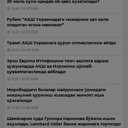
20 июль куни қандай об-ҳаво кузатилади?
15:49 / 19.07.2026
Рубио: “АҚШ Украинадаги можарони ҳал қила
оладиган ягона мамлакат”
15:45 / 22.07.2026
Трамп АҚШ Украинага қурол сотмаслигини айтди
22:24 / 24.07.2026
Эрон Европа Иттифоқини тинч аҳолига қарши
ҳужумларда АҚШ ва Исроилни қўллаб-
қувватлаганликда айблади
12:27 / 25.07.2026
Мирободдаги болалар майдончаси ўрнидаги
ноқонуний қурилиш юзасидан жиноят иши
қўзғатилди
17:59 / 01.08.2026
Швейсария суди Гулнора Каримова бўйича ишни
якунлади, Lombard Odier банки жаримага тортилди