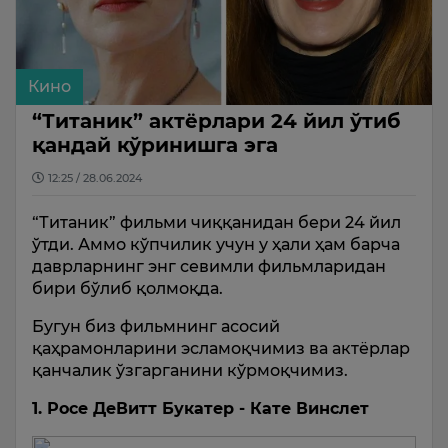
Кино
“Титаник” актёрлари 24 йил ўтиб
қандай кўринишга эга
12:25 / 28.06.2024
“Титаник” фильми чиққанидан бери 24 йил
ўтди. Аммо кўпчилик учун у ҳали ҳам барча
даврларнинг энг севимли фильмларидан
бири бўлиб қолмоқда.
Бугун биз фильмнинг асосий
қаҳрамонларини эсламоқчимиз ва актёрлар
қанчалик ўзгарганини кўрмоқчимиз.
1. Росе ДеВитт Букатер - Кате Винслет