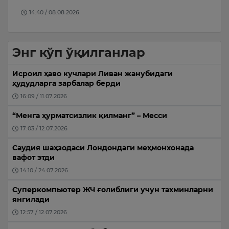
14:40 / 08.08.2026
Энг кўп ўқилганлар
Исроил ҳаво кучлари Ливан жанубидаги
ҳудудларга зарбалар берди
16:09 / 11.07.2026
“Менга ҳурматсизлик қилманг” – Месси
17:03 / 12.07.2026
Саудия шаҳзодаси Лондондаги меҳмонхонада
вафот этди
14:10 / 24.07.2026
Суперкомпьютер ЖЧ ғолиблиги учун тахминларни
янгилади
12:57 / 12.07.2026