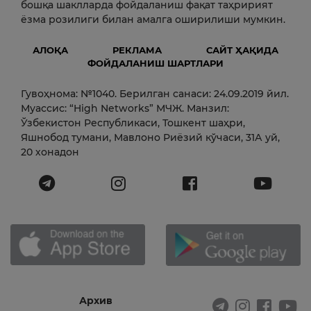
бошқа шаклларда фойдаланиш фақат таҳририят
ёзма розилиги билан амалга оширилиши мумкин.
АЛОҚА
РЕКЛАМА
САЙТ ҲАҚИДА
ФОЙДАЛАНИШ ШАРТЛАРИ
Гувоҳнома: №1040. Берилган санаси: 24.09.2019 йил.
Муассис: “High Networks” МЧЖ. Манзил:
Ўзбекистон Республикаси, Тошкент шаҳри,
Яшнобод тумани, Мавлоно Риёзий кўчаси, 31А уй,
20 хонадон
Архив