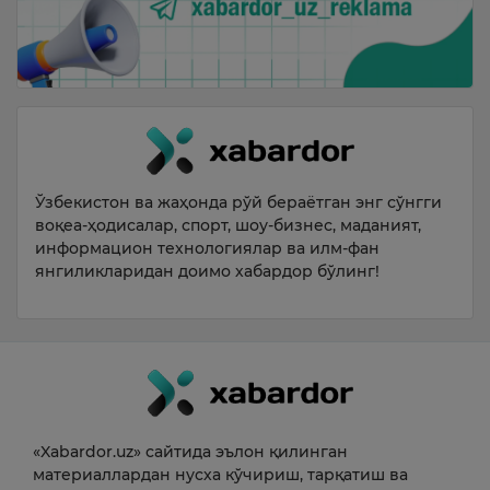
Ўзбекистон ва жаҳонда рўй бераётган энг сўнгги
воқеа-ҳодисалар, спорт, шоу-бизнес, маданият,
информацион технологиялар ва илм-фан
янгиликларидан доимо хабардор бўлинг!
«Xabardor.uz» сайтида эълон қилинган
материаллардан нусха кўчириш, тарқатиш ва