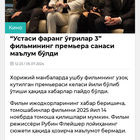
Кино
“Устаси фаранг ўғрилар 3”
фильмининг премьера санаси
маълум бўлди
12:23 / 05.07.2024
Хорижий манбаларда ушбу фильмнинг узоқ
кутилган премьераси келаси йили бўлиб
ўтиши ҳақида хабарлар пайдо бўлди.
Фильм ижодкорларининг хабар беришича,
томошабинлар фильмни 2025 йил 14
ноябрда томоша қилишлари мумкин. Фильм
режиссёри Рубин Флейшер лойиҳанинг
сюжети ҳақида ҳозирча маълумот бермади.