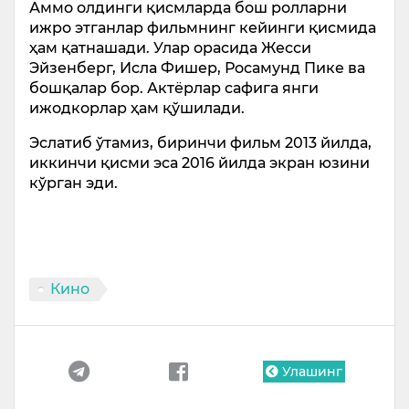
Аммо олдинги қисмларда бош ролларни
ижро этганлар фильмнинг кейинги қисмида
ҳам қатнашади. Улар орасида Жесси
Эйзенберг, Исла Фишер, Росамунд Пике ва
бошқалар бор. Актёрлар сафига янги
ижодкорлар ҳам қўшилади.
Эслатиб ўтамиз, биринчи фильм 2013 йилда,
иккинчи қисми эса 2016 йилда экран юзини
кўрган эди.
Кино
Улашинг