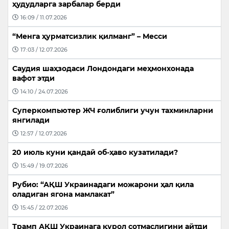
ҳудудларга зарбалар берди
16:09 / 11.07.2026
“Менга ҳурматсизлик қилманг” – Месси
17:03 / 12.07.2026
Саудия шаҳзодаси Лондондаги меҳмонхонада
вафот этди
14:10 / 24.07.2026
Суперкомпьютер ЖЧ ғолиблиги учун тахминларни
янгилади
12:57 / 12.07.2026
20 июль куни қандай об-ҳаво кузатилади?
15:49 / 19.07.2026
Рубио: “АҚШ Украинадаги можарони ҳал қила
оладиган ягона мамлакат”
15:45 / 22.07.2026
Трамп АҚШ Украинага қурол сотмаслигини айтди