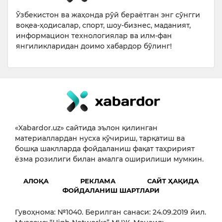
Ўзбекистон ва жаҳонда рўй бераётган энг сўнгги
воқеа-ҳодисалар, спорт, шоу-бизнес, маданият,
информацион технологиялар ва илм-фан
янгиликларидан доимо хабардор бўлинг!
«Xabardor.uz» сайтида эълон қилинган
материаллардан нусха кўчириш, тарқатиш ва
бошқа шаклларда фойдаланиш фақат таҳририят
ёзма розилиги билан амалга оширилиши мумкин.
АЛОҚА
РЕКЛАМА
САЙТ ҲАҚИДА
ФОЙДАЛАНИШ ШАРТЛАРИ
Гувоҳнома: №1040. Берилган санаси: 24.09.2019 йил.