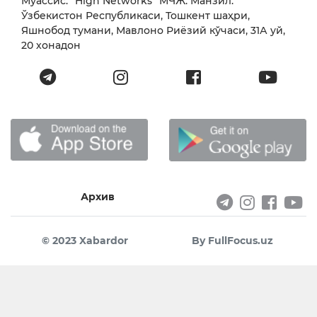
Муассис: “High Networks” МЧЖ. Манзил:
Ўзбекистон Республикаси, Тошкент шаҳри,
Яшнобод тумани, Мавлоно Риёзий кўчаси, 31А уй,
20 хонадон
Архив
© 2023 Xabardor
By FullFocus.uz