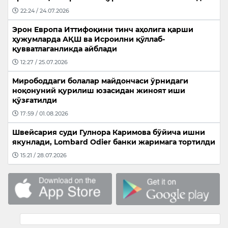
22:24 / 24.07.2026
Эрон Европа Иттифоқини тинч аҳолига қарши
ҳужумларда АҚШ ва Исроилни қўллаб-
қувватлаганликда айблади
12:27 / 25.07.2026
Мирободдаги болалар майдончаси ўрнидаги
ноқонуний қурилиш юзасидан жиноят иши
қўзғатилди
17:59 / 01.08.2026
Швейсария суди Гулнора Каримова бўйича ишни
якунлади, Lombard Odier банки жаримага тортилди
15:21 / 28.07.2026