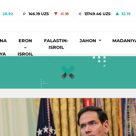
28.92
₽
146.19 UZS
-0.18
€
13749.46 UZS
32.19
INA
ERON
FALASTIN-
JAHON
MADANIY
–
ISROIL
IYA
ISROIL