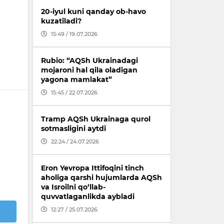
20-iyul kuni qanday ob-havo
kuzatiladi?
15:49 / 19.07.2026
Rubio: “AQSh Ukrainadagi
mojaroni hal qila oladigan
yagona mamlakat”
15:45 / 22.07.2026
Tramp AQSh Ukrainaga qurol
sotmasligini aytdi
22:24 / 24.07.2026
Eron Yevropa Ittifoqini tinch
aholiga qarshi hujumlarda AQSh
va Isroilni qo‘llab-
quvvatlaganlikda aybladi
12:27 / 25.07.2026