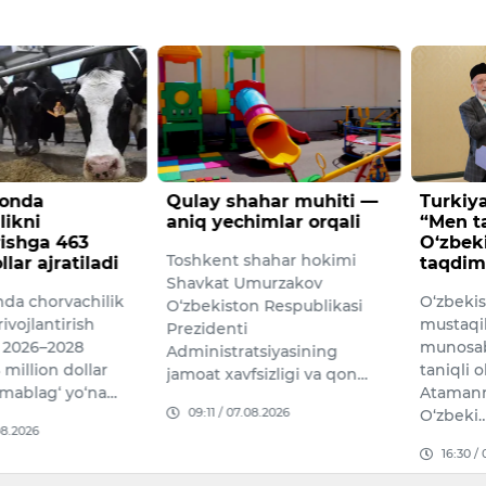
ahar muhiti —
Turkiyalik olimning
1-sinf 
imlar orqali
“Men tanigan
“Prezid
O‘zbekiston” kitobi
yetkaz
hahar hokimi
taqdim etildi
Yangi 20
murzakov
O‘zbekiston
uchun 1-
n Respublikasi
mustaqilligining 35 yilligi
qilinayo
munosabati bilan turkiyalik
mo‘ljall
tsiyasining
taniqli olim Kemal Yavuz
sovg‘ala
sizligi va qon…
Atamanning “Men tanigan
17:33 /
08.2026
O‘zbeki…
16:30 / 07.08.2026