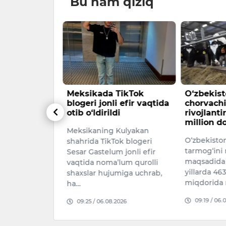
Bu ham qiziq
TikTok
O‘zbekistonda
Qulay sh
 efir vaqtida
chorvachilikni
aniq yech
i
rivojlantirishga 463
Toshkent s
million dollar ajratiladi
Kulyakan
Shavkat U
O‘zbekistonda chorvachilik
ok blogeri
O‘zbekisto
tarmog‘ini rivojlantirish
 jonli efir
Prezidenti
maqsadida 2026–2028
lum qurolli
Administra
yillarda 463 million dollar
miga uchrab,
jamoat xavf
miqdorida mablag‘ yo‘na…
09:11 / 07.
09:19 / 06.08.2026
026