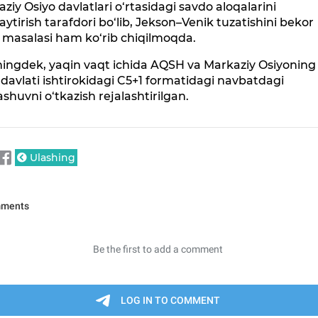
ziy Osiyo davlatlari o‘rtasidagi savdo aloqalarini
ytirish tarafdori bo‘lib, Jekson–Venik tuzatishini bekor
h masalasi ham ko‘rib chiqilmoqda.
ingdek, yaqin vaqt ichida AQSH va Markaziy Osiyoning
davlati ishtirokidagi C5+1 formatidagi navbatdagi
shuvni o‘tkazish rejalashtirilgan.
Ulashing