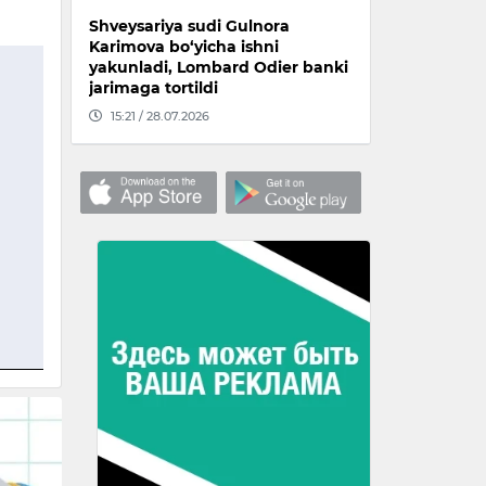
Shveysariya sudi Gulnora
Karimova bo‘yicha ishni
yakunladi, Lombard Odier banki
jarimaga tortildi
15:21 / 28.07.2026