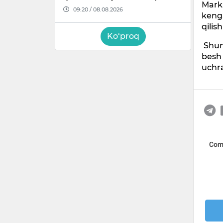
Marka
09:20 / 08.08.2026
kenga
qilis
Ko‘proq
Shun
besh 
uchra