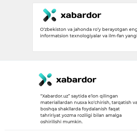
O‘zbekiston va jahonda ro‘y berayotgan eng 
informatsion texnologiyalar va ilm-fan yang
“Xabardor.uz” saytida eʼlon qilingan
materiallardan nusxa ko‘chirish, tarqatish v
boshqa shakllarda foydalanish faqat
tahririyat yozma roziligi bilan amalga
oshirilishi mumkin.