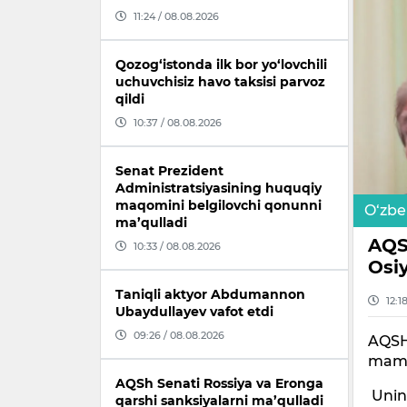
11:24 / 08.08.2026
Qozog‘istonda ilk bor yo‘lovchili
uchuvchisiz havo taksisi parvoz
qildi
10:37 / 08.08.2026
Senat Prezident
Administratsiyasining huquqiy
maqomini belgilovchi qonunni
O‘zbe
ma’qulladi
AQS
10:33 / 08.08.2026
Osi
Taniqli aktyor Abdumannon
12:1
Ubaydullayev vafot etdi
09:26 / 08.08.2026
AQSH 
mamla
AQSh Senati Rossiya va Eronga
Unin
qarshi sanksiyalarni ma’qulladi