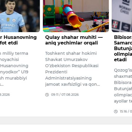
ahar muhiti —
Bibisora Asaubayeva
O‘zbek
imlar orqali
Samarqanddagi
chorvac
Butunjahon shaxmat
rivojla
hahar hokimi
olimpiadasida ishtirok
million
murzakov
etadi
O‘zbekis
n Respublikasi
Qozog‘istonning yetakchi
tarmog‘i
shaxmatchilaridan biri
maqsadi
tsiyasining
Bibisora Asaubayeva 46-
yillarda
sizligi va qon…
Butunjahon shaxmat
miqdori
olimpiadasida mamlakat
08.2026
09:19 /
ayollar ter…
15:16 / 06.08.2026