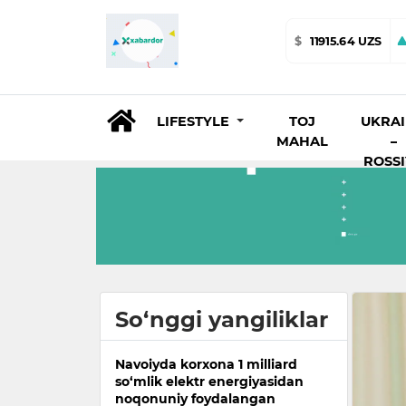
$
11915.64 UZS
LIFESTYLE
TOJ
UKRA
MAHAL
–
ROSS
So‘nggi yangiliklar
Navoiyda korxona 1 milliard
so‘mlik elektr energiyasidan
noqonuniy foydalangan