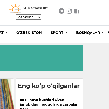
31°
Kechasi
18°
AT
O‘ZBEKISTON
SPORT
BOSHQALAR
Eng ko‘p o‘qilganlar
Isroil havo kuchlari Livan
janubidagi hududlarga zarbalar