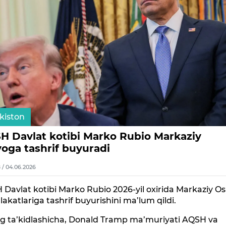
kiston
H Davlat kotibi Marko Rubio Markaziy
yoga tashrif buyuradi
8 / 04.06.2026
Davlat kotibi Marko Rubio 2026-yil oxirida Markaziy Os
katlariga tashrif buyurishini ma’lum qildi.
g ta’kidlashicha, Donald Tramp ma’muriyati AQSH va