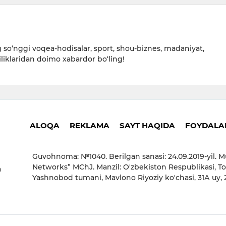
so‘nggi voqea-hodisalar, sport, shou-biznes, madaniyat,
iliklaridan doimo xabardor bo‘ling!
ALOQA
REKLAMA
SAYT HAQIDA
FOYDALAN
Guvohnoma: №1040. Berilgan sanasi: 24.09.2019-yil. M
Networks” MChJ. Manzil: O'zbekiston Respublikasi, To
a
Yashnobod tumani, Mavlono Riyoziy ko'chasi, 31А uy,