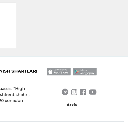
ISH SHARTLARI
uassis: “High
shkent shahri,
 20 xonadon
Arxiv