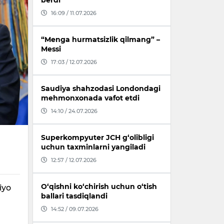
berdi
16:09 / 11.07.2026
“Menga hurmatsizlik qilmang” –
Messi
17:03 / 12.07.2026
Saudiya shahzodasi Londondagi
mehmonxonada vafot etdi
14:10 / 24.07.2026
Superkompyuter JCH g‘olibligi
uchun taxminlarni yangiladi
12:57 / 12.07.2026
O‘qishni ko‘chirish uchun o‘tish
iyo
ballari tasdiqlandi
14:52 / 09.07.2026