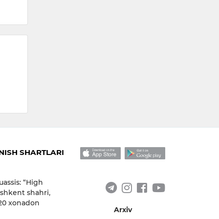
17:
ISH SHARTLARI
uassis: “High
shkent shahri,
 20 xonadon
Arxiv