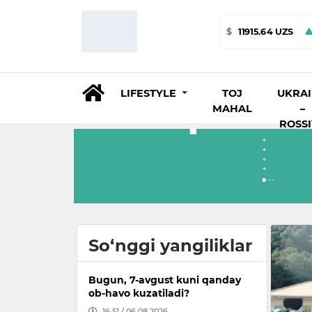
$
11915.64 UZS
LIFESTYLE
TOJ
UKRA
MAHAL
–
ROSS
So‘nggi yangiliklar
Bugun, 7-avgust kuni qanday
ob-havo kuzatiladi?
16:51 / 06.08.2026