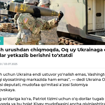
n
h urushdan chiqmoqda, Oq uy Ukrainaga 
lar yetkazib berishni to‘xtatdi
0 / 03.07.2025
h uchun Ukraina endi ustuvor yo‘nalish emas, Vashing
i siyosatining markazida ham emas”, — dedi Ukraina O
i deputati, mudofaa qo‘mitasi a’zosi Solomiya
ovskaya.
 so‘zlariga ko‘ra, Patriot tizimi uchun o‘q-dorilar tugab
qda va bu holat Kiyev mudofaasini ancha qiyinlashtira