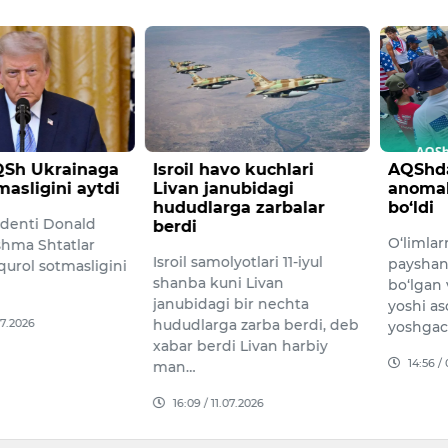
o kuchlari
AQShda kamida 25 kishi
Isroil 
ubidagi
anomal issiqdan halok
o‘rtasi
ga zarbalar
bo‘ldi
kelish
O‘limlarning birinchisi
Avvalro
yotlari 11-iyul
payshanba kuni sodir
35 qiruv
i Livan
bo‘lgan va marhumlarning
yetkazib
 bir nechta
yoshi asosan 30 yoshdan 80
haqidagi
 zarba berdi, deb
yoshgacha bo‘lgan.
ekan, 
 Livan harbiy
14:56 / 06.07.2026
17:52 /
7.2026