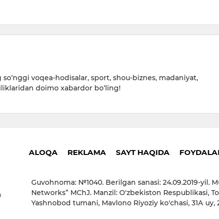
so‘nggi voqea-hodisalar, sport, shou-biznes, madaniyat,
iliklaridan doimo xabardor bo‘ling!
ALOQA
REKLAMA
SAYT HAQIDA
FOYDALAN
Guvohnoma: №1040. Berilgan sanasi: 24.09.2019-yil. M
Networks” MChJ. Manzil: O'zbekiston Respublikasi, To
a
Yashnobod tumani, Mavlono Riyoziy ko'chasi, 31А uy,