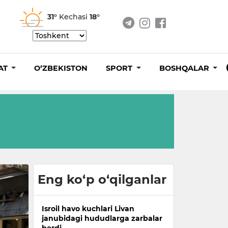
31°
Kechasi
18°
AT
O‘ZBEKISTON
SPORT
BOSHQALAR
Eng ko‘p o‘qilganlar
Isroil havo kuchlari Livan
janubidagi hududlarga zarbalar