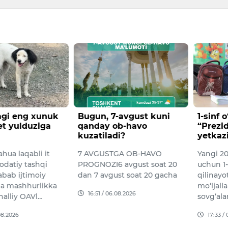
avgust kuni
1-sinf o‘quvchilari uchun
Konime
b-havo
“Prezident sovg‘alari”ni
kilogr
i?
yetkazish boshlandi
opiy o
xorijli
GA OB-HAVO
Yangi 2026/2027-o‘quv yili
Davlat x
avgust soat 20
uchun 1-sinfga qabul
Bojxona 
st soat 20 gacha
qilinayotgan o‘quvchilarga
hamkorl
mo‘ljallangan “Prezident
08.2026
viloyati
sovg‘alari”ni hududlarga…
tadbir 
17:33 / 05.08.2026
15:34 /