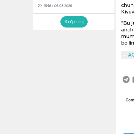
chunk
15:16 / 06.08.2026
Kiyev
Ko‘proq
“Bu 
ancha
mumki
bo‘li
A