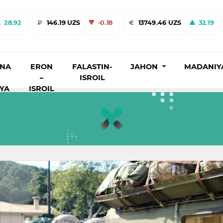
28.92
₽
146.19 UZS
-0.18
€
13749.46 UZS
32.19
INA
ERON
FALASTIN-
JAHON
MADANIY
–
ISROIL
IYA
ISROIL