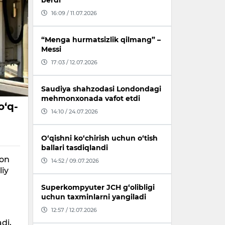
berdi
16:09 / 11.07.2026
“Menga hurmatsizlik qilmang” –
Messi
17:03 / 12.07.2026
Saudiya shahzodasi Londondagi
mehmonxonada vafot etdi
o‘q-
14:10 / 24.07.2026
O‘qishni ko‘chirish uchun o‘tish
ballari tasdiqlandi
ton
14:52 / 09.07.2026
liy
Superkompyuter JCH g‘olibligi
uchun taxminlarni yangiladi
12:57 / 12.07.2026
di,