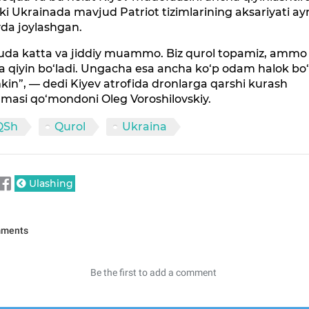
i Ukrainada mavjud Patriot tizimlarining aksariyati a
da joylashgan.
juda katta va jiddiy muammo. Biz qurol topamiz, ammo
 qiyin bo‘ladi. Ungacha esa ancha ko‘p odam halok bo‘l
n”, — dedi Kiyev atrofida dronlarga qarshi kurash
nmasi qo‘mondoni Oleg Voroshilovskiy.
QSh
Qurol
Ukraina
Ulashing