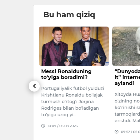
Bu ham qiziq
lduning
“Dunyodagi eng xunuk
Bugun, 7-
adimi?
it” internet yulduziga
qanday o
aylandi
kuzatilad
 futbol yulduzi
Xitoyda Huahua laqabli it
7 AVGUST
aldu bo‘lajak
o‘zining noodatiy tashqi
PROGNOZI6 
‘i Jorjina
ko‘rinishi sabab ijtimoiy
dan 7 avgu
n bo‘ladigan
tarmoqlarda mashhurlikka
i…
16:51 / 06.
erishdi. Mahalliy OAVl…
026
09:52 / 05.08.2026