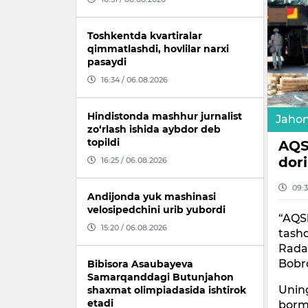
Toshkentda kvartiralar
qimmatlashdi, hovlilar narxi
pasaydi
16:34 / 06.08.2026
Hindistonda mashhur jurnalist
Jaho
zo‘rlash ishida aybdor deb
topildi
AQS
dori
16:25 / 06.08.2026
09:3
Andijonda yuk mashinasi
velosipedchini urib yubordi
“AQS
15:20 / 06.08.2026
tashq
Radas
Bobr
Bibisora Asaubayeva
Samarqanddagi Butunjahon
Uning
shaxmat olimpiadasida ishtirok
etadi
bormo