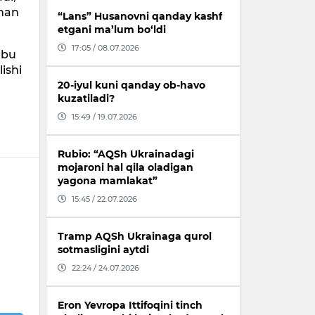
ynan
“Lans” Husanovni qanday kashf
etgani ma’lum bo‘ldi
17:05 / 08.07.2026
 bu
ishi
20-iyul kuni qanday ob-havo
kuzatiladi?
15:49 / 19.07.2026
Rubio: “AQSh Ukrainadagi
mojaroni hal qila oladigan
yagona mamlakat”
15:45 / 22.07.2026
Tramp AQSh Ukrainaga qurol
sotmasligini aytdi
22:24 / 24.07.2026
Eron Yevropa Ittifoqini tinch