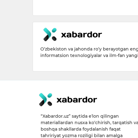
O‘zbekiston va jahonda ro‘y berayotgan eng 
informatsion texnologiyalar va ilm-fan yang
“Xabardor.uz” saytida eʼlon qilingan
materiallardan nusxa ko‘chirish, tarqatish v
boshqa shakllarda foydalanish faqat
tahririyat yozma roziligi bilan amalga