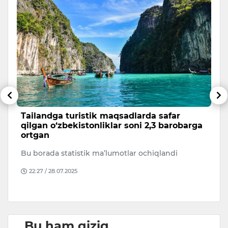
Tailandga turistik maqsadlarda safar
S
qilgan o‘zbekistonliklar soni 2,3 barobarga
l
ortgan
p
Bu borada statistik ma’lumotlar ochiqlandi
Se
ha
22:27 / 28.07.2025
on
Bu ham qiziq