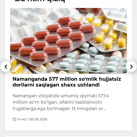
Namanganda 577 million so‘mlik hujjatsiz
B
dorilarni saqlagan shaxs ushlandi
e
m
Namangan viloyatida umumiy qiymati 577,4
Uk
y
million so‘m bo‘lgan, sifatini tasdiqlovchi
Oz
hujjatlarga ega bo‘lmagan 13 mingdan or…
q
14:40 / 08.08.2026