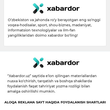
O‘zbekiston va jahonda ro‘y berayotgan eng so‘nggi
voqea-hodisalar, sport, shou-biznes, madaniyat,
informatsion texnologiyalar va ilm-fan
yangiliklaridan doimo xabardor bo‘ling!
“Xabardor.uz” saytida eʼlon qilingan materiallardan
nusxa ko‘chirish, tarqatish va boshqa shakllarda
foydalanish faqat tahririyat yozma roziligi bilan
amalga oshirilishi mumkin.
ALOQA
REKLAMA
SAYT HAQIDA
FOYDALANISH SHARTLARI