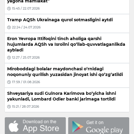
yagona mamlakat”
15:45 / 22.07.2026
Tramp AQSh Ukrainaga qurol sotmasligini aytdi
22:24 / 24.07.2026
Eron Yevropa Ittifoqini tinch aholiga qarshi
hujumlarda AQSh va Isroilni qo‘llab-quvvatlaganlikda
aybladi
12:27 / 25.07.2026
Miroboddagi bolalar maydonchasi o‘rnidagi
noqonuniy qurilish yuzasidan jinoyat ishi qo‘zg‘atildi
17:59 / 01.08.2026
Shveysariya sudi Gulnora Karimova bo‘yicha ishni
yakunladi, Lombard Odier banki jarimaga tortildi
15:21 / 28.07.2026