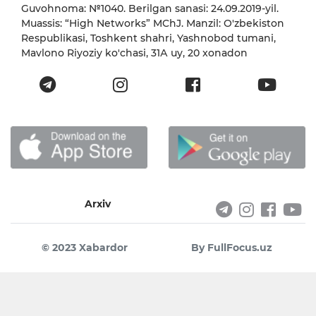
Guvohnoma: №1040. Berilgan sanasi: 24.09.2019-yil.
Muassis: “High Networks” MChJ. Manzil: O'zbekiston
Respublikasi, Toshkent shahri, Yashnobod tumani,
Mavlono Riyoziy ko'chasi, 31А uy, 20 xonadon
Arxiv
© 2023 Xabardor
By FullFocus.uz