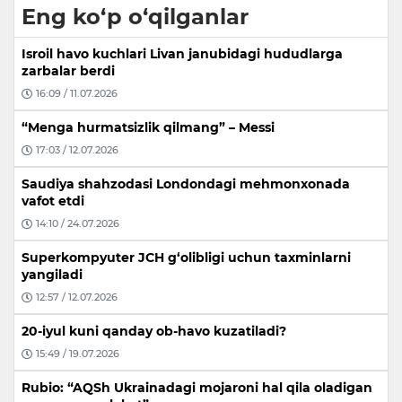
Eng ko‘p o‘qilganlar
Isroil havo kuchlari Livan janubidagi hududlarga
zarbalar berdi
16:09 / 11.07.2026
“Menga hurmatsizlik qilmang” – Messi
17:03 / 12.07.2026
Saudiya shahzodasi Londondagi mehmonxonada
vafot etdi
14:10 / 24.07.2026
Superkompyuter JCH g‘olibligi uchun taxminlarni
yangiladi
12:57 / 12.07.2026
20-iyul kuni qanday ob-havo kuzatiladi?
15:49 / 19.07.2026
Rubio: “AQSh Ukrainadagi mojaroni hal qila oladigan