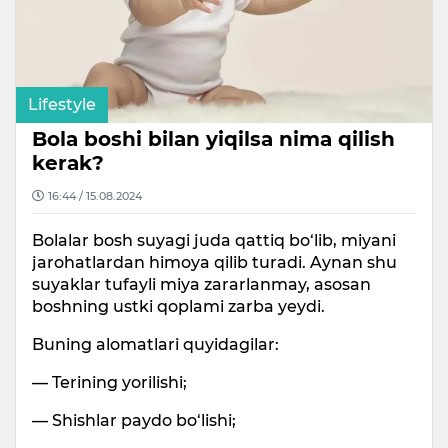
Lifestyle
Bola boshi bilan yiqilsa nima qilish
kerak?
16:44 / 15.08.2024
Bolalar bosh suyagi juda qattiq bo‘lib, miyani
jarohatlardan himoya qilib turadi. Aynan shu
suyaklar tufayli miya zararlanmay, asosan
boshning ustki qoplami zarba yeydi.
Buning alomatlari quyidagilar:
— Terining yorilishi;
— Shishlar paydo bo‘lishi;