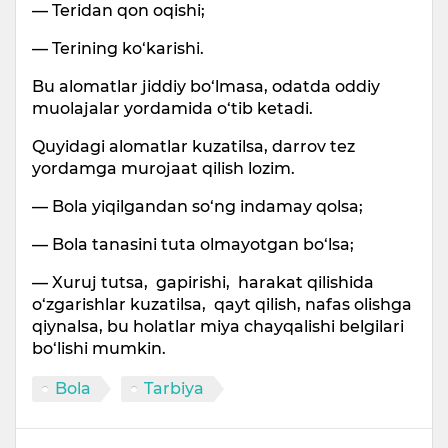
— Teridan qon oqishi;
— Terining ko‘karishi.
Bu alomatlar jiddiy bo‘lmasa, odatda oddiy
muolajalar yordamida o‘tib ketadi.
Quyidagi alomatlar kuzatilsa, darrov tez
yordamga murojaat qilish lozim.
— Bola yiqilgandan so‘ng indamay qolsa;
— Bola tanasini tuta olmayotgan bo‘lsa;
— Xuruj tutsa, gapirishi, harakat qilishida
o‘zgarishlar kuzatilsa, qayt qilish, nafas olishga
qiynalsa, bu holatlar miya chayqalishi belgilari
bo‘lishi mumkin.
Bola
Tarbiya