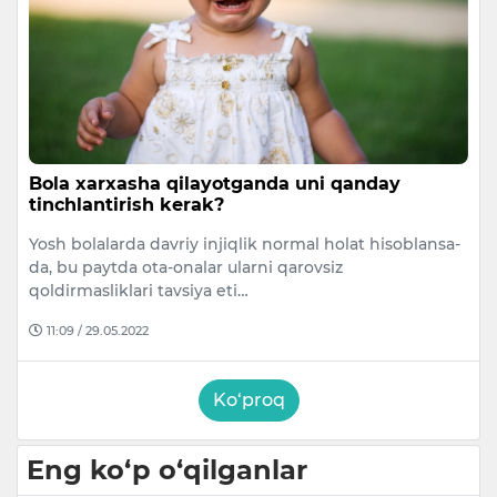
Bola xarxasha qilayotganda uni qanday
tinchlantirish kerak?
Yosh bolalarda davriy injiqlik normal holat hisoblansa-
da, bu paytda ota-onalar ularni qarovsiz
qoldirmasliklari tavsiya eti…
11:09 / 29.05.2022
Ko‘proq
Eng ko‘p o‘qilganlar