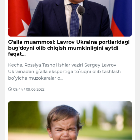
G‘alla muammosi: Lavrov Ukraina portlaridagi
bug‘doyni olib chiqish mumkinligini aytdi
faqat...
Kecha, Rossiya Tashqi ishlar vaziri Sergey Lavrov
Ukrainadan gʻalla eksportiga toʻsiqni olib tashlash
boʻyicha muzokaralar o…
09:44 / 09.06.2022