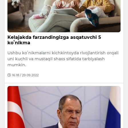
Kelajakda farzandingizga asqatuvchi 5
koʻnikma
Ushbu koʻnikmalarni kichkintoyda rivojlantirish orqali
uni kuchli va mustaqil shaxs sifatida tarbiyalash
mumkin.
16:18 / 29.09.2022