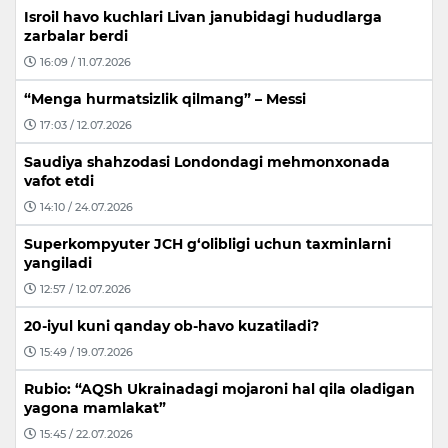
Isroil havo kuchlari Livan janubidagi hududlarga
zarbalar berdi
16:09 / 11.07.2026
“Menga hurmatsizlik qilmang” – Messi
17:03 / 12.07.2026
Saudiya shahzodasi Londondagi mehmonxonada
vafot etdi
14:10 / 24.07.2026
Superkompyuter JCH g‘olibligi uchun taxminlarni
yangiladi
12:57 / 12.07.2026
20-iyul kuni qanday ob-havo kuzatiladi?
15:49 / 19.07.2026
Rubio: “AQSh Ukrainadagi mojaroni hal qila oladigan
yagona mamlakat”
15:45 / 22.07.2026