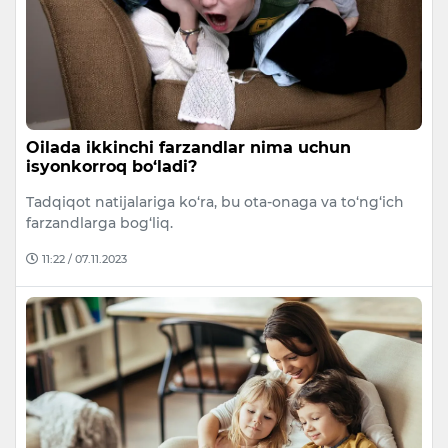
Oilada ikkinchi farzandlar nima uchun
isyonkorroq bo‘ladi?
Tadqiqot natijalariga ko‘ra, bu ota-onaga va to‘ng‘ich
farzandlarga bog‘liq.
11:22 / 07.11.2023