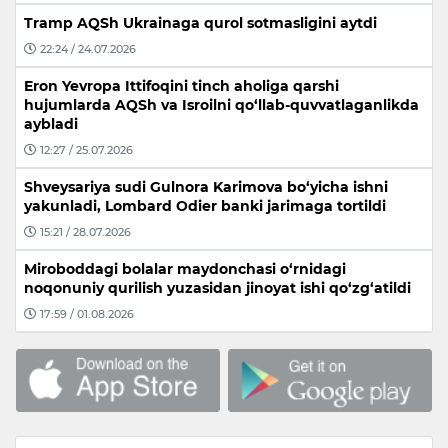
Tramp AQSh Ukrainaga qurol sotmasligini aytdi
22:24 / 24.07.2026
Eron Yevropa Ittifoqini tinch aholiga qarshi
hujumlarda AQSh va Isroilni qo‘llab-quvvatlaganlikda
aybladi
12:27 / 25.07.2026
Shveysariya sudi Gulnora Karimova bo‘yicha ishni
yakunladi, Lombard Odier banki jarimaga tortildi
15:21 / 28.07.2026
Miroboddagi bolalar maydonchasi o‘rnidagi
noqonuniy qurilish yuzasidan jinoyat ishi qo‘zg‘atildi
17:59 / 01.08.2026