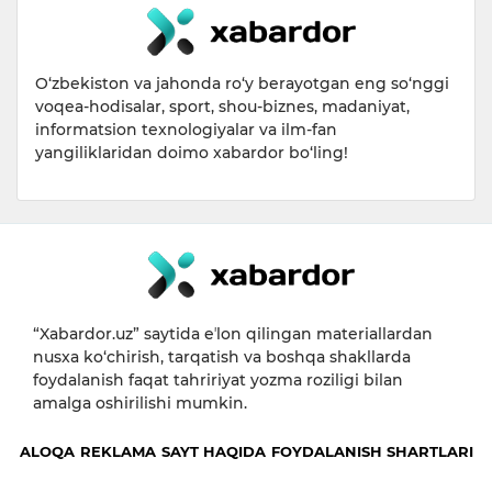
O‘zbekiston va jahonda ro‘y berayotgan eng so‘nggi
voqea-hodisalar, sport, shou-biznes, madaniyat,
informatsion texnologiyalar va ilm-fan
yangiliklaridan doimo xabardor bo‘ling!
“Xabardor.uz” saytida eʼlon qilingan materiallardan
nusxa ko‘chirish, tarqatish va boshqa shakllarda
foydalanish faqat tahririyat yozma roziligi bilan
amalga oshirilishi mumkin.
ALOQA
REKLAMA
SAYT HAQIDA
FOYDALANISH SHARTLARI