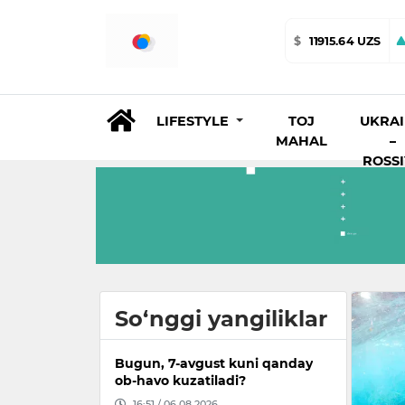
$
11915.64 UZS
LIFESTYLE
TOJ
UKRA
MAHAL
–
ROSS
So‘nggi yangiliklar
Bugun, 7-avgust kuni qanday
ob-havo kuzatiladi?
16:51 / 06.08.2026