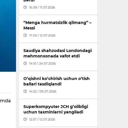
berdi
16:09 / 11.07.2026
“Menga hurmatsizlik qilmang” –
Messi
17:03 / 12.07.2026
Saudiya shahzodasi Londondagi
mehmonxonada vafot etdi
14:10 / 24.07.2026
O‘qishni ko‘chirish uchun o‘tish
ballari tasdiqlandi
14:52 / 09.07.2026
iumda
Superkompyuter JCH g‘olibligi
uchun taxminlarni yangiladi
12:57 / 12.07.2026