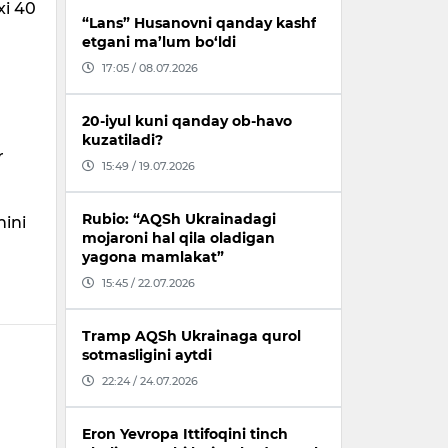
xi 40
“Lans” Husanovni qanday kashf
etgani ma’lum bo‘ldi
17:05 / 08.07.2026
20-iyul kuni qanday ob-havo
kuzatiladi?
r
15:49 / 19.07.2026
Rubio: “AQSh Ukrainadagi
nini
mojaroni hal qila oladigan
yagona mamlakat”
15:45 / 22.07.2026
Tramp AQSh Ukrainaga qurol
sotmasligini aytdi
22:24 / 24.07.2026
Eron Yevropa Ittifoqini tinch