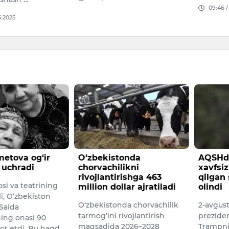
09:46 /
5.2025
etova og‘ir
O‘zbekistonda
AQSHd
 uchradi
chorvachilikni
xavfsiz
rivojlantirishga 463
qilgan 
si va teatrining
million dollar ajratiladi
olindi
li, O‘zbekiston
O‘zbekistonda chorvachilik
2-avgus
 Saida
tarmog‘ini rivojlantirish
prezide
ng onasi 90
maqsadida 2026–2028
Trampnin
fot etdi. Bu haqd…