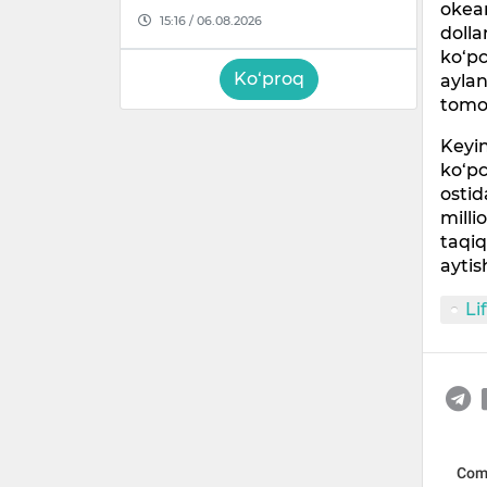
okean
15:16 / 06.08.2026
dolla
ko‘pc
Ko‘proq
aylan
tomo
Keyin
ko‘pc
ostid
milli
taqiq
aytis
Li