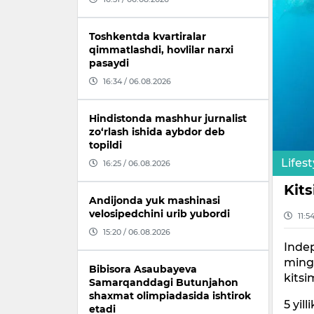
Toshkentda kvartiralar
qimmatlashdi, hovlilar narxi
pasaydi
16:34 / 06.08.2026
Hindistonda mashhur jurnalist
zo‘rlash ishida aybdor deb
topildi
Lifest
16:25 / 06.08.2026
Kits
Andijonda yuk mashinasi
velosipedchini urib yubordi
11:5
15:20 / 06.08.2026
Inde
ming
Bibisora Asaubayeva
kitsi
Samarqanddagi Butunjahon
shaxmat olimpiadasida ishtirok
5 yil
etadi