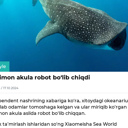
yle
imon akula robot bo‘lib chiqdi
4 / 17.10.2024
pendent nashrining xabariga ko‘ra, xitoydagi okeanar
lab odamlar tomoshaga kelgan va ular miriqib ko‘rgan
mon akula aslida robot bo‘lib chiqqan.
lik ta’mirlash ishlaridan so‘ng Xiaomeisha Sea World