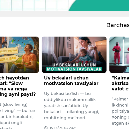
Barcha
nch hayotdan
Uy bekalari uchun
“Kalmar
ari: “Slow
motivatsion tavsiyalar
aktris
ima va nega
vafot e
Uy bekasi bo‘lish — bu
ing ayni payti?
“Kalmar 
oddiylikda mukammallik
 (slow living)
ikkinch
yaratish san’atidir. Uy
 living” — bu har
politsiy
bekalari — oilaning yuragi,
har bir harakatni,
Xoning o
muhitning me’mori.
iqani ongli
etgan ak
15:19 / 30.04.2025
ashash …