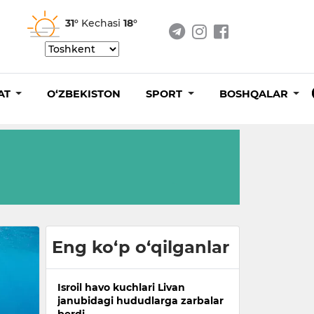
31°
Kechasi
18°
AT
O‘ZBEKISTON
SPORT
BOSHQALAR
Eng ko‘p o‘qilganlar
Isroil havo kuchlari Livan
janubidagi hududlarga zarbalar