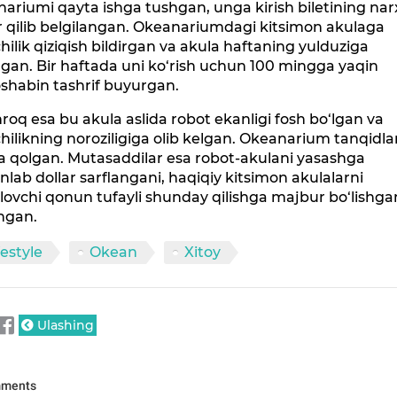
ariumi qayta ishga tushgan, unga kirish biletining nar
r qilib belgilangan. Okeanariumdagi kitsimon akulaga
hilik qiziqish bildirgan va akula haftaning yulduziga
gan. Bir haftada uni ko‘rish uchun 100 mingga yaqin
shabin tashrif buyurgan.
roq esa bu akula aslida robot ekanligi fosh bo‘lgan va
hilikning noroziligiga olib kelgan. Okeanarium tanqidla
a qolgan. Mutasaddilar esa robot-akulani yasashga
onlab dollar sarflangani, haqiqiy kitsimon akulalarni
lovchi qonun tufayli shunday qilishga majbur bo‘lishga
hgan.
festyle
Okean
Xitoy
Ulashing