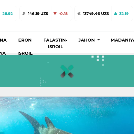
28.92
₽
146.19 UZS
-0.18
€
13749.46 UZS
32.19
INA
ERON
FALASTIN-
JAHON
MADANIY
–
ISROIL
IYA
ISROIL