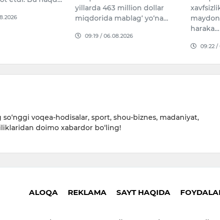
yillarda 463 million dollar
xavfsizl
08.2026
miqdorida mablag‘ yo‘na…
maydoni
haraka…
09:19 / 06.08.2026
09:22 /
so‘nggi voqea-hodisalar, sport, shou-biznes, madaniyat,
iliklaridan doimo xabardor bo‘ling!
ALOQA
REKLAMA
SAYT HAQIDA
FOYDALAN