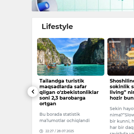
Lifestyle
ayli
Tailandga turistik
Shoshili
gan o‘zlik
maqsadlarda safar
sokinlik s
qilgan o‘zbekistonliklar
living” n
 quvish,
soni 2,3 barobarga
hozir bun
alardan
ortgan
Sekin hayot
likka urinish
Bu borada statistik
nima?“Slow
n
ma’lumotlar ochiqlandi
bir kunni, 
. U
har bir daq
i “idea…
22:27 / 28.07.2025
ravishda y