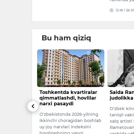
25
12:18 / 26.0
Bu ham qiziq
iba asosida
Toshkentda kvartiralar
Saida Ram
 va 6 ta
qimmatlashdi, hovlilar
judolikka
iborat yangi
narxi pasaydi
O‘zbek kino
kasini joriy
O‘zbekistonda 2026-yilning
qilindi
taniqli vaki
ikkinchi choragidan boshlab
xalq artisti
vkat
uy-joy narxlari indeksini
Rametovani
lat fuqarolik
hisoblashning yangi
yoshida va