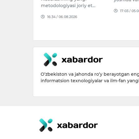
ing oylik ish
metodologiyasi joriy et…
a mehnatga haq
17:03 / 05.
16:34 / 06.08.2026
arini mu…
026
O‘zbekiston va jahonda ro‘y berayotgan eng 
informatsion texnologiyalar va ilm-fan yang