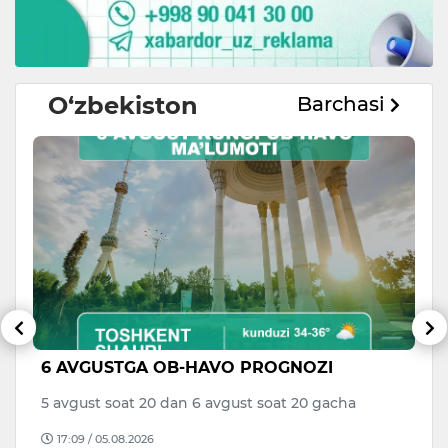
O‘zbekiston
Barchasi
6 AVGUSTGA OB-HAVO PROGNOZI
V
di
a
5 avgust soat 20 dan 6 avgust soat 20 gacha
to
17:09 / 05.08.2026
B