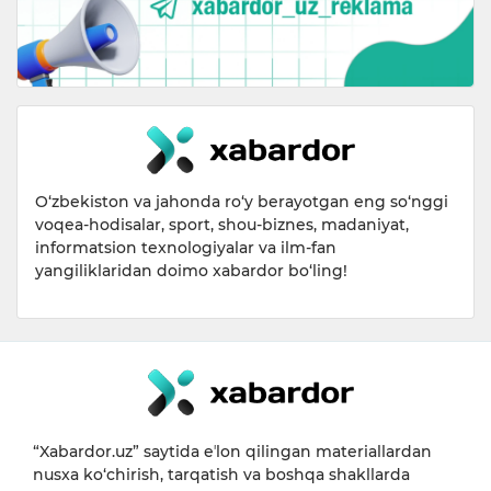
O‘zbekiston va jahonda ro‘y berayotgan eng so‘nggi
voqea-hodisalar, sport, shou-biznes, madaniyat,
informatsion texnologiyalar va ilm-fan
yangiliklaridan doimo xabardor bo‘ling!
“Xabardor.uz” saytida eʼlon qilingan materiallardan
nusxa ko‘chirish, tarqatish va boshqa shakllarda