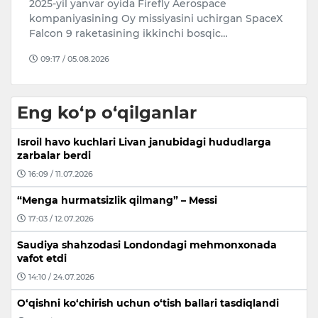
2025-yil yanvar oyida Firefly Aerospace
H
kompaniyasining Oy missiyasini uchirgan SpaceX
“T
i
Falcon 9 raketasining ikkinchi bosqic…
Te
09:17 / 05.08.2026
Eng ko‘p o‘qilganlar
Isroil havo kuchlari Livan janubidagi hududlarga
zarbalar berdi
16:09 / 11.07.2026
“Menga hurmatsizlik qilmang” – Messi
17:03 / 12.07.2026
Saudiya shahzodasi Londondagi mehmonxonada
vafot etdi
14:10 / 24.07.2026
O‘qishni ko‘chirish uchun o‘tish ballari tasdiqlandi