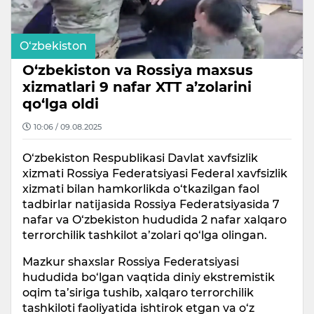
O‘zbekiston
O‘zbekiston va Rossiya maxsus
xizmatlari 9 nafar XTT a’zolarini
qo‘lga oldi
10:06 / 09.08.2025
O‘zbekiston Respublikasi Davlat xavfsizlik
xizmati Rossiya Federatsiyasi Federal xavfsizlik
xizmati bilan hamkorlikda o‘tkazilgan faol
tadbirlar natijasida Rossiya Federatsiyasida 7
nafar va O‘zbekiston hududida 2 nafar xalqaro
terrorchilik tashkilot a’zolari qo‘lga olingan.
Mazkur shaxslar Rossiya Federatsiyasi
hududida bo‘lgan vaqtida diniy ekstremistik
oqim ta’siriga tushib, xalqaro terrorchilik
tashkiloti faoliyatida ishtirok etgan va o‘z