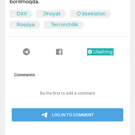
borilmoqda.
DXX
Jinoyat
O‘zbekiston
Rossiya
Terrorchilik
Ulashing