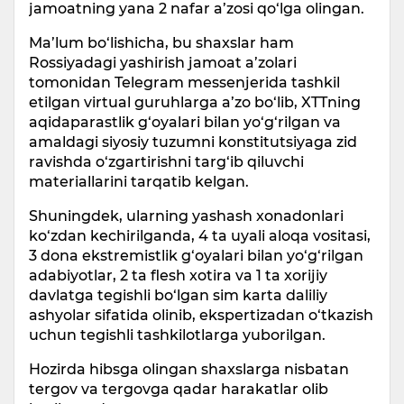
jamoatning yana 2 nafar a’zosi qo‘lga olingan.
Ma’lum bo‘lishicha, bu shaxslar ham
Rossiyadagi yashirish jamoat a’zolari
tomonidan Telegram messenjerida tashkil
etilgan virtual guruhlarga a’zo bo‘lib, XTTning
aqidaparastlik g‘oyalari bilan yo‘g‘rilgan va
amaldagi siyosiy tuzumni konstitutsiyaga zid
ravishda o‘zgartirishni targ‘ib qiluvchi
materiallarini tarqatib kelgan.
Shuningdek, ularning yashash xonadonlari
ko‘zdan kechirilganda, 4 ta uyali aloqa vositasi,
3 dona ekstremistlik g‘oyalari bilan yo‘g‘rilgan
adabiyotlar, 2 ta flesh xotira va 1 ta xorijiy
davlatga tegishli bo‘lgan sim karta daliliy
ashyolar sifatida olinib, ekspertizadan o‘tkazish
uchun tegishli tashkilotlarga yuborilgan.
Hozirda hibsga olingan shaxslarga nisbatan
tergov va tergovga qadar harakatlar olib