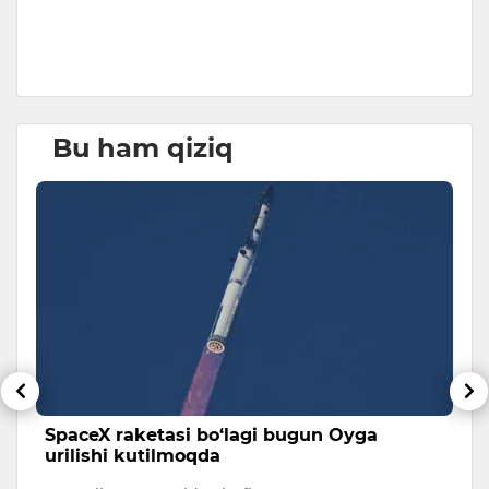
D
Bu ham qiziq
SpaceX raketasi bo‘lagi bugun Oyga
H
urilishi kutilmoqda
i