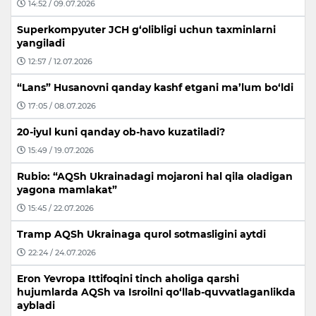
14:52 / 09.07.2026
Superkompyuter JCH g‘olibligi uchun taxminlarni
yangiladi
12:57 / 12.07.2026
“Lans” Husanovni qanday kashf etgani ma’lum bo‘ldi
17:05 / 08.07.2026
20-iyul kuni qanday ob-havo kuzatiladi?
15:49 / 19.07.2026
Rubio: “AQSh Ukrainadagi mojaroni hal qila oladigan
yagona mamlakat”
15:45 / 22.07.2026
Tramp AQSh Ukrainaga qurol sotmasligini aytdi
22:24 / 24.07.2026
Eron Yevropa Ittifoqini tinch aholiga qarshi
hujumlarda AQSh va Isroilni qo‘llab-quvvatlaganlikda
aybladi