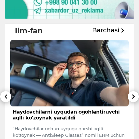
Ilm-fan
Barchasi
Haydovchilarni uyqudan ogohlantiruvchi
N
aqlli ko‘zoynak yaratildi
s
“Haydovchilar uchun uyquga qarshi aqlli
Sa
ko‘zoynak — AntiSleep Glasses” nomli EHM uchun
ko