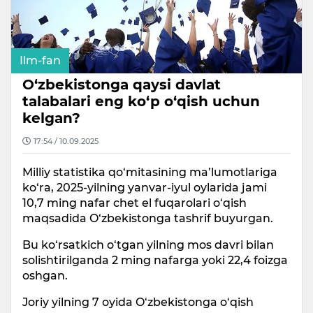
Ilm-fan
O‘zbekistonga qaysi davlat
talabalari eng ko‘p o‘qish uchun
kelgan?
17:54 / 10.09.2025
Milliy statistika qo‘mitasining ma’lumotlariga
ko‘ra, 2025-yilning yanvar-iyul oylarida jami
10,7 ming nafar chet el fuqarolari o‘qish
maqsadida O‘zbekistonga tashrif buyurgan.
Bu ko‘rsatkich o‘tgan yilning mos davri bilan
solishtirilganda 2 ming nafarga yoki 22,4 foizga
oshgan.
Joriy yilning 7 oyida O‘zbekistonga o‘qish