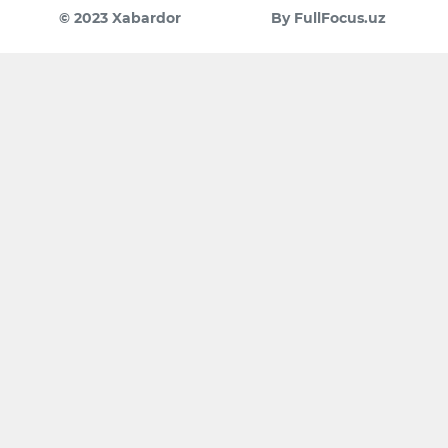
© 2023 Xabardor
By FullFocus.uz