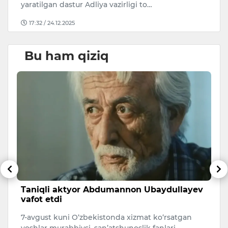
yaratilgan dastur Adliya vazirligi to…
N
17:32 / 24.12.2025
Bu ham qiziq
Taniqli aktyor Abdumannon Ubaydullayev
E
vafot etdi
X
et
si
7-avgust kuni O‘zbekistonda xizmat ko‘rsatgan
Er