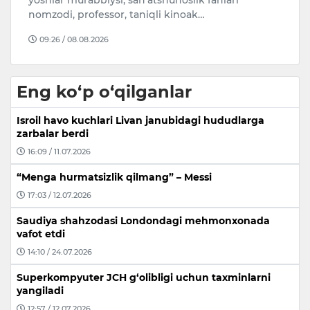
yoshlar murabbiysi, san’atshunoslik fanlari
ra
nomzodi, professor, taniqli kinoak…
M
09:26 / 08.08.2026
Eng ko‘p o‘qilganlar
Isroil havo kuchlari Livan janubidagi hududlarga
zarbalar berdi
16:09 / 11.07.2026
“Menga hurmatsizlik qilmang” – Messi
17:03 / 12.07.2026
Saudiya shahzodasi Londondagi mehmonxonada
vafot etdi
14:10 / 24.07.2026
Superkompyuter JCH g‘olibligi uchun taxminlarni
yangiladi
12:57 / 12.07.2026