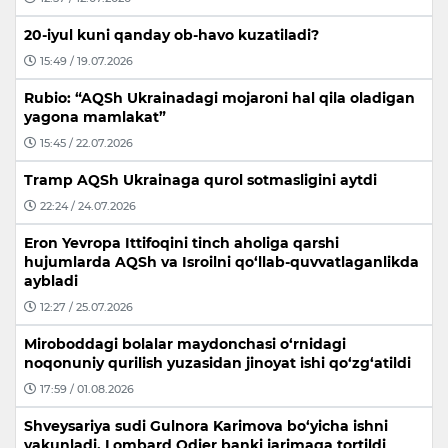
20-iyul kuni qanday ob-havo kuzatiladi?
15:49 / 19.07.2026
Rubio: “AQSh Ukrainadagi mojaroni hal qila oladigan
yagona mamlakat”
15:45 / 22.07.2026
Tramp AQSh Ukrainaga qurol sotmasligini aytdi
22:24 / 24.07.2026
Eron Yevropa Ittifoqini tinch aholiga qarshi
hujumlarda AQSh va Isroilni qo‘llab-quvvatlaganlikda
aybladi
12:27 / 25.07.2026
Miroboddagi bolalar maydonchasi o‘rnidagi
noqonuniy qurilish yuzasidan jinoyat ishi qo‘zg‘atildi
17:59 / 01.08.2026
Shveysariya sudi Gulnora Karimova bo‘yicha ishni
yakunladi, Lombard Odier banki jarimaga tortildi