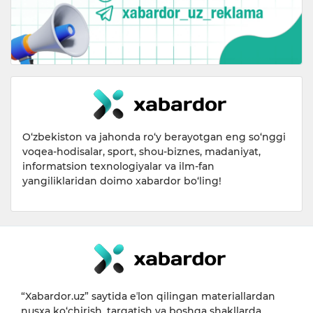
O‘zbekiston va jahonda ro‘y berayotgan eng so‘nggi
voqea-hodisalar, sport, shou-biznes, madaniyat,
informatsion texnologiyalar va ilm-fan
yangiliklaridan doimo xabardor bo‘ling!
“Xabardor.uz” saytida eʼlon qilingan materiallardan
nusxa ko‘chirish, tarqatish va boshqa shakllarda