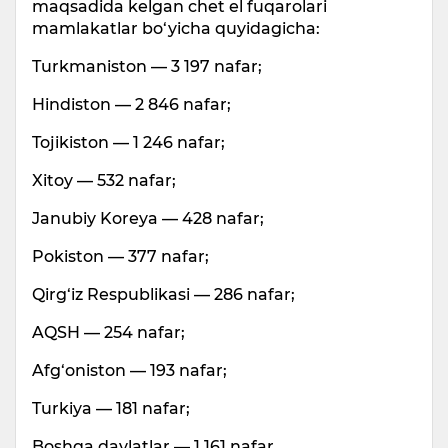
maqsadida kelgan chet el fuqarolari
mamlakatlar bo‘yicha quyidagicha:
Turkmaniston — 3 197 nafar;
Hindiston — 2 846 nafar;
Tojikiston — 1 246 nafar;
Xitoy — 532 nafar;
Janubiy Koreya — 428 nafar;
Pokiston — 377 nafar;
Qirg‘iz Respublikasi — 286 nafar;
AQSH — 254 nafar;
Afg‘oniston — 193 nafar;
Turkiya — 181 nafar;
Boshqa davlatlar — 1 161 nafar.