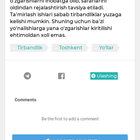
o‘zgarishlarni inobatga olib, safarlarini
oldindan rejalashtirish tavsiya etiladi.
Ta’mirlash ishlari sabab tirbandliklar yuzaga
kelishi mumkin. Shuning uchun ba’zi
yo‘nalishlarga yana o‘zgarishlar kiritilishi
ehtimoldan xoli emas.
Tirbandlik
Toshkent
Yo'llar
Ulashing