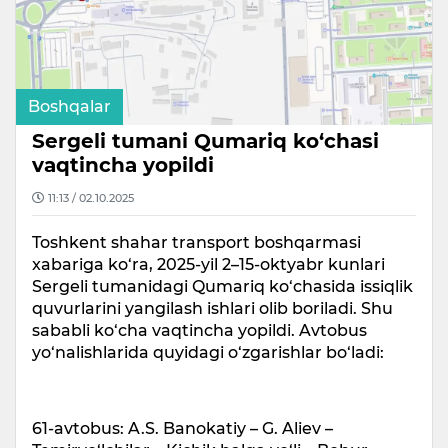
Boshqalar
Sergeli tumani Qumariq ko‘chasi
vaqtincha yopildi
11:13 / 02.10.2025
Toshkent shahar transport boshqarmasi
xabariga ko‘ra, 2025-yil 2–15-oktyabr kunlari
Sergeli tumanidagi Qumariq ko‘chasida issiqlik
quvurlarini yangilash ishlari olib boriladi. Shu
sababli ko‘cha vaqtincha yopildi. Avtobus
yo‘nalishlarida quyidagi o‘zgarishlar bo‘ladi:
61-avtobus: A.S. Banokatiy – G. Aliev –