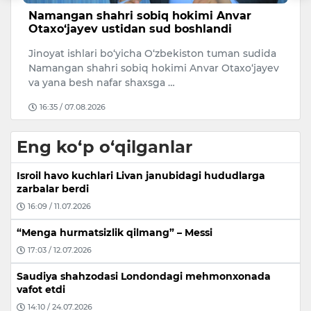
Toshkentda kvartiralar qimmatlashdi,
T
hovlilar narxi pasaydi
O
a
O‘zbekistonda 2026-yilning ikkinchi choragidan
O‘
ev
boshlab uy-joy narxlari indeksini hisoblashning
bi
yangi metodologiyasi joriy et…
A
16:34 / 06.08.2026
Eng ko‘p o‘qilganlar
Isroil havo kuchlari Livan janubidagi hududlarga
zarbalar berdi
16:09 / 11.07.2026
“Menga hurmatsizlik qilmang” – Messi
17:03 / 12.07.2026
Saudiya shahzodasi Londondagi mehmonxonada
vafot etdi
14:10 / 24.07.2026