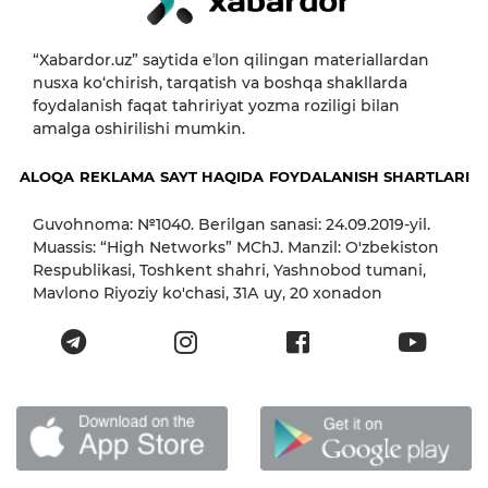
“Xabardor.uz” saytida eʼlon qilingan materiallardan
nusxa ko‘chirish, tarqatish va boshqa shakllarda
foydalanish faqat tahririyat yozma roziligi bilan
amalga oshirilishi mumkin.
ALOQA
REKLAMA
SAYT HAQIDA
FOYDALANISH SHARTLARI
Guvohnoma: №1040. Berilgan sanasi: 24.09.2019-yil.
Muassis: “High Networks” MChJ. Manzil: O'zbekiston
Respublikasi, Toshkent shahri, Yashnobod tumani,
Mavlono Riyoziy ko'chasi, 31А uy, 20 xonadon