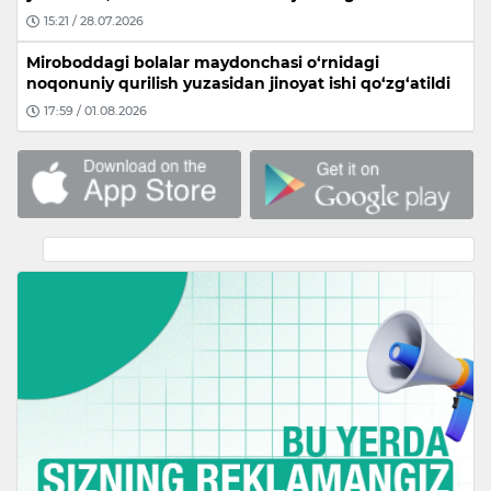
15:21 / 28.07.2026
Miroboddagi bolalar maydonchasi o‘rnidagi
noqonuniy qurilish yuzasidan jinoyat ishi qo‘zg‘atildi
17:59 / 01.08.2026