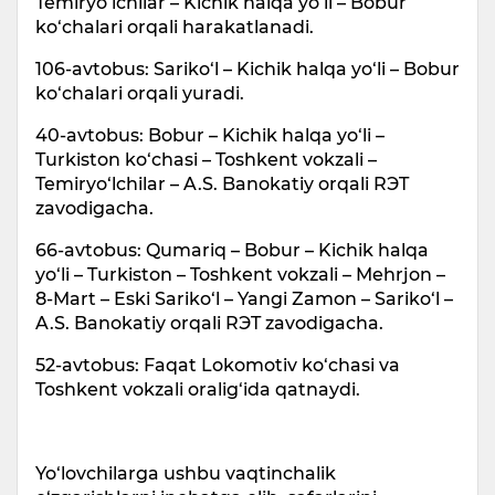
Temiryo‘lchilar – Kichik halqa yo‘li – Bobur
ko‘chalari orqali harakatlanadi.
106-avtobus: Sariko‘l – Kichik halqa yo‘li – Bobur
ko‘chalari orqali yuradi.
40-avtobus: Bobur – Kichik halqa yo‘li –
Turkiston ko‘chasi – Toshkent vokzali –
Temiryo‘lchilar – A.S. Banokatiy orqali RЭT
zavodigacha.
66-avtobus: Qumariq – Bobur – Kichik halqa
yo‘li – Turkiston – Toshkent vokzali – Mehrjon –
8-Mart – Eski Sariko‘l – Yangi Zamon – Sariko‘l –
A.S. Banokatiy orqali RЭT zavodigacha.
52-avtobus: Faqat Lokomotiv ko‘chasi va
Toshkent vokzali oralig‘ida qatnaydi.
Yo‘lovchilarga ushbu vaqtinchalik