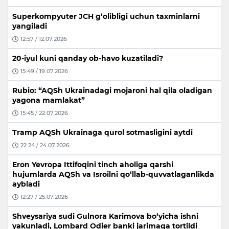
Superkompyuter JCH g‘olibligi uchun taxminlarni
yangiladi
12:57 / 12.07.2026
20-iyul kuni qanday ob-havo kuzatiladi?
15:49 / 19.07.2026
Rubio: “AQSh Ukrainadagi mojaroni hal qila oladigan
yagona mamlakat”
15:45 / 22.07.2026
Tramp AQSh Ukrainaga qurol sotmasligini aytdi
22:24 / 24.07.2026
Eron Yevropa Ittifoqini tinch aholiga qarshi
hujumlarda AQSh va Isroilni qo‘llab-quvvatlaganlikda
aybladi
12:27 / 25.07.2026
Shveysariya sudi Gulnora Karimova bo‘yicha ishni
yakunladi, Lombard Odier banki jarimaga tortildi