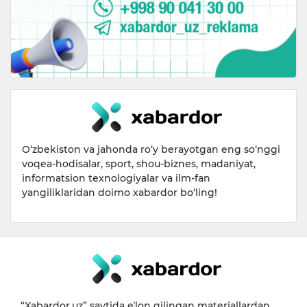
O‘zbekiston va jahonda ro‘y berayotgan eng so‘nggi
voqea-hodisalar, sport, shou-biznes, madaniyat,
informatsion texnologiyalar va ilm-fan
yangiliklaridan doimo xabardor bo‘ling!
“Xabardor.uz” saytida eʼlon qilingan materiallardan