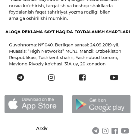
nusxa ko‘chirish, tarqatish va boshqa shakllarda
foydalanish faqat tahririyat yozma roziligi bilan
amalga oshirilishi mumkin.
ALOQA
REKLAMA
SAYT HAQIDA
FOYDALANISH SHARTLARI
Guvohnoma: №1040. Berilgan sanasi: 24.09.2019-yil.
Muassis: “High Networks” MChJ. Manzil: O'zbekiston
Respublikasi, Toshkent shahri, Yashnobod tumani,
Mavlono Riyoziy ko'chasi, 31А uy, 20 xonadon
Arxiv