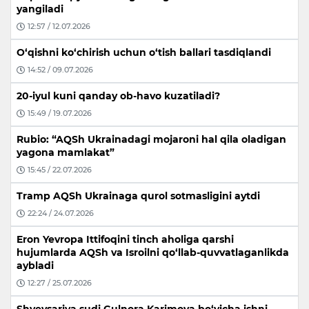
yangiladi
12:57 / 12.07.2026
O‘qishni ko‘chirish uchun o‘tish ballari tasdiqlandi
14:52 / 09.07.2026
20-iyul kuni qanday ob-havo kuzatiladi?
15:49 / 19.07.2026
Rubio: “AQSh Ukrainadagi mojaroni hal qila oladigan
yagona mamlakat”
15:45 / 22.07.2026
Tramp AQSh Ukrainaga qurol sotmasligini aytdi
22:24 / 24.07.2026
Eron Yevropa Ittifoqini tinch aholiga qarshi
hujumlarda AQSh va Isroilni qo‘llab-quvvatlaganlikda
aybladi
12:27 / 25.07.2026
Shveysariya sudi Gulnora Karimova bo‘yicha ishni