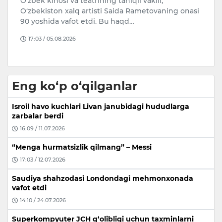
ishtirok etadi
8
si
Qozog‘istonning yetakchi shaxmatchilaridan biri
d
Bibisora Asaubayeva 46-Butunjahon shaxmat
olimpiadasida mamlakat ayollar ter…
15:16 / 06.08.2026
Eng ko‘p o‘qilganlar
Isroil havo kuchlari Livan janubidagi hududlarga
zarbalar berdi
16:09 / 11.07.2026
“Menga hurmatsizlik qilmang” – Messi
17:03 / 12.07.2026
Saudiya shahzodasi Londondagi mehmonxonada
vafot etdi
14:10 / 24.07.2026
Superkompyuter JCH g‘olibligi uchun taxminlarni