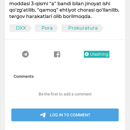
moddasi 3-qismi “a” bandi bilan jinoyat ishi
qo‘zg‘atilib, “qamoq” ehtiyot chorasi qo‘llanilib,
tergov harakatlari olib borilmoqda.
DXX
Pora
Prokuratura
Ulashing