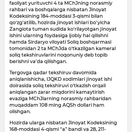
faoliyat yurituvchi 4 ta MChJning norasmiy
rahbari va boshqalarga nisbatan Jinoyat
Kodeksining 184-moddasi 3-qismi bilan
qo‘zg‘atilib, hozirda jinoyat ishlari bo‘yicha
Zangiota tuman sudida ko‘rilayotgan jinoyat
ishini ularning foydasiga ijobiy hal qilishni
hamda Sirdaryo viloyati Soliq boshqarmasi
tomonidan 2 ta MChJda o‘tkazilgan kameral
soliq tekshiruvlarini noqonuniy deb topib
berishni va’da qilishgan.
Tergovga qadar tekshiruv davomida
aniqlanishicha, IJQKD xodimlari jinoyat ishi
doirasida soliq tekshiruvi o‘tkazish orqali
aniqlangan zarar miqdorini kamaytirish
evaziga MChJlarning norasmiy rahbaridan
muqaddam 108 ming AQSh dollari ham
olishgan.
Hozirda ularga nisbatan Jinoyat Kodeksining
168-moddasi 4-qismi “a” bandi va 28, 211-