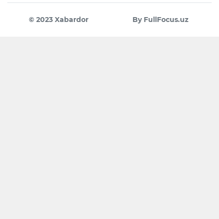
© 2023 Xabardor
By FullFocus.uz