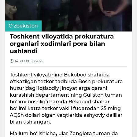
O‘zbekiston
Toshkent viloyatida prokuratura
organlari xodimlari pora bilan
ushlandi
14:38 / 08.10.2025
Toshkent viloyatining Bekobod shahrida
o‘tkazilgan tezkor tadbirda Bosh prokuratura
huzuridagi Iqtisodiy jinoyatlarga qarshi
kurashish departamentining Guliston tuman
bo‘limi boshlig‘i hamda Bekobod shahar
bo‘limi katta tezkor vakili fuqarodan 25 ming
AQSh dollari olgan vaqtlarida ashyoviy dalillar
bilan ushlangan.
Ma’lum bo‘lishicha, ular Zangiota tumanida