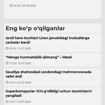
ni
A
16:45 / 07.08.2026
Eng ko‘p o‘qilganlar
Isroil havo kuchlari Livan janubidagi hududlarga
zarbalar berdi
16:09 / 11.07.2026
“Menga hurmatsizlik qilmang” – Messi
17:03 / 12.07.2026
Saudiya shahzodasi Londondagi mehmonxonada
vafot etdi
14:10 / 24.07.2026
Superkompyuter JCH g‘olibligi uchun taxminlarni
yangiladi
12:57 / 12.07.2026