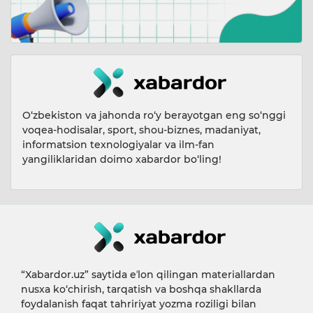
O‘zbekiston va jahonda ro‘y berayotgan eng so‘nggi
voqea-hodisalar, sport, shou-biznes, madaniyat,
informatsion texnologiyalar va ilm-fan
yangiliklaridan doimo xabardor bo‘ling!
“Xabardor.uz” saytida eʼlon qilingan materiallardan
nusxa ko‘chirish, tarqatish va boshqa shakllarda
foydalanish faqat tahririyat yozma roziligi bilan