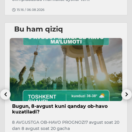
15:16 / 06.08.2026
Bu ham qiziq
Bugun, 8-avgust kuni qanday ob-havo
T
kuzatiladi?
O
8 AVGUSTGA OB-HAVO PROGNOZI7 avgust soat 20
O‘
dan 8 avgust soat 20 gacha
bi