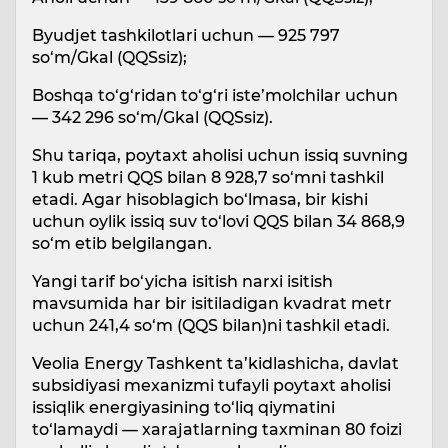
Byudjet tashkilotlari uchun — 925 797
so‘m/Gkal (QQSsiz);
Boshqa to‘g‘ridan to‘g‘ri iste’molchilar uchun
— 342 296 so‘m/Gkal (QQSsiz).
Shu tariqa, poytaxt aholisi uchun issiq suvning
1 kub metri QQS bilan 8 928,7 so‘mni tashkil
etadi. Agar hisoblagich bo‘lmasa, bir kishi
uchun oylik issiq suv to‘lovi QQS bilan 34 868,9
so‘m etib belgilangan.
Yangi tarif bo‘yicha isitish narxi isitish
mavsumida har bir isitiladigan kvadrat metr
uchun 241,4 so‘m (QQS bilan)ni tashkil etadi.
Veolia Energy Tashkent ta’kidlashicha, davlat
subsidiyasi mexanizmi tufayli poytaxt aholisi
issiqlik energiyasining to‘liq qiymatini
to‘lamaydi — xarajatlarning taxminan 80 foizi