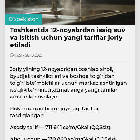
O‘zbekiston
Toshkentda 12-noyabrdan issiq suv
va isitish uchun yangi tariflar joriy
etiladi
15:51 / 28.10.2025
Joriy yilning 12-noyabridan boshlab aholi,
byudjet tashkilotlari va boshqa to‘g‘ridan
to‘g‘ri iste’molchilar uchun markazlashtirilgan
issiqlik ta’minoti xizmatlariga yangi tariflar
amal qila boshlaydi.
Hokim qarori bilan quyidagi tariflar
tasdiqlangan:
Asosiy tarif — 711 641 so‘m/Gkal (QQSsiz);
Aholi uchun — 139 860 so‘m/Gkal (QQSsiz);