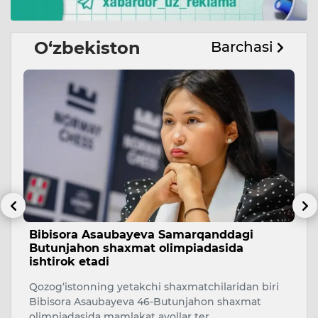
O‘zbekiston
Barchasi
Bibisora Asaubayeva Samarqanddagi
O
Butunjahon shaxmat olimpiadasida
r
ishtirok etadi
O‘
Qozog‘istonning yetakchi shaxmatchilaridan biri
ri
Bibisora Asaubayeva 46-Butunjahon shaxmat
mi
olimpiadasida mamlakat ayollar ter…