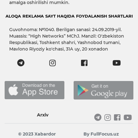
amalga oshirilishi mumkin.
ALOQA
REKLAMA
SAYT HAQIDA
FOYDALANISH SHARTLARI
Guvohnoma: №1040. Berilgan sanasi: 24.09.2019-yil.
Muassis: “High Networks” MChJ. Manzil: O'zbekiston
Respublikasi, Toshkent shahri, Yashnobod tumani,
Mavlono Riyoziy ko'chasi, 31А uy, 20 xonadon
Arxiv
© 2023 Xabardor
By FullFocus.uz