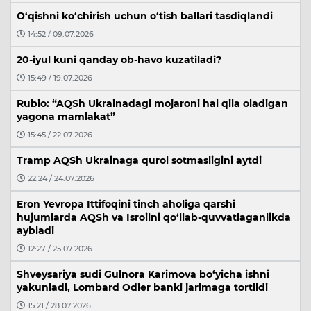
O‘qishni ko‘chirish uchun o‘tish ballari tasdiqlandi
14:52 / 09.07.2026
20-iyul kuni qanday ob-havo kuzatiladi?
15:49 / 19.07.2026
Rubio: “AQSh Ukrainadagi mojaroni hal qila oladigan
yagona mamlakat”
15:45 / 22.07.2026
Tramp AQSh Ukrainaga qurol sotmasligini aytdi
22:24 / 24.07.2026
Eron Yevropa Ittifoqini tinch aholiga qarshi
hujumlarda AQSh va Isroilni qo‘llab-quvvatlaganlikda
aybladi
12:27 / 25.07.2026
Shveysariya sudi Gulnora Karimova bo‘yicha ishni
yakunladi, Lombard Odier banki jarimaga tortildi
15:21 / 28.07.2026