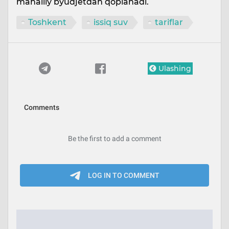
mahalliy byudjetdan qoplanadi.
Toshkent
issiq suv
tariflar
Ulashing