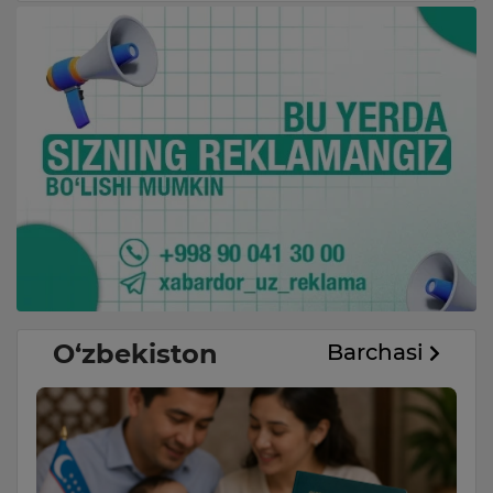
O‘zbekiston
Barchasi