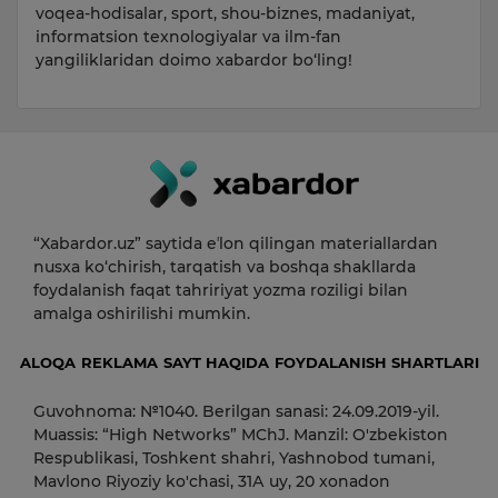
voqea-hodisalar, sport, shou-biznes, madaniyat,
informatsion texnologiyalar va ilm-fan
yangiliklaridan doimo xabardor bo‘ling!
“Xabardor.uz” saytida eʼlon qilingan materiallardan
nusxa ko‘chirish, tarqatish va boshqa shakllarda
foydalanish faqat tahririyat yozma roziligi bilan
amalga oshirilishi mumkin.
ALOQA
REKLAMA
SAYT HAQIDA
FOYDALANISH SHARTLARI
Guvohnoma: №1040. Berilgan sanasi: 24.09.2019-yil.
Muassis: “High Networks” MChJ. Manzil: O'zbekiston
Respublikasi, Toshkent shahri, Yashnobod tumani,
Mavlono Riyoziy ko'chasi, 31А uy, 20 xonadon