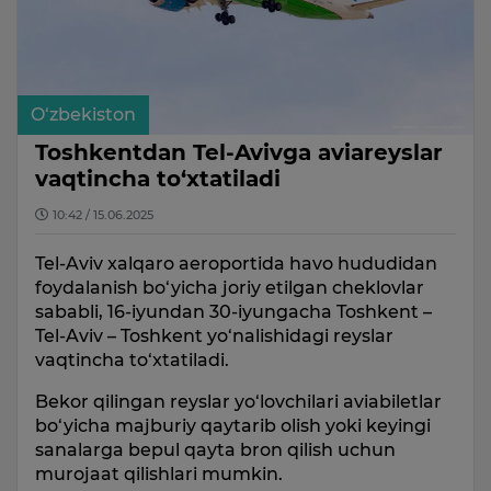
O‘zbekiston
Toshkentdan Tel-Avivga aviareyslar
vaqtincha to‘xtatiladi
10:42 / 15.06.2025
Tel-Aviv xalqaro aeroportida havo hududidan
foydalanish bo‘yicha joriy etilgan cheklovlar
sababli, 16-iyundan 30-iyungacha Toshkent –
Tel-Aviv – Toshkent yo‘nalishidagi reyslar
vaqtincha to‘xtatiladi.
Bekor qilingan reyslar yo‘lovchilari aviabiletlar
bo‘yicha majburiy qaytarib olish yoki keyingi
sanalarga bepul qayta bron qilish uchun
murojaat qilishlari mumkin.