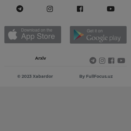
Arxiv
© 2023 Xabardor
By FullFocus.uz