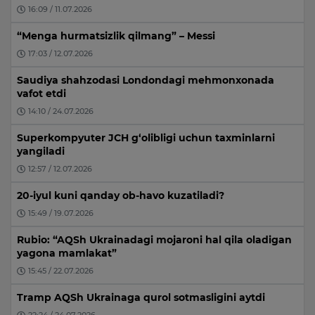
16:09 / 11.07.2026
“Menga hurmatsizlik qilmang” – Messi
17:03 / 12.07.2026
Saudiya shahzodasi Londondagi mehmonxonada
vafot etdi
14:10 / 24.07.2026
Superkompyuter JCH g‘olibligi uchun taxminlarni
yangiladi
12:57 / 12.07.2026
20-iyul kuni qanday ob-havo kuzatiladi?
15:49 / 19.07.2026
Rubio: “AQSh Ukrainadagi mojaroni hal qila oladigan
yagona mamlakat”
15:45 / 22.07.2026
Tramp AQSh Ukrainaga qurol sotmasligini aytdi