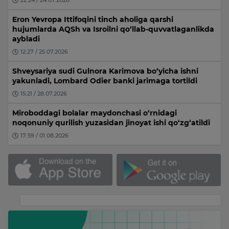
22:24 / 24.07.2026
Eron Yevropa Ittifoqini tinch aholiga qarshi
hujumlarda AQSh va Isroilni qo‘llab-quvvatlaganlikda
aybladi
12:27 / 25.07.2026
Shveysariya sudi Gulnora Karimova bo‘yicha ishni
yakunladi, Lombard Odier banki jarimaga tortildi
15:21 / 28.07.2026
Miroboddagi bolalar maydonchasi o‘rnidagi
noqonuniy qurilish yuzasidan jinoyat ishi qo‘zg‘atildi
17:59 / 01.08.2026