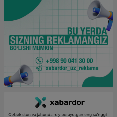
O‘zbekiston va jahonda ro‘y berayotgan eng so‘nggi