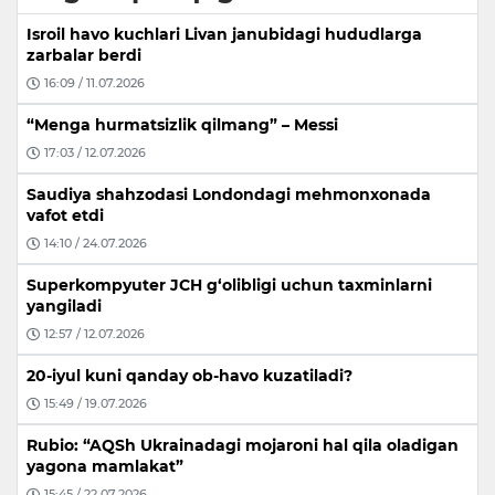
Isroil havo kuchlari Livan janubidagi hududlarga
zarbalar berdi
16:09 / 11.07.2026
“Menga hurmatsizlik qilmang” – Messi
17:03 / 12.07.2026
Saudiya shahzodasi Londondagi mehmonxonada
vafot etdi
14:10 / 24.07.2026
Superkompyuter JCH g‘olibligi uchun taxminlarni
yangiladi
12:57 / 12.07.2026
20-iyul kuni qanday ob-havo kuzatiladi?
15:49 / 19.07.2026
Rubio: “AQSh Ukrainadagi mojaroni hal qila oladigan
yagona mamlakat”
15:45 / 22.07.2026