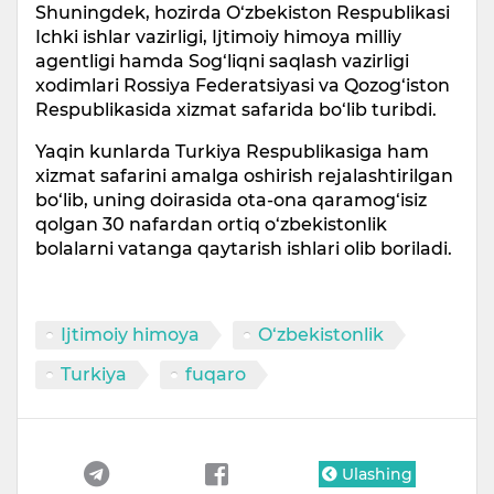
Shuningdek, hozirda O‘zbekiston Respublikasi
Ichki ishlar vazirligi, Ijtimoiy himoya milliy
agentligi hamda Sog‘liqni saqlash vazirligi
xodimlari Rossiya Federatsiyasi va Qozog‘iston
Respublikasida xizmat safarida bo‘lib turibdi.
Yaqin kunlarda Turkiya Respublikasiga ham
xizmat safarini amalga oshirish rejalashtirilgan
bo‘lib, uning doirasida ota-ona qaramog‘isiz
qolgan 30 nafardan ortiq o‘zbekistonlik
bolalarni vatanga qaytarish ishlari olib boriladi.
Ijtimoiy himoya
O‘zbekistonlik
Turkiya
fuqaro
Ulashing