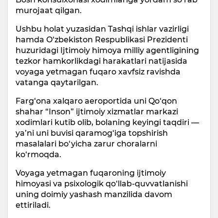
murojaat qilgan.
Ushbu holat yuzasidan Tashqi ishlar vazirligi
hamda O‘zbekiston Respublikasi Prezidenti
huzuridagi Ijtimoiy himoya milliy agentligining
tezkor hamkorlikdagi harakatlari natijasida
voyaga yetmagan fuqaro xavfsiz ravishda
vatanga qaytarilgan.
Farg‘ona xalqaro aeroportida uni Qo‘qon
shahar “Inson” ijtimoiy xizmatlar markazi
xodimlari kutib olib, bolaning keyingi taqdiri —
ya’ni uni buvisi qaramog‘iga topshirish
masalalari bo‘yicha zarur choralarni
ko‘rmoqda.
Voyaga yetmagan fuqaroning ijtimoiy
himoyasi va psixologik qo‘llab-quvvatlanishi
uning doimiy yashash manzilida davom
ettiriladi.