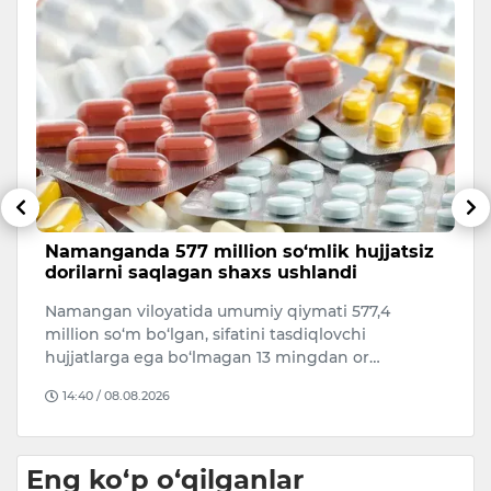
Namanganda 577 million so‘mlik hujjatsiz
O
dorilarni saqlagan shaxs ushlandi
d
Namangan viloyatida umumiy qiymati 577,4
O‘
ov
million so‘m bo‘lgan, sifatini tasdiqlovchi
A
hujjatlarga ega bo‘lmagan 13 mingdan or…
bu
14:40 / 08.08.2026
Eng ko‘p o‘qilganlar