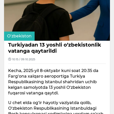
O‘zbekiston
Turkiyadan 13 yoshli o‘zbekistonlik
vatanga qaytarildi
10:15 / 09.10.2025
Kecha, 2025-yil 8-oktyabr kuni soat 20:35 da
Farg‘ona xalqaro aeroportiga Turkiya
Respublikasining Istanbul shahridan uchib
kelgan samolyotda 13 yoshli O‘zbekiston
fuqarosi vatanga qaytdi.
U chet elda og‘ir hayotiy vaziyatda qolib,
O‘zbekiston Respublikasining Istanbuldagi
Bosh konsulxonasi xodimlariga yordam so‘rab