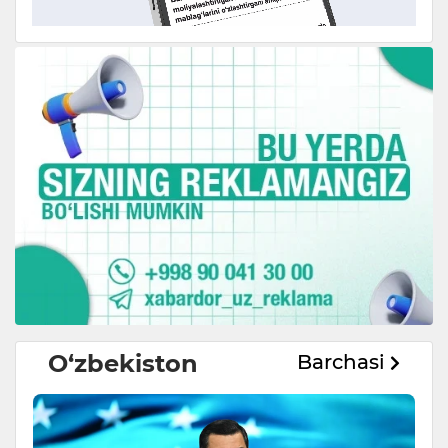
O‘zbekiston
Barchasi