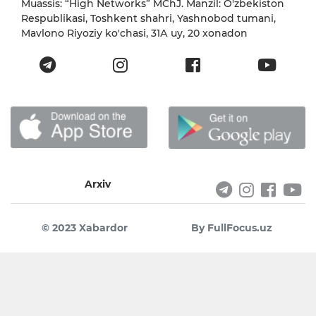
Muassis: “High Networks” MChJ. Manzil: O'zbekiston
Respublikasi, Toshkent shahri, Yashnobod tumani,
Mavlono Riyoziy ko'chasi, 31А uy, 20 xonadon
Arxiv
© 2023 Xabardor
By FullFocus.uz