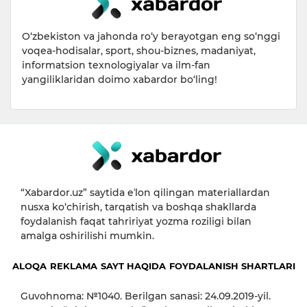
O‘zbekiston va jahonda ro‘y berayotgan eng so‘nggi
voqea-hodisalar, sport, shou-biznes, madaniyat,
informatsion texnologiyalar va ilm-fan
yangiliklaridan doimo xabardor bo‘ling!
“Xabardor.uz” saytida eʼlon qilingan materiallardan
nusxa ko‘chirish, tarqatish va boshqa shakllarda
foydalanish faqat tahririyat yozma roziligi bilan
amalga oshirilishi mumkin.
ALOQA
REKLAMA
SAYT HAQIDA
FOYDALANISH SHARTLARI
Guvohnoma: №1040. Berilgan sanasi: 24.09.2019-yil.