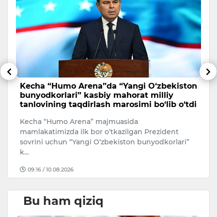
Kecha “Humo Arena”da “Yangi O‘zbekiston
O
bunyodkorlari” kasbiy mahorat milliy
s
tanlovining taqdirlash marosimi bo‘lib o‘tdi
Ki
Kecha “Humo Arena” majmuasida
ov
O‘
mamlakatimizda ilk bor o‘tkazilgan Prezident
xo
sovrini uchun “Yangi O‘zbekiston bunyodkorlari”
k…
09:16 / 10.08.2026
Bu ham qiziq