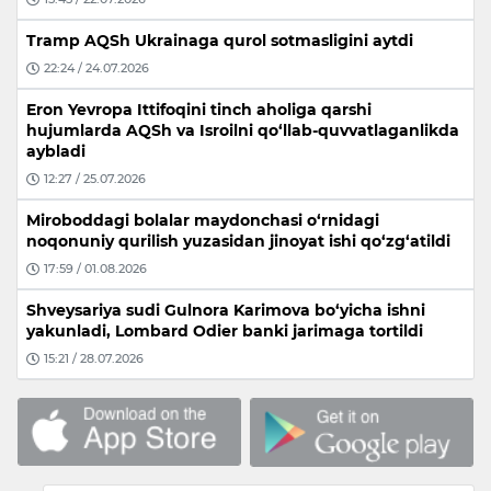
Tramp AQSh Ukrainaga qurol sotmasligini aytdi
22:24 / 24.07.2026
Eron Yevropa Ittifoqini tinch aholiga qarshi
hujumlarda AQSh va Isroilni qo‘llab-quvvatlaganlikda
aybladi
12:27 / 25.07.2026
Miroboddagi bolalar maydonchasi o‘rnidagi
noqonuniy qurilish yuzasidan jinoyat ishi qo‘zg‘atildi
17:59 / 01.08.2026
Shveysariya sudi Gulnora Karimova bo‘yicha ishni
yakunladi, Lombard Odier banki jarimaga tortildi
15:21 / 28.07.2026