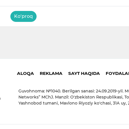
Ko‘proq
ALOQA
REKLAMA
SAYT HAQIDA
FOYDALAN
Guvohnoma: №1040. Berilgan sanasi: 24.09.2019-yil. M
Networks” MChJ. Manzil: O'zbekiston Respublikasi, To
a
Yashnobod tumani, Mavlono Riyoziy ko'chasi, 31А uy,