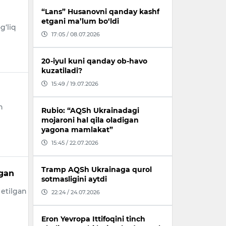
“Lans” Husanovni qanday kashf
etgani ma’lum bo‘ldi
g‘liq
17:05 / 08.07.2026
20-iyul kuni qanday ob-havo
kuzatiladi?
15:49 / 19.07.2026
n
Rubio: “AQSh Ukrainadagi
mojaroni hal qila oladigan
yagona mamlakat”
15:45 / 22.07.2026
Tramp AQSh Ukrainaga qurol
lgan
sotmasligini aytdi
 etilgan
22:24 / 24.07.2026
Eron Yevropa Ittifoqini tinch