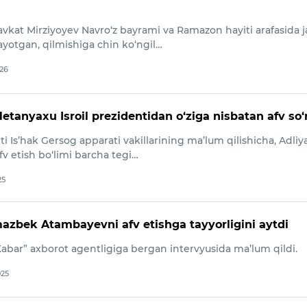
avkat Mirziyoyev Navro‘z bayrami va Ramazon hayiti arafasida j
ayotgan, qilmishiga chin ko‘ngil…
026
etanyaxu Isroil prezidentidan o‘ziga nisbatan afv so‘
nti Is’hak Gersog apparati vakillarining ma’lum qilishicha, Adliy
afv etish bo‘limi barcha tegi…
25
azbek Atambayevni afv etishga tayyorligini aytdi
abar” axborot agentligiga bergan intervyusida ma’lum qildi.
025