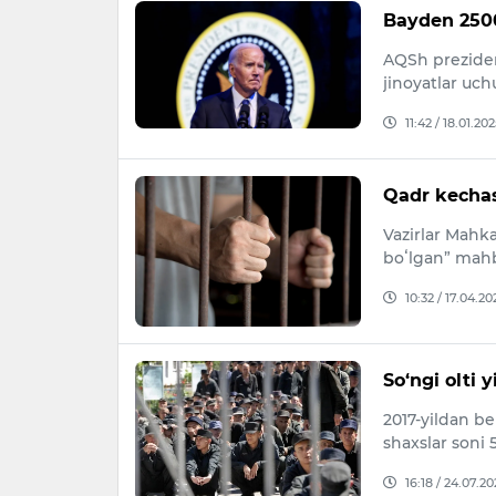
Bayden 2500
AQSh preziden
jinoyatlar uc
11:42 / 18.01.202
Qadr kechas
Vazirlar Mahk
boʻlgan” mahbu
10:32 / 17.04.20
So‘ngi olti 
2017-yildan be
shaxslar soni 
16:18 / 24.07.20