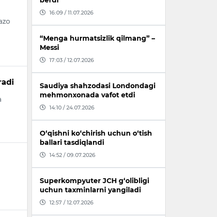
berdi
16:09 / 11.07.2026
azo
“Menga hurmatsizlik qilmang” –
Messi
17:03 / 12.07.2026
radi
Saudiya shahzodasi Londondagi
mehmonxonada vafot etdi
a
14:10 / 24.07.2026
O‘qishni ko‘chirish uchun o‘tish
ballari tasdiqlandi
14:52 / 09.07.2026
Superkompyuter JCH g‘olibligi
uchun taxminlarni yangiladi
12:57 / 12.07.2026