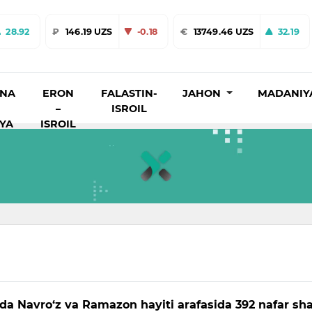
28.92
₽
146.19 UZS
-0.18
€
13749.46 UZS
32.19
INA
ERON
FALASTIN-
JAHON
MADANIY
–
ISROIL
IYA
ISROIL
da Navro‘z va Ramazon hayiti arafasida 392 nafar sha