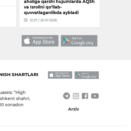
aholiga qarshi hujumlarda AQSh
va Isroilni qo‘llab-
quvvatlaganlikda aybladi
12:27 / 25.07.2026
ISH SHARTLARI
uassis: “High
shkent shahri,
 20 xonadon
Arxiv