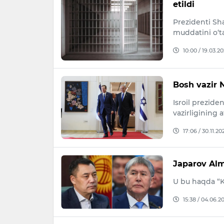
etildi
Prezidenti Sh
muddatini o‘t
10:00 / 19.03.2
Bosh vazir N
Isroil prezide
vazirligining 
17:06 / 30.11.20
Japarov Alm
U bu haqda “K
15:38 / 04.06.2