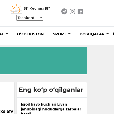
31°
Kechasi
18°
AT
O‘ZBEKISTON
SPORT
BOSHQALAR
Eng ko‘p o‘qilganlar
Isroil havo kuchlari Livan
janubidagi hududlarga zarbalar
xs afv