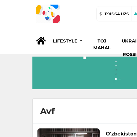
$
11915.64 UZS
LIFESTYLE
TOJ
UKRA
MAHAL
–
ROSS
Avf
O‘zbekiston