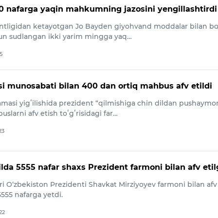
 nafarga yaqin mahkumning jazosini yengillashtirdi
tligidan ketayotgan Jo Bayden giyohvand moddalar bilan bo
hun sudlangan ikki yarim mingga yaq…
5
i munosabati bilan 400 dan ortiq mahbus afv etildi
amasi yigʻilishida prezident “qilmishiga chin dildan pushaymo
slarni afv etish toʻgʻrisidagi far…
23
yilda 5555 nafar shaxs Prezident farmoni bilan afv eti
ri O‘zbekiston Prezidenti Shavkat Mirziyoyev farmoni bilan afv
5555 nafarga yetdi.
22