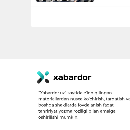
“Xabardor.uz” saytida eʼlon qilingan
materiallardan nusxa ko‘chirish, tarqatish v
boshqa shakllarda foydalanish faqat
tahririyat yozma roziligi bilan amalga
oshirilishi mumkin.