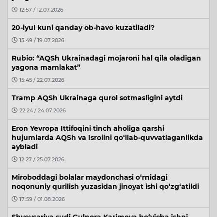
12:57 / 12.07.2026
20-iyul kuni qanday ob-havo kuzatiladi?
15:49 / 19.07.2026
Rubio: “AQSh Ukrainadagi mojaroni hal qila oladigan
yagona mamlakat”
15:45 / 22.07.2026
Tramp AQSh Ukrainaga qurol sotmasligini aytdi
22:24 / 24.07.2026
Eron Yevropa Ittifoqini tinch aholiga qarshi
hujumlarda AQSh va Isroilni qo‘llab-quvvatlaganlikda
aybladi
12:27 / 25.07.2026
Miroboddagi bolalar maydonchasi o‘rnidagi
noqonuniy qurilish yuzasidan jinoyat ishi qo‘zg‘atildi
17:59 / 01.08.2026