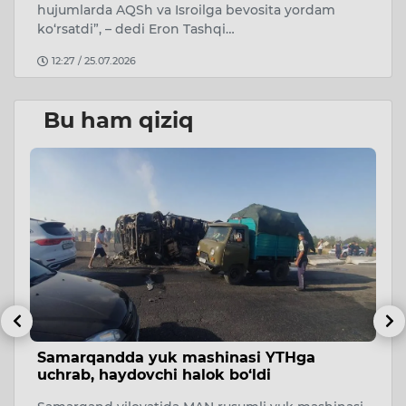
hujumlarda AQSh va Isroilga bevosita yordam
ko‘rsatdi”, – dedi Eron Tashqi…
12:27 / 25.07.2026
Bu ham qiziq
Samarqandda yuk mashinasi YTHga
B
uchrab, haydovchi halok bo‘ldi
e
m