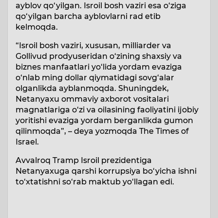
ayblov qo‘yilgan. Isroil bosh vaziri esa o‘ziga
qo‘yilgan barcha ayblovlarni rad etib
kelmoqda.
“Isroil bosh vaziri, xususan, milliarder va
Gollivud prodyuseridan o‘zining shaxsiy va
biznes manfaatlari yo‘lida yordam evaziga
o‘nlab ming dollar qiymatidagi sovg‘alar
olganlikda ayblanmoqda. Shuningdek,
Netanyaxu ommaviy axborot vositalari
magnatlariga o‘zi va oilasining faoliyatini ijobiy
yoritishi evaziga yordam berganlikda gumon
qilinmoqda”, – deya yozmoqda The Times of
Israel.
Avvalroq Tramp Isroil prezidentiga
Netanyaxuga qarshi korrupsiya bo‘yicha ishni
to‘xtatishni so‘rab maktub yo‘llagan edi.