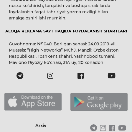
nusxa ko‘chirish, tarqatish va boshqa shakllarda
foydalanish faqat tahririyat yozma roziligi bilan
amalga oshirilishi mumkin.
ALOQA
REKLAMA
SAYT HAQIDA
FOYDALANISH SHARTLARI
Guvohnoma: №1040. Berilgan sanasi: 24.09.2019-yil.
Muassis: “High Networks” MChJ. Manzil: O'zbekiston
Respublikasi, Toshkent shahri, Yashnobod tumani,
Mavlono Riyoziy ko'chasi, 31А uy, 20 xonadon
Arxiv