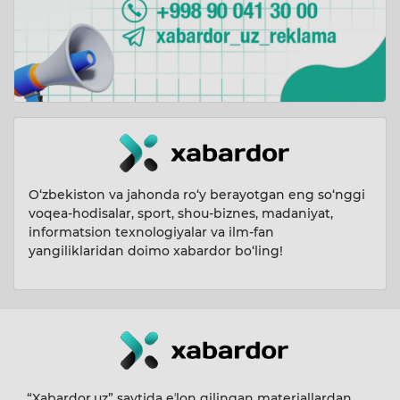
O‘zbekiston va jahonda ro‘y berayotgan eng so‘nggi
voqea-hodisalar, sport, shou-biznes, madaniyat,
informatsion texnologiyalar va ilm-fan
yangiliklaridan doimo xabardor bo‘ling!
“Xabardor.uz” saytida eʼlon qilingan materiallardan