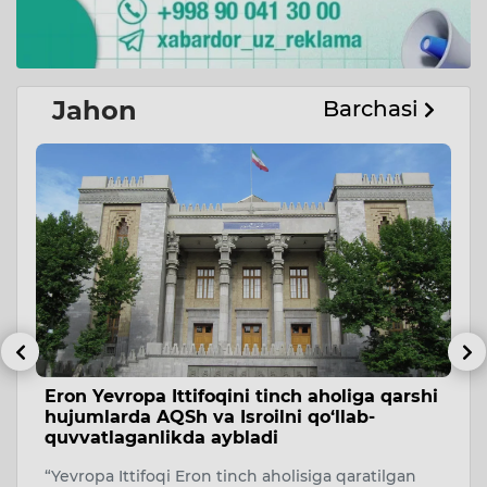
Jahon
Barchasi
Eron Yevropa Ittifoqini tinch aholiga qarshi
T
hujumlarda AQSh va Isroilni qo‘llab-
a
quvvatlaganlikda aybladi
A
“Yevropa Ittifoqi Eron tinch aholisiga qaratilgan
Uk