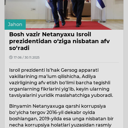
Jahon
Bosh vazir Netanyaxu Isroil
prezidentidan o‘ziga nisbatan afv
so‘radi
17:06 / 30.11.2025
Isroil prezidenti Is’hak Gersog apparati
vakillarining ma’lum qilishicha, Adliya
vazirligining afv etish bo‘limi barcha tegishli
organlarning fikrlarini yig‘ib, keyin ularning
tavsiyalarini yuridik maslahatchiga yuboradi.
Binyamin Netanyaxuga qarshi korrupsiya
bo‘yicha tergov 2016-yil dekabr oyida
boshlangan, 2019-yilda esa unga nisbatan bir
necha korrupsiya holatlari yuzasidan rasmiy