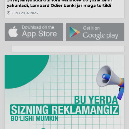
Shveysariya sudi Gulnora Karimova bo‘yicha ishni
yakunladi, Lombard Odier banki jarimaga tortildi
15:21 / 28.07.2026