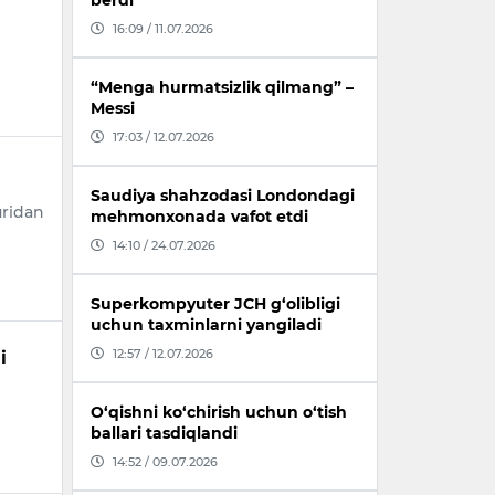
berdi
16:09 / 11.07.2026
“Menga hurmatsizlik qilmang” –
Messi
17:03 / 12.07.2026
Saudiya shahzodasi Londondagi
uridan
mehmonxonada vafot etdi
14:10 / 24.07.2026
Superkompyuter JCH g‘olibligi
uchun taxminlarni yangiladi
12:57 / 12.07.2026
i
O‘qishni ko‘chirish uchun o‘tish
ballari tasdiqlandi
14:52 / 09.07.2026