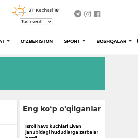
31°
Kechasi
18°
AT
O‘ZBEKISTON
SPORT
BOSHQALAR
Eng ko‘p o‘qilganlar
Isroil havo kuchlari Livan
janubidagi hududlarga zarbalar