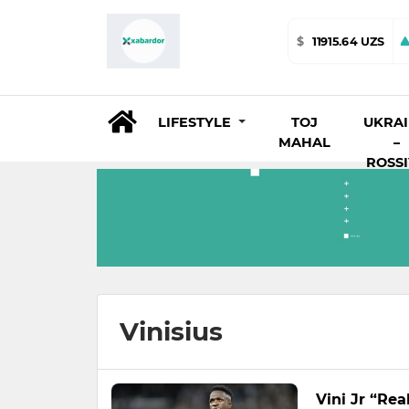
$
11915.64 UZS
LIFESTYLE
TOJ
UKRA
MAHAL
–
ROSS
Vinisius
Vini Jr “Rea