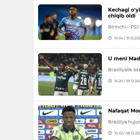
Kechagi o‘yi
chiqib oldi
Birinchi – PSJ 
10:04 / 31.12.20
U meni Madr
Braziliyalik i
16:20 / 29.12.20
Nafaqat Mod
Braziliya huju
10:22 / 08.12.20