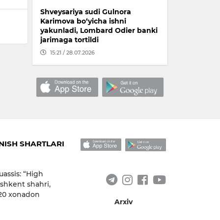
Shveysariya sudi Gulnora
Karimova bo‘yicha ishni
yakunladi, Lombard Odier banki
jarimaga tortildi
15:21 / 28.07.2026
ISH SHARTLARI
uassis: “High
shkent shahri,
 20 xonadon
Arxiv