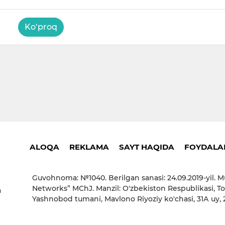
Ko‘proq
ALOQA
REKLAMA
SAYT HAQIDA
FOYDALAN
Guvohnoma: №1040. Berilgan sanasi: 24.09.2019-yil. M
Networks” MChJ. Manzil: O'zbekiston Respublikasi, To
a
Yashnobod tumani, Mavlono Riyoziy ko'chasi, 31А uy,