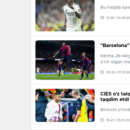
Bu haqda Spo
12:00 / 24.05.2
“Barselona”
Kecha, 26-okt
o‘rin olgan ma
09:33 / 27.10.2
CIES o‘z ta
taqdim etdi
Birinchi o‘ri
19:47 / 05.01.20