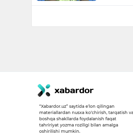
“Xabardor.uz” saytida eʼlon qilingan
materiallardan nusxa ko‘chirish, tarqatish v
boshqa shakllarda foydalanish faqat
tahririyat yozma roziligi bilan amalga
oshirilishi mumkin.