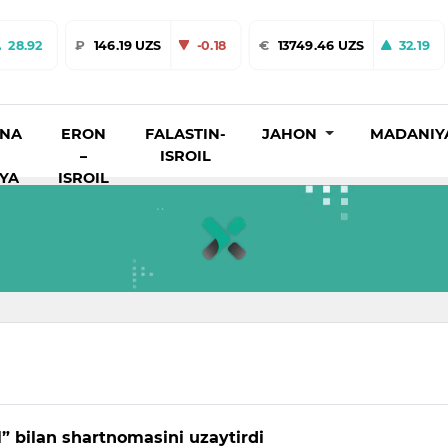
28.92
₽
146.19 UZS
-0.18
€
13749.46 UZS
32.19
INA
ERON
FALASTIN-
JAHON
MADANIY
–
ISROIL
IYA
ISROIL
l” bilan shartnomasini uzaytirdi