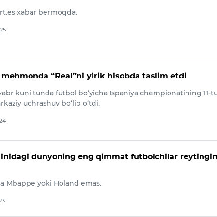
rt.es xabar bermoqda.
025
 mehmonda “Real”ni yirik hisobda taslim etdi
yabr kuni tunda futbol bo‘yicha Ispaniya chempionatining 11-t
rkaziy uchrashuv bo‘lib o‘tdi.
024
lqinidagi dunyoning eng qimmat futbolchilar reytingin
nda Mbappe yoki Holand emas.
23