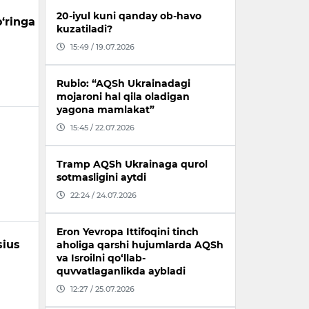
20-iyul kuni qanday ob-havo
o‘ringa
kuzatiladi?
15:49 / 19.07.2026
Rubio: “AQSh Ukrainadagi
mojaroni hal qila oladigan
yagona mamlakat”
15:45 / 22.07.2026
Tramp AQSh Ukrainaga qurol
sotmasligini aytdi
22:24 / 24.07.2026
Eron Yevropa Ittifoqini tinch
sius
aholiga qarshi hujumlarda AQSh
va Isroilni qo‘llab-
quvvatlaganlikda aybladi
12:27 / 25.07.2026