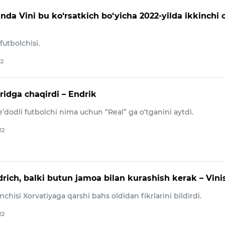
nda Vini bu ko‘rsatkich bo‘yicha 2022-yilda ikkinchi 
futbolchisi.
22
idga chaqirdi – Endrik
ste’dodli futbolchi nima uchun “Real” ga o‘tganini aytdi.
22
rich, balki butun jamoa bilan kurashish kerak – Vini
mchisi Xorvatiyaga qarshi bahs oldidan fikrlarini bildirdi.
22