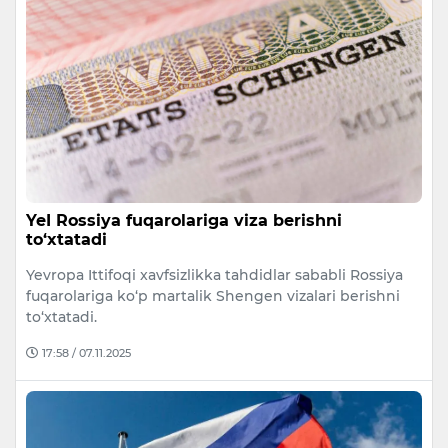
YeI Rossiya fuqarolariga viza berishni
to‘xtatadi
Yevropa Ittifoqi xavfsizlikka tahdidlar sababli Rossiya
fuqarolariga ko‘p martalik Shengen vizalari berishni
to‘xtatadi.
17:58 / 07.11.2025