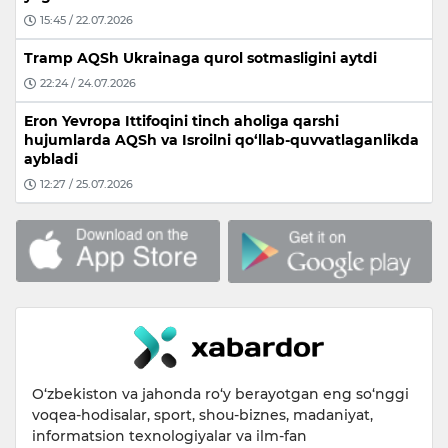
15:45 / 22.07.2026
Tramp AQSh Ukrainaga qurol sotmasligini aytdi
22:24 / 24.07.2026
Eron Yevropa Ittifoqini tinch aholiga qarshi
hujumlarda AQSh va Isroilni qo‘llab-quvvatlaganlikda
aybladi
12:27 / 25.07.2026
O‘zbekiston va jahonda ro‘y berayotgan eng so‘nggi
voqea-hodisalar, sport, shou-biznes, madaniyat,
informatsion texnologiyalar va ilm-fan