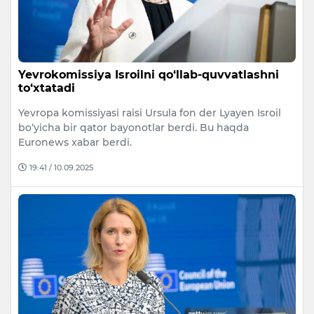
Yevrokomissiya Isroilni qo‘llab-quvvatlashni
to‘xtatadi
Yevropa komissiyasi raisi Ursula fon der Lyayen Isroil
bo‘yicha bir qator bayonotlar berdi. Bu haqda
Euronews xabar berdi.
19:41 / 10.09.2025