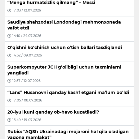
“Menga hurmatsizlik qilmang” – Messi
17:03 / 12.07.2026
Saudiya shahzodasi Londondagi mehmonxonada
vafot etdi
14:10 / 24.07.2026
O‘qishni ko‘chirish uchun o‘tish ballari tasdiqlandi
14:52 / 09.07.2026
Superkompyuter JCH g‘olibligi uchun taxminlarni
yangiladi
12:57 / 12.07.2026
“Lans” Husanovni qanday kashf etgani ma’lum bo‘ldi
17:05 / 08.07.2026
20-iyul kuni qanday ob-havo kuzatiladi?
15:49 / 19.07.2026
Rubio: “AQSh Ukrainadagi mojaroni hal qila oladigan
yagona mamlakat”