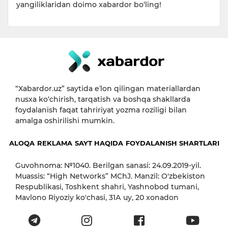
yangiliklaridan doimo xabardor bo‘ling!
“Xabardor.uz” saytida eʼlon qilingan materiallardan
nusxa ko‘chirish, tarqatish va boshqa shakllarda
foydalanish faqat tahririyat yozma roziligi bilan
amalga oshirilishi mumkin.
ALOQA
REKLAMA
SAYT HAQIDA
FOYDALANISH SHARTLARI
Guvohnoma: №1040. Berilgan sanasi: 24.09.2019-yil.
Muassis: “High Networks” MChJ. Manzil: O'zbekiston
Respublikasi, Toshkent shahri, Yashnobod tumani,
Mavlono Riyoziy ko'chasi, 31А uy, 20 xonadon