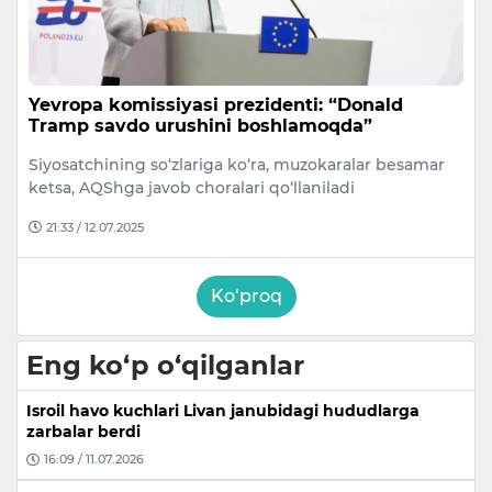
Yevropa komissiyasi prezidenti: “Donald
Tramp savdo urushini boshlamoqda”
Siyosatchining so‘zlariga ko‘ra, muzokaralar besamar
ketsa, AQShga javob choralari qo‘llaniladi
21:33 / 12.07.2025
Ko‘proq
Eng ko‘p o‘qilganlar
Isroil havo kuchlari Livan janubidagi hududlarga
zarbalar berdi
16:09 / 11.07.2026