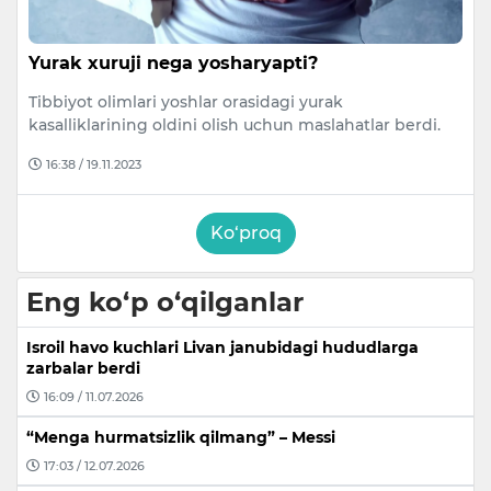
Yurak xuruji nega yosharyapti?
Tibbiyot olimlari yoshlar orasidagi yurak
kasalliklarining oldini olish uchun maslahatlar berdi.
16:38 / 19.11.2023
Ko‘proq
Eng ko‘p o‘qilganlar
Isroil havo kuchlari Livan janubidagi hududlarga
zarbalar berdi
16:09 / 11.07.2026
“Menga hurmatsizlik qilmang” – Messi
17:03 / 12.07.2026