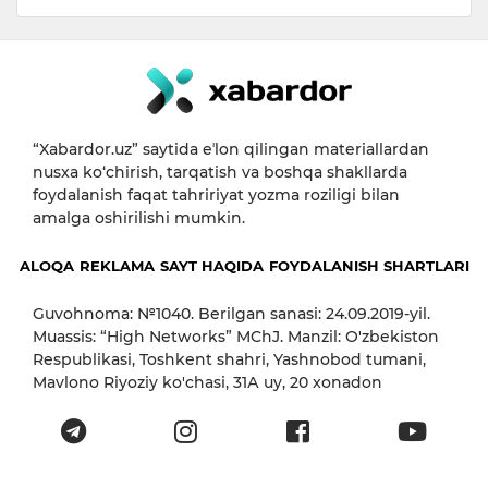
“Xabardor.uz” saytida eʼlon qilingan materiallardan
nusxa ko‘chirish, tarqatish va boshqa shakllarda
foydalanish faqat tahririyat yozma roziligi bilan
amalga oshirilishi mumkin.
ALOQA
REKLAMA
SAYT HAQIDA
FOYDALANISH SHARTLARI
Guvohnoma: №1040. Berilgan sanasi: 24.09.2019-yil.
Muassis: “High Networks” MChJ. Manzil: O'zbekiston
Respublikasi, Toshkent shahri, Yashnobod tumani,
Mavlono Riyoziy ko'chasi, 31А uy, 20 xonadon