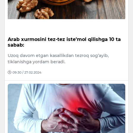
Arab xurmosini tez-tez iste’mol qilishga 10 ta
sabab:
Uzoq davom etgan kasallikdan tezroq sog‘ayib,
tiklanishga yordam beradi.
09:30 / 27.02.2024