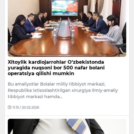
Xitoylik kardiojarrohlar O‘zbekistonda
yuragida nuqsoni bor 500 nafar bolani
operatsiya qilishi mumkin
Bu amaliyotlar Bolalar milliy tibbiyot markazi,
Respublika ixtisoslashtirilgan xirurgiya ilmiy-amaliy
tibbiyot markazi hamda…
11:15 / 20.02.2026