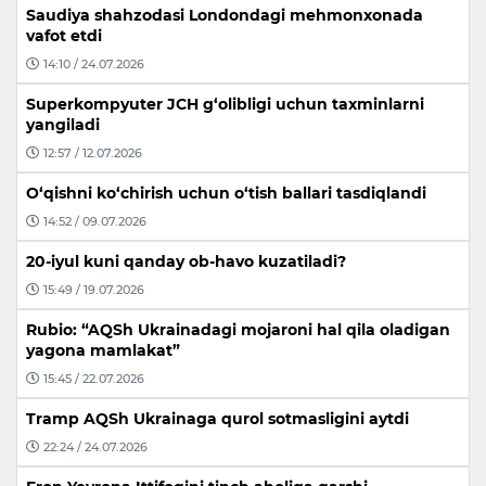
Saudiya shahzodasi Londondagi mehmonxonada
vafot etdi
14:10 / 24.07.2026
Superkompyuter JCH g‘olibligi uchun taxminlarni
yangiladi
12:57 / 12.07.2026
O‘qishni ko‘chirish uchun o‘tish ballari tasdiqlandi
14:52 / 09.07.2026
20-iyul kuni qanday ob-havo kuzatiladi?
15:49 / 19.07.2026
Rubio: “AQSh Ukrainadagi mojaroni hal qila oladigan
yagona mamlakat”
15:45 / 22.07.2026
Tramp AQSh Ukrainaga qurol sotmasligini aytdi
22:24 / 24.07.2026