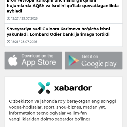
Eron Yevropa Ittifoqini tinch aholiga qarshi
hujumlarda AQSh va Isroilni qo‘llab-quvvatlaganlikda
aybladi
12:27 / 25.07.2026
Shveysariya sudi Gulnora Karimova bo‘yicha ishni
yakunladi, Lombard Odier banki jarimaga tortildi
15:21 / 28.07.2026
O‘zbekiston va jahonda ro‘y berayotgan eng so‘nggi
voqea-hodisalar, sport, shou-biznes, madaniyat,
informatsion texnologiyalar va ilm-fan
yangiliklaridan doimo xabardor bo‘ling!