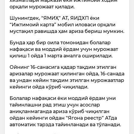
хизматлари маркази ёки ижтимоий ходим
орқали мурожаат қилади.
Шунингдек, “ЯМИҲ” АТ, ЯИДХП ёки
“Ижтимоий карта” мобил иловаси орқали
мустақил равишда ҳам ариза бериш мумкин.
Бунда ҳар бир оила томонидан болалар
нафақаси ва моддий ёрдам учун мурожаат
қилиш 1 ойда 1 марта амалга оширилади.
Ойнинг 16-санасига қадар тақдим этилган
аризалар мурожаат қилинган ойда, 16-санада
ва ундан кейин тақдим этилган мурожаатлар
кейинги ойда кўриб чиқилади.
Болалар нафақаси ёки моддий ёрдам уни
тайинлашни рад этиш учун асослар
аниқланмаганда ариза кўриб чиқилган
ойдан кейинги ойдан “Ягона реестр” АТда
автоматик тарзда тайинланади ва тўланади.