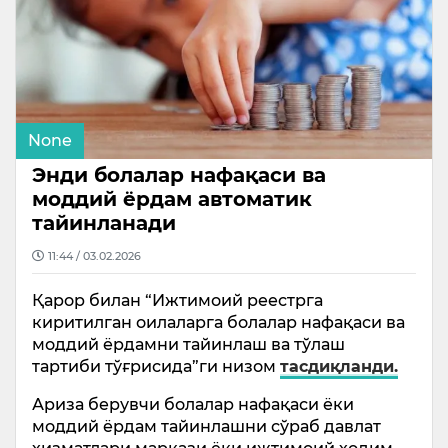
None
Энди болалар нафақаси ва
моддий ёрдам автоматик
тайинланади
11:44 / 03.02.2026
Қарор билан “Ижтимоий реестрга
киритилган оилаларга болалар нафақаси ва
моддий ёрдамни тайинлаш ва тўлаш
тартиби тўғрисида”ги низом
тасдиқланди.
Ариза берувчи болалар нафақаси ёки
моддий ёрдам тайинлашни сўраб давлат