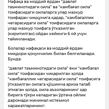
Нафақа ва моддий ёрдам “давлат
таъминотидаги оила” ва “камбағал оила”
тоифасидаги оилаларга улар мазкур
тоифадан чиққунига қадар, “камбағаллик
чегарасидаги оила” тоифасидаги оилаларга
улар мазкур тоифага ўтказилган
(киритилган) ойдан кейинги 6 ой учун
тайинланади.
Болалар нафақаси ва моддий ёрдам
миқдори қонунчилик билан белгиланади.
Бунда:
“давлат таъминотидаги оила” ёки “камбағал
оила” тоифасидан чиқарилган ҳолда
“камбағаллик чегарасидаги оила” тоифасига
ўтказилган оилага қўшимча ариза талаб
этмаган ҳолда, оила аъзоларининг ҳар
бирига тўғри келадиган ўртача ойлик
даромади минимал истеъмол
харажатларининг: