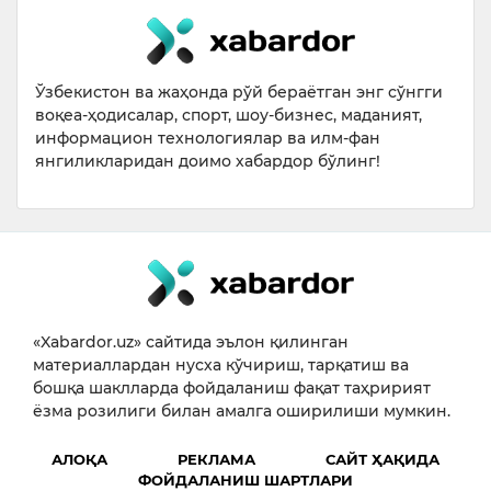
Ўзбекистон ва жаҳонда рўй бераётган энг сўнгги
воқеа-ҳодисалар, спорт, шоу-бизнес, маданият,
информацион технологиялар ва илм-фан
янгиликларидан доимо хабардор бўлинг!
«Xabardor.uz» сайтида эълон қилинган
материаллардан нусха кўчириш, тарқатиш ва
бошқа шаклларда фойдаланиш фақат таҳририят
ёзма розилиги билан амалга оширилиши мумкин.
АЛОҚА
РЕКЛАМА
САЙТ ҲАҚИДА
ФОЙДАЛАНИШ ШАРТЛАРИ