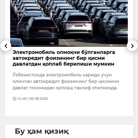
Электромобиль олмоқчи бўлганларга
Ф
автокредит фоизининг бир қисми
т
давлатдан қоплаб берилиши мумкин
Ф
Ўзбекистонда электромобиль хариди учун
б
олинган автокредит фоизининг бир қисмини
т
давлат томонидан қоплаш таклиф этилмоқда.
14:48 / 09.08.2026
Бу ҳам қизиқ