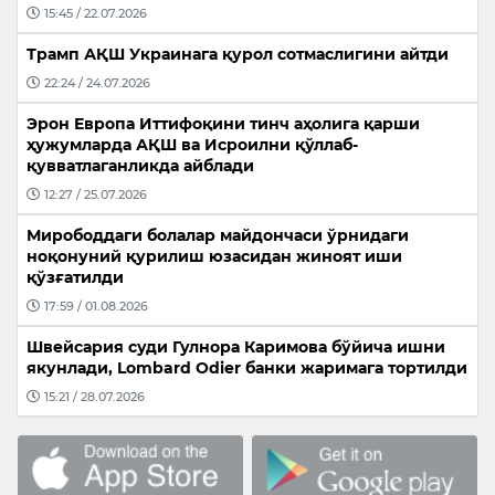
15:45 / 22.07.2026
Трамп АҚШ Украинага қурол сотмаслигини айтди
22:24 / 24.07.2026
Эрон Европа Иттифоқини тинч аҳолига қарши
ҳужумларда АҚШ ва Исроилни қўллаб-
қувватлаганликда айблади
12:27 / 25.07.2026
Мирободдаги болалар майдончаси ўрнидаги
ноқонуний қурилиш юзасидан жиноят иши
қўзғатилди
17:59 / 01.08.2026
Швейсария суди Гулнора Каримова бўйича ишни
якунлади, Lombard Odier банки жаримага тортилди
15:21 / 28.07.2026