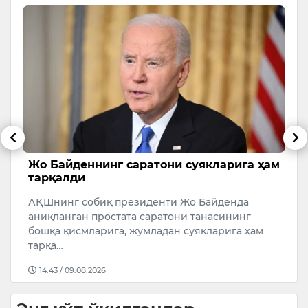
Жо Байденнинг саратони суякларига ҳам
А
тарқалди
э
н”
АҚШнинг собиқ президенти Жо Байденда
Ў
и
аниқланган простата саратони танасининг
А
бошқа қисмларига, жумладан суякларига ҳам
ж
тарқа…
14:43 / 09.08.2026