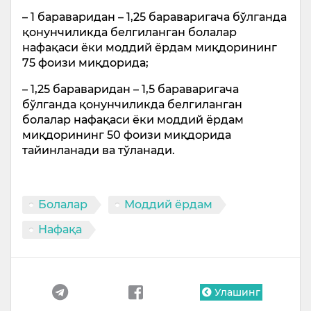
– 1 бараваридан – 1,25 бараваригача бўлганда
қонунчиликда белгиланган болалар
нафақаси ёки моддий ёрдам миқдорининг
75 фоизи миқдорида;
– 1,25 бараваридан – 1,5 бараваригача
бўлганда қонунчиликда белгиланган
болалар нафақаси ёки моддий ёрдам
миқдорининг 50 фоизи миқдорида
тайинланади ва тўланади.
Болалар
Моддий ёрдам
Нафақа
Улашинг