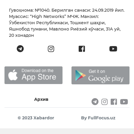
Гувоҳнома: №1040. Берилган санаси: 24.09.2019 йил.
Муассис: “High Networks” МЧЖ. Манзил:
Ўзбекистон Республикаси, Тошкент шаҳри,
Яшнобод тумани, Мавлоно Риёзий кўчаси, 31А уй,
20 хонадон
Архив
© 2023 Xabardor
By FullFocus.uz