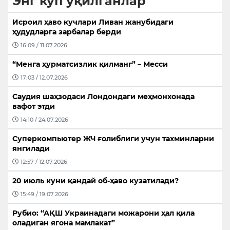
Энг кўп ўқилганлар
Исроил ҳаво кучлари Ливан жанубидаги
ҳудудларга зарбалар берди
16:09 / 11.07.2026
“Менга ҳурматсизлик қилманг” – Месси
17:03 / 12.07.2026
Саудия шаҳзодаси Лондондаги меҳмонхонада
вафот этди
14:10 / 24.07.2026
Суперкомпьютер ЖЧ ғолиблиги учун тахминларни
янгилади
12:57 / 12.07.2026
20 июль куни қандай об-ҳаво кузатилади?
15:49 / 19.07.2026
Рубио: “АҚШ Украинадаги можарони ҳал қила
оладиган ягона мамлакат”