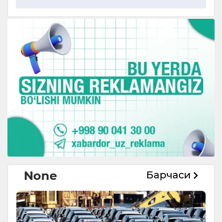
None
Барчаси