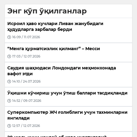
Энг кўп ўқилганлар
Исроил ҳаво кучлари Ливан жанубидаги
ҳудудларга зарбалар берди
16:09 / 11.07.2026
“Менга ҳурматсизлик қилманг” – Месси
17:03 / 12.07.2026
Саудия шаҳзодаси Лондондаги меҳмонхонада
вафот этди
14:10 / 24.07.2026
Ўқишни кўчириш учун ўтиш баллари тасдиқланди
14:52 / 09.07.2026
Суперкомпьютер ЖЧ ғолиблиги учун тахминларни
янгилади
12:57 / 12.07.2026