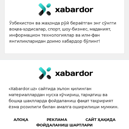
Ўзбекистон ва жаҳонда рўй бераётган энг сўнгги
воқеа-ҳодисалар, спорт, шоу-бизнес, маданият,
информацион технологиялар ва илм-фан
янгиликларидан доимо хабардор бўлинг!
«Xabardor.uz» сайтида эълон қилинган
материаллардан нусха кўчириш, тарқатиш ва
бошқа шаклларда фойдаланиш фақат таҳририят
ёзма розилиги билан амалга оширилиши мумкин.
АЛОҚА
РЕКЛАМА
САЙТ ҲАҚИДА
ФОЙДАЛАНИШ ШАРТЛАРИ