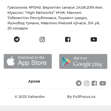
Гувоҳнома: №1040. Берилган санаси: 24.09.2019 йил.
Муассис: “High Networks” МЧЖ. Манзил:
Ўзбекистон Республикаси, Тошкент шаҳри,
Яшнобод тумани, Мавлоно Риёзий кўчаси, 31А уй,
20 хонадон
Архив
© 2023 Xabardor
By FullFocus.uz