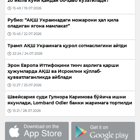
20 июль куни қандай об-ҳаво кузатилади?
15:49 / 19.07.2026
Рубио: “АҚШ Украинадаги можарони ҳал қила
оладиган ягона мамлакат”
15:45 / 22.07.2026
Трамп АҚШ Украинага қурол сотмаслигини айтди
22:24 / 24.07.2026
Эрон Европа Иттифоқини тинч аҳолига қарши
ҳужумларда АҚШ ва Исроилни қўллаб-
қувватлаганликда айблади
12:27 / 25.07.2026
Швейсария суди Гулнора Каримова бўйича ишни
якунлади, Lombard Odier банки жаримага тортилди
15:21 / 28.07.2026