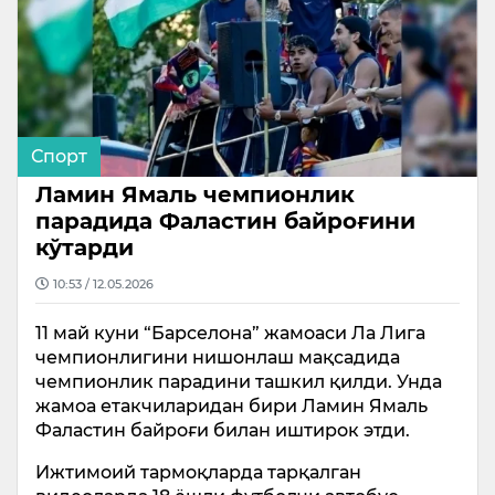
Спорт
Ламин Ямаль чемпионлик
парадида Фаластин байроғини
кўтарди
10:53 / 12.05.2026
11 май куни “Барселона” жамоаси Ла Лига
чемпионлигини нишонлаш мақсадида
чемпионлик парадини ташкил қилди. Унда
жамоа етакчиларидан бири Ламин Ямаль
Фаластин байроғи билан иштирок этди.
Ижтимоий тармоқларда тарқалган