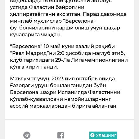
видеоларда 18 ёшли футболчи автобус
устида Фаластин байроғини
ҳилпиратаётгани акс этган. Парад давомида
минглаб мухлислар “Барселона”
футболчиларини қарши олиш учун шаҳар
кўчаларига чиққан.
“Барселона” 10 май куни азалий рақиби
“Реал Мадрид”ни 2:0 ҳисобида мағлуб этиб,
клуб тарихидаги 29-Ла Лига чемпионлигини
қўлга киритганди.
Маълумот учун, 2023 йил октябрь ойида
Ғазодаги уруш бошланганидан буён
Барселона шаҳри Испанияда Фаластинни
қўллаб-қувватловчи намойишларнинг
асосий марказларидан бирига айланган.
Улашинг