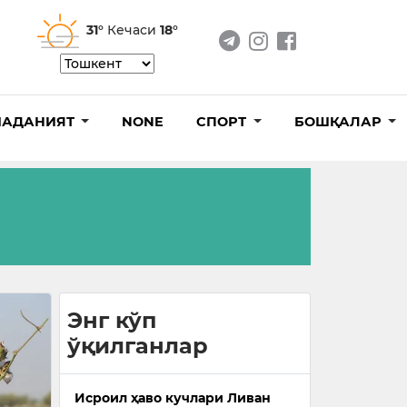
31°
Кечаси
18°
АДАНИЯТ
NONE
СПОРТ
БОШҚАЛАР
Энг кўп
ўқилганлар
Исроил ҳаво кучлари Ливан