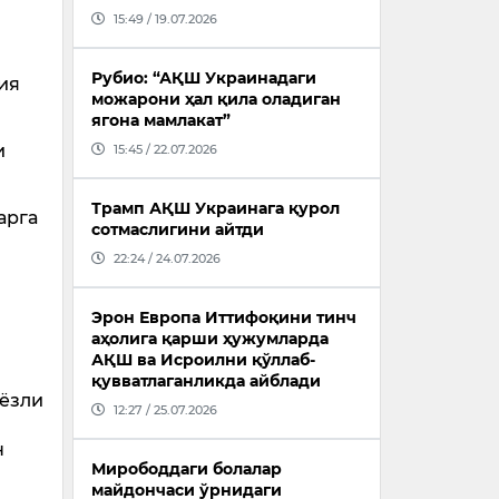
15:49 / 19.07.2026
Рубио: “АҚШ Украинадаги
ия
можарони ҳал қила оладиган
ягона мамлакат”
и
15:45 / 22.07.2026
Трамп АҚШ Украинага қурол
арга
сотмаслигини айтди
22:24 / 24.07.2026
Эрон Европа Иттифоқини тинч
аҳолига қарши ҳужумларда
АҚШ ва Исроилни қўллаб-
қувватлаганликда айблади
иёзли
12:27 / 25.07.2026
н
Мирободдаги болалар
майдончаси ўрнидаги