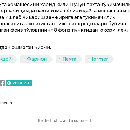
ахта хомашёсини харид қилиш учун пахта-тўқимачил
терлари ҳамда пахта хомашёсини қайта ишлаш ва ип
ва ишлаб чиқариш занжирига эга тўқимачилик
оналарига ажратилган тижорат кредитлари бўйича
нган фоиз тўловининг 8 фоиз пунктидан юқори, леки
з
тдан ошмаган қисми.
уғдой
Фармон
Пахта
fermer
Улашинг