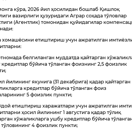
онга кўра, 2026 йил ҳосилидан бошлаб Қишлоқ
лиги вазирлиги ҳузуридаги Аграр соҳада тўловлар
тлиги (Агентлик) томонидан қуйидагилар компенсац
нади:
а хомашёсини етиштириш учун ажратилган имтиёзл
итларни:
артномада белгиланган муддатда қайтарган хўжаликл
 кредитлар бўйича тўланган фоизнинг 2,5 фоизлик
ти;
осил йилининг якунига (31 декабрига) қадар қайтарган
ликларга кредитлар бўйича тўланган фоиз
вларининг 5 фоизлик пункти;
уғдой етиштириш харажатлари учун ажратилган имт
итларни ҳосил йилининг 1 августига қадар тўлиқ
арган хўжаликларга ушбу кредитлар бўйича тўланга
 тўловининг 4 фоизлик пункти;