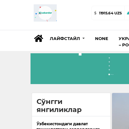
$
11915.64 UZS
ЛАЙФСТАЙЛ
NONE
УКР
– Р
Сўнгги
янгиликлар
Ўзбекистондаги давлат