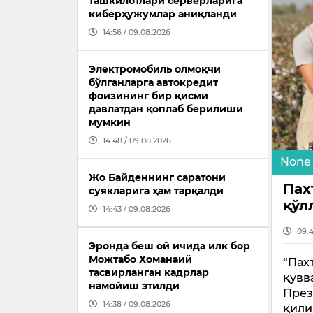
ташкилотлари серверларига
киберҳужумлар аниқланди
14:56 / 09.08.2026
Электромобиль олмоқчи
бўлганларга автокредит
фоизининг бир қисми
давлатдан қоплаб берилиши
мумкин
14:48 / 09.08.2026
None
Жо Байденнинг саратони
Пах
суякларига ҳам тарқалди
қўл
14:43 / 09.08.2026
09:4
Эронда беш ой ичида илк бор
Можтабо Хоманаий
“Пах
тасвирланган кадрлар
қувв
намойиш этилди
През
14:38 / 09.08.2026
қили