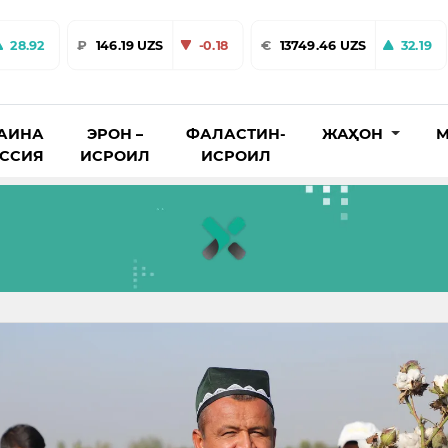
28.92
₽
146.19 UZS
-0.18
€
13749.46 UZS
32.19
АИНА
ЭРОН –
ФАЛАСТИН-
ЖАҲОН
М
ОССИЯ
ИСРОИЛ
ИСРОИЛ