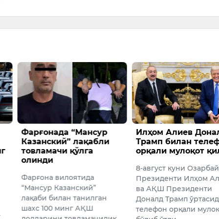
да “Мансур
Илҳом Алиев Доналд
Наман
й” лақабли
Трамп билан телефон
милли
и қўлга
орқали мулоқот қилди
ҳужжа
сақлаг
8-август куни Озарбайжон
ушлан
илоятида
Президенти Илҳом Алиев
Наманг
азанский”
ва АҚШ Президенти
умумий 
лан танилган
Доналд Трамп ўртасида
миллион
минг АҚШ
телефон орқали мулоқот
сифати
 товламачилик