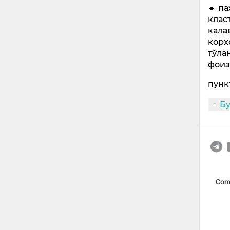
🔹 п
клас
кала
корх
тўла
фои
пунк
Б