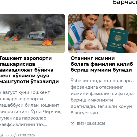
Барча
аэропорти
Отанинг исмини
Таниқл
сида
болага фамилия қилиб
Абдум
кат бўйича
бериш мумкин бўлади
Убайд
амли ўқув
этди
Ўзбекистонда ота-оналарга
ти ўтказилди
7 авгус
фарзандига отасининг
уни Тошкент
хизмат 
исмини фамилия сифатида
эропорти
мурабб
бериш имконияти
 билан Тошкент
санъат
яратилади. Тегишли қонун
нг Ўрта Чирчиқ
номзоди
8 август кун…
парвозлар
таниқли
15:31 / 08.08.2026
гини таъ…
09:26 /
08.2026