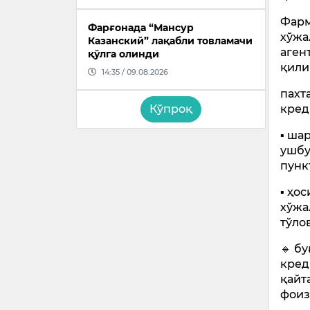
Фарм
Фарғонада “Мансур
хўжа
Казанский” лақабли товламачи
аген
қўлга олинди
қили
14:35 / 09.08.2026
пахт
Кўпроқ
кред
▪️ ш
ушбу
пунк
▪️ ҳ
хўжа
тўло
🔹 б
кред
қайт
фоиз