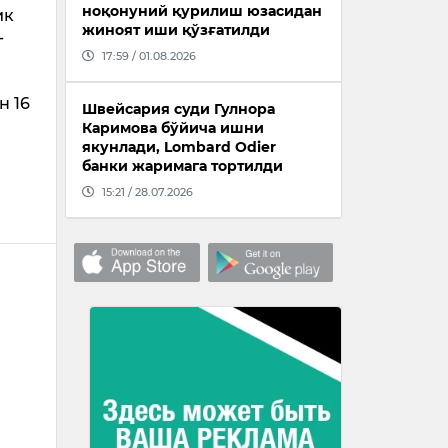
ноқонуний қурилиш юзасидан
ик
жиноят иши қўзғатилди
-
17:59 / 01.08.2026
н 16
Швейсария суди Гулнора
Каримова бўйича ишни
якунлади, Lombard Odier
банки жаримага тортилди
15:21 / 28.07.2026