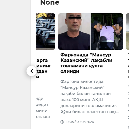
None
биль
Фарғонада “Мансур
Тошкент 
лганларга
Казанский” лақабли
ташқари
 фоизининг
товламачи қўлга
авиаҳало
давлатдан
олинди
кенг кўл
рилиши
машғуло
Фарғона вилоятида
7 август к
“Мансур Казанский”
а
халқаро а
лақаби билан танилган
ль хариди
ташаббуси
шахс 100 минг АҚШ
 автокредит
вилоятини
долларини товламачилик
ир қисмини
туманида 
йўли билан олаётган вақт…
нидан қоплаш
хавфсизли
14:35 / 09.08.2026
оқда.
16:58 / 08.