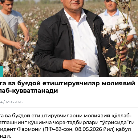
та ва буғдой етиштирувчилар молиявий
лаб-қувватланади
4 / 12.05.2026
та ва буғдой етиштирувчиларни молиявий қўллаб-
атлашнинг қўшимча чора-тадбирлари тўғрисида”ги
идент Фармони (ПФ–82-сон, 08.05.2026 йил) қабул
нди.