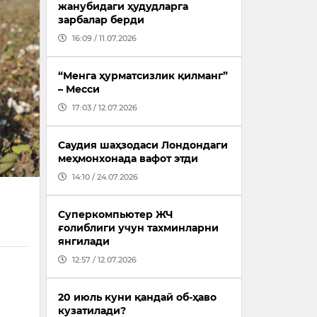
жанубидаги ҳудудларга
зарбалар берди
16:09 / 11.07.2026
“Менга ҳурматсизлик қилманг”
– Месси
17:03 / 12.07.2026
Саудия шаҳзодаси Лондондаги
меҳмонхонада вафот этди
14:10 / 24.07.2026
Суперкомпьютер ЖЧ
ғолиблиги учун тахминларни
янгилади
12:57 / 12.07.2026
20 июль куни қандай об-ҳаво
кузатилади?