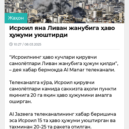
Жаҳон
Исроил яна Ливан жанубига ҳаво
ҳужуми уюштирди
10:27 / 08.03.2025
“Исроилнинг ҳаво кучлари қирувчи
самолётлари Ливан жанубига ҳужум қилди”,
– дея хабар бермоқда Al Manar телеканали.
Телеканалга кўра, Исроил қирувчи
самолётлари камида саккизта аҳоли пункти
яқинига 20 га яқин ҳаво ҳужумини амалга
оширган.
Al Jazeera телеканалининг хабар беришича
эса Исроил 15 та ҳаво ҳужуми уюштирган ва
тахминан 20-25 та ракета отилган.