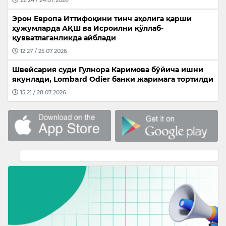
Эрон Европа Иттифоқини тинч аҳолига қарши
ҳужумларда АҚШ ва Исроилни қўллаб-
қувватлаганликда айблади
12:27 / 25.07.2026
Швейсария суди Гулнора Каримова бўйича ишни
якунлади, Lombard Odier банки жаримага тортилди
15:21 / 28.07.2026