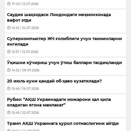
17:03 / 12.07.2026
Саудия шаҳзодаси Лондондаги меҳмонхонада
вафот этди
14:10 / 24.07.2026
Суперкомпьютер ЖЧ ғолиблиги учун тахминларни
янгилади
12:57 / 12.07.2026
Ўқишни кўчириш учун ўтиш баллари тасдиқланди
14:52 / 09.07.2026
20 июль куни қандай об-ҳаво кузатилади?
15:49 / 19.07.2026
Рубио: “АҚШ Украинадаги можарони ҳал қила
оладиган ягона мамлакат”
15:45 / 22.07.2026
Трамп АҚШ Украинага қурол сотмаслигини айтди
22:24 / 24.07.2026