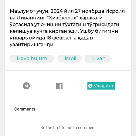
Маълумот учун, 2024 йил 27 ноябрда Исроил
ва Ливаннинг “Ҳизбуллоҳ” ҳаракати
ўртасида ўт очишни тўхтатиш тўғрисидаги
келишув кучга кирган эди. Ушбу битимни
январь ойида 18 февралга қадар
узайтиришганди.
Havo hujumi
Isroil
Livan
Улашинг