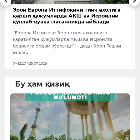
и
Эрон Европа Иттифоқини тинч аҳолига
Т
қарши ҳужумларда АҚШ ва Исроилни
с
қўллаб-қувватлаганликда айблади
А
“Европа Иттифоқи Эрон тинч аҳолисига
У
қаратилган ҳужумларда АҚШ ва Исроилга
бевосита ёрдам кўрсатди”, – деди Эрон Ташқи
ишлар…
12:27 / 25.07.2026
Бу ҳам қизиқ