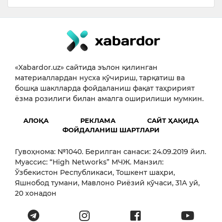
«Xabardor.uz» сайтида эълон қилинган
материаллардан нусха кўчириш, тарқатиш ва
бошқа шаклларда фойдаланиш фақат таҳририят
ёзма розилиги билан амалга оширилиши мумкин.
АЛОҚА
РЕКЛАМА
САЙТ ҲАҚИДА
ФОЙДАЛАНИШ ШАРТЛАРИ
Гувоҳнома: №1040. Берилган санаси: 24.09.2019 йил.
Муассис: “High Networks” МЧЖ. Манзил:
Ўзбекистон Республикаси, Тошкент шаҳри,
Яшнобод тумани, Мавлоно Риёзий кўчаси, 31А уй,
20 хонадон