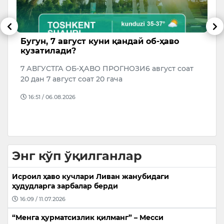
Бугун, 7 август куни қандай об-ҳаво
Ў
кузатилади?
т
б
7 АВГУСТГА ОБ-ҲАВО ПРОГНОЗИ6 август соат
Қ
20 дан 7 август соат 20 гача
к
т
16:51 / 06.08.2026
р
Энг кўп ўқилганлар
Исроил ҳаво кучлари Ливан жанубидаги
ҳудудларга зарбалар берди
16:09 / 11.07.2026
“Менга ҳурматсизлик қилманг” – Месси