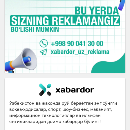
Ўзбекистон ва жаҳонда рўй бераётган энг сўнгги
воқеа-ҳодисалар, спорт, шоу-бизнес, маданият,
информацион технологиялар ва илм-фан
янгиликларидан доимо хабардор бўлинг!