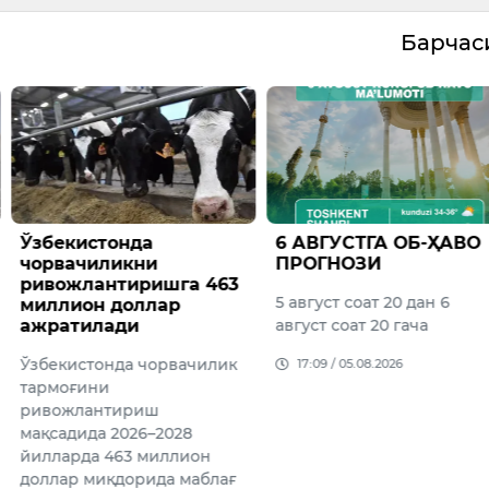
Барча
онда
6 АВГУСТГА ОБ-ҲАВО
Вазир
ликни
ПРОГНОЗИ
ҳузур
нтиришга 463
агентл
5 август соат 20 дан 6
 доллар
сўмдан
ади
август соат 20 гача
торож
этилди
нда чорвачилик
17:09 / 05.08.2026
и
16:02 /
тириш
 2026–2028
463 миллион
қдорида маблағ