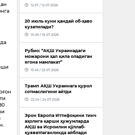
дан
12:57 / 12.07.2026
онга
20 июль куни қандай об-ҳаво
кузатилади?
15:49 / 19.07.2026
бда
Рубио: “АҚШ Украинадаги
можарони ҳал қила оладиган
ягона мамлакат”
 иши
15:45 / 22.07.2026
Трамп АҚШ Украинага қурол
рғон
сотмаслигини айтди
ти
22:24 / 24.07.2026
80
ри
Эрон Европа Иттифоқини тинч
и
аҳолига қарши ҳужумларда
н.
АҚШ ва Исроилни қўллаб-
қувватлаганликда айблади