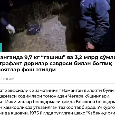
анганда 9,7 кг “гашиш” ва 3,2 млрд сўмл
трафакт дорилар савдоси билан боғлиқ
оятлар фош этилди
1 / 10.11.2025
ат хавфсизлик хизматининг Наманган вилояти бўйи
армаси ходимлари томонидан Чегара қўшинлари,
ят Ички ишлар бошқармаси ҳамда Божхона бошқар
н ҳамкорликда ўтказилган тезкор тадбирда, Учқўрғ
нида яшовчи, 1975 йилда туғилган шахс “ўзбек-қирғи