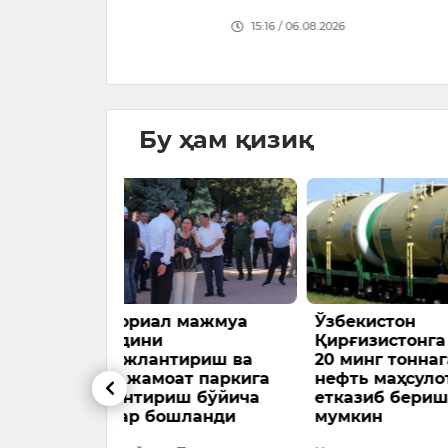
йўналтир
15:16 / 06.08.2026
09:19 / 06.
Бу ҳам қизиқ
мажмуа
Ўзбекистон
Бибисора
Қирғизистонга ойига
Самарқа
ириш ва
20 минг тоннага яқин
Бутунжа
т паркига
нефть маҳсулоти
олимпиа
ш бўйича
етказиб бериши
иштирок
ланди
мумкин
Қозоғисто