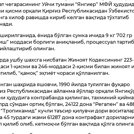
ат чегарасининг Уйчи тумани “Янгиер” МФЙ ҳудуди
чи қисми орқали Қирғиз Республикасидан Ўзбекист
нга хилоф равишда кириб келган вақтида тўхтатиб
нади.
кширилганида, ёнида бўлган сумка ичида 9 кг 702 гр
иш” моддаси борлиги аниқланиб, процессуал тарти
ийлаштириб олинган.
рда ушбу шахсга нисбатан Жиноят Кодексининг 223-
аси 1-қисми ва 246-моддаси 2-қисми билан жиноят
атилиб, “қамоқ” эҳтиёт чораси қўлланилган.
нган шаҳрида яшовчи, 1990 йилда туғилган фуқаро
из Республикасидан айланма йўллар орқали Янгиқў
ни ҳудудига контрабанда қилинган, тахминий қийма
млрд сўмдан ортиқ бўлган, 24122 дона “Регапен” ва 48
 “Тропикамид” кучли таъсир қилувчи дори воситала
а 45 турдаги жами 61287 дона контрафакт дориларн
л қилиб олиб, кетмоқчи бўлган вақтида қўлга олинга