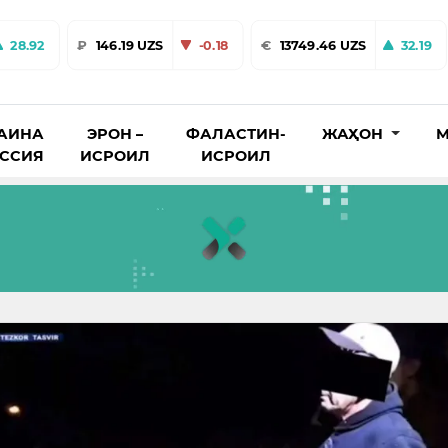
28.92
₽
146.19 UZS
-0.18
€
13749.46 UZS
32.19
АИНА
ЭРОН –
ФАЛАСТИН-
ЖАҲОН
М
ОССИЯ
ИСРОИЛ
ИСРОИЛ