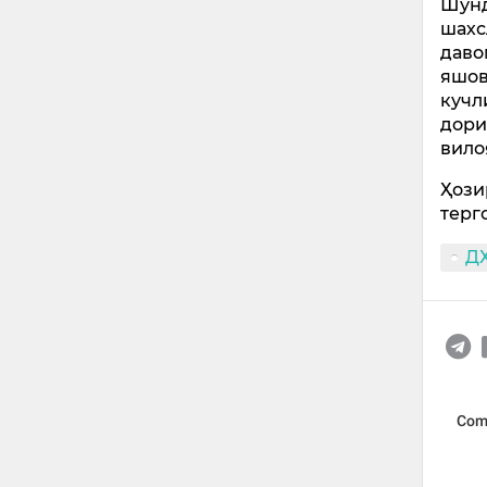
Шунд
шахс
даво
яшов
кучл
дори
вило
Ҳози
терг
Д