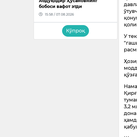
Абдуқодир Ҳусановнинг
давл
бобоси вафот этди
ўтув
15:58 / 07.08.2026
қону
қоли
Кўпроқ
У те
“гаш
расм
Ҳози
модд
қўзғ
Нама
Қирғ
тума
3,2 
дона
ҳамд
қабу