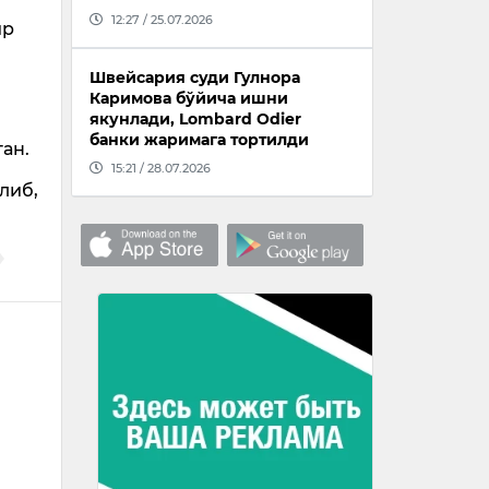
12:27 / 25.07.2026
ир
Швейсария суди Гулнора
Каримова бўйича ишни
якунлади, Lombard Odier
банки жаримага тортилди
ан.
15:21 / 28.07.2026
либ,