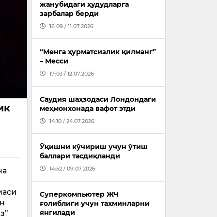
жанубидаги ҳудудларга
зарбалар берди
16:09 / 11.07.2026
“Менга ҳурматсизлик қилманг”
– Месси
17:03 / 12.07.2026
Саудия шаҳзодаси Лондондаги
ик
меҳмонхонада вафот этди
14:10 / 24.07.2026
Ўқишни кўчириш учун ўтиш
баллари тасдиқланди
14:52 / 09.07.2026
ча
маси
Суперкомпьютер ЖЧ
он
ғолиблиги учун тахминларни
янгилади
з”