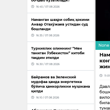
об-ҳаво кузатилади?
16:45 / 07.08.2026
Наманган шаҳри собиқ ҳокими
Анвар Отахўжаев устидан суд
бошланди
16:35 / 07.08.2026
None
Туркиялик олимнинг “Мен
таниган Ўзбекистон” китоби
Нам
тақдим этилди
кон
16:30 / 07.08.2026
жин
11:0
Байрамов ва Зеленский
мудофаа ҳамда энергетика
Давл
бўйича ҳамкорликни муҳокама
қилди
бошқ
вило
16:10 / 07.08.2026
била
тума