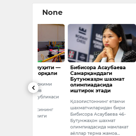
None
р муҳити —
Бибисора Асаубаева
Ўзбекист
ар орқали
Самарқанддаги
чорвачи
Бутунжаҳон шахмат
ривожла
ар ҳокими
олимпиадасида
миллион
заков
иштирок этади
ажратил
Республикаси
Қозоғистоннинг етакчи
Ўзбекисто
шахматчиларидан бири
тармоғин
циясининг
Бибисора Асаубаева 46-
ривожлан
сизлиги
Бутунжаҳон шахмат
мақсадида
олимпиадасида мамлакат
йилларда 
026
аёллар терма жамоа…
доллар ми