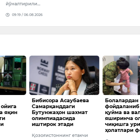
или…
08.2026
 Асаубаева
Болалардан
Тошке
нддаги
фойдаланиб олтин
кварт
ҳон шахмат
қуйма ва валютани
қимма
дасида
яширинча олиб
ҳовлил
 этади
чиқишга уриниш
пасай
ҳолатлари фош этилди
ннинг етакчи
Ўзбекис