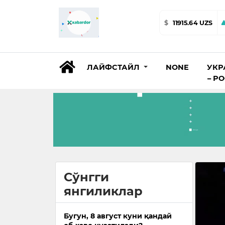
$
11915.64 UZS
ЛАЙФСТАЙЛ
NONE
УКР
– Р
Сўнгги
янгиликлар
Бугун, 8 август куни қандай