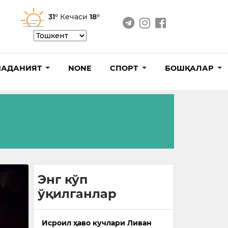
31°
Кечаси
18°
АДАНИЯТ
NONE
СПОРТ
БОШҚАЛАР
Энг кўп
ўқилганлар
Исроил ҳаво кучлари Ливан