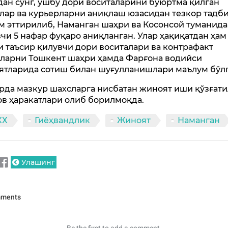
ан сўнг, ушбу дори воситаларини буюртма қилган
лар ва курьерларни аниқлаш юзасидан тезкор тадб
м эттирилиб, Наманган шаҳри ва Косонсой туманида
чи 5 нафар фуқаро аниқланган. Улар ҳақиқатдан ҳам
и таъсир қилувчи дори воситалари ва контрафакт
ларни Тошкент шаҳри ҳамда Фарғона водийси
ятларида сотиш билан шуғулланишлари маълум бўлг
рда мазкур шахсларга нисбатан жиноят иши қўзғати
ов ҳаракатлари олиб борилмоқда.
ХХ
Гиёҳвандлик
Жиноят
Наманган
Улашинг