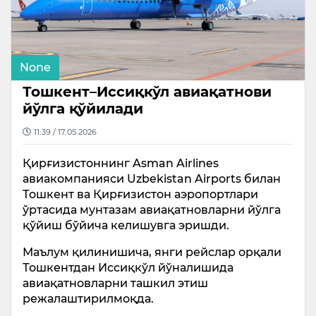
None
Тошкент–Иссиқкўл авиақатнови
йўлга қўйилади
11:39 / 17.05.2026
Қирғизистоннинг Asman Airlines
авиакомпанияси Uzbekistan Airports билан
Тошкент ва Қирғизистон аэропортлари
ўртасида мунтазам авиақатновларни йўлга
қўйиш бўйича келишувга эришди.
Маълум қилинишича, янги рейслар орқали
Тошкентдан Иссиқкўл йўналишида
авиақатновларни ташкил этиш
режалаштирилмоқда.