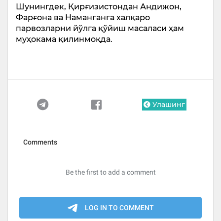
Шунингдек, Қирғизистондан Андижон,
Фарғона ва Наманганга халқаро
парвозларни йўлга қўйиш масаласи ҳам
муҳокама қилинмоқда.
Улашинг