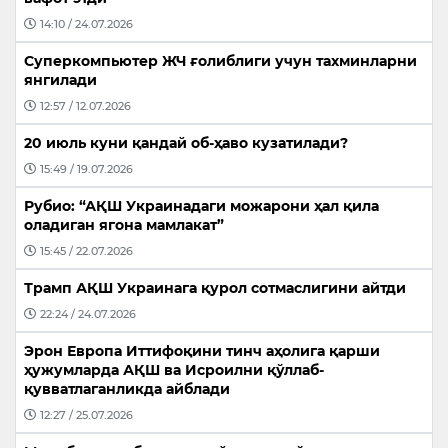
14:10 / 24.07.2026
Суперкомпьютер ЖЧ ғолиблиги учун тахминларни
янгилади
12:57 / 12.07.2026
20 июль куни қандай об-ҳаво кузатилади?
15:49 / 19.07.2026
Рубио: “АҚШ Украинадаги можарони ҳал қила
оладиган ягона мамлакат”
15:45 / 22.07.2026
Трамп АҚШ Украинага қурол сотмаслигини айтди
22:24 / 24.07.2026
Эрон Европа Иттифоқини тинч аҳолига қарши
ҳужумларда АҚШ ва Исроилни қўллаб-
қувватлаганликда айблади
12:27 / 25.07.2026