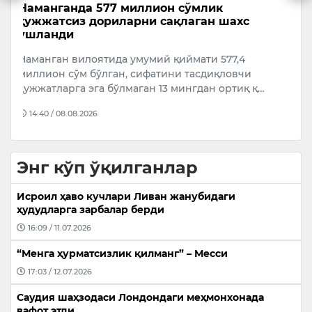
Беҳруз Каримов Швейсариянинг
А
“Лугано” клубига ўтди
с
Ўзбекистон миллий терма жамоаси ва “Сурхон”
А
клуби ҳимоячиси Беҳруз Каримов фаолиятини
қ
Швейсариянинг “Лугано” клубида давом э…
“
…
…
14:36 / 08.08.2026
Энг кўп ўқилганлар
Исроил ҳаво кучлари Ливан жанубидаги
ҳудудларга зарбалар берди
16:09 / 11.07.2026
“Менга ҳурматсизлик қилманг” – Месси
17:03 / 12.07.2026
Саудия шаҳзодаси Лондондаги меҳмонхонада
вафот этди