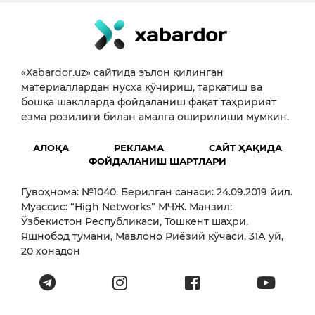
«Xabardor.uz» сайтида эълон қилинган
материаллардан нусха кўчириш, тарқатиш ва
бошқа шаклларда фойдаланиш фақат таҳририят
ёзма розилиги билан амалга оширилиши мумкин.
АЛОҚА
РЕКЛАМА
САЙТ ҲАҚИДА
ФОЙДАЛАНИШ ШАРТЛАРИ
Гувоҳнома: №1040. Берилган санаси: 24.09.2019 йил.
Муассис: “High Networks” МЧЖ. Манзил:
Ўзбекистон Республикаси, Тошкент шаҳри,
Яшнобод тумани, Мавлоно Риёзий кўчаси, 31А уй,
20 хонадон