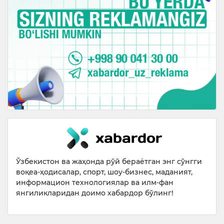
Ўзбекистон ва жаҳонда рўй бераётган энг сўнгги
воқеа-ҳодисалар, спорт, шоу-бизнес, маданият,
информацион технологиялар ва илм-фан
янгиликларидан доимо хабардор бўлинг!