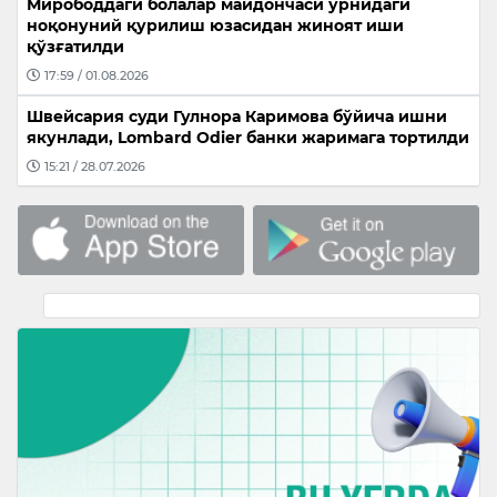
Мирободдаги болалар майдончаси ўрнидаги
ноқонуний қурилиш юзасидан жиноят иши
қўзғатилди
17:59 / 01.08.2026
Швейсария суди Гулнора Каримова бўйича ишни
якунлади, Lombard Odier банки жаримага тортилди
15:21 / 28.07.2026