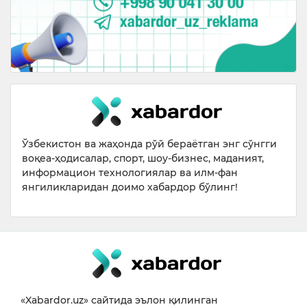
Ўзбекистон ва жаҳонда рўй бераётган энг сўнгги
воқеа-ҳодисалар, спорт, шоу-бизнес, маданият,
информацион технологиялар ва илм-фан
янгиликларидан доимо хабардор бўлинг!
«Xabardor.uz» сайтида эълон қилинган