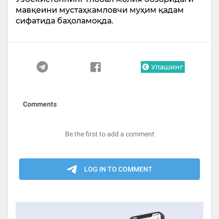
мавқеини мустаҳкамловчи муҳим қадам
сифатида баҳоламоқда.
Улашинг