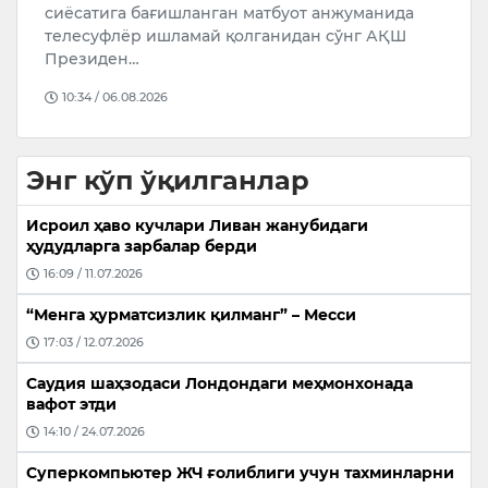
У
сиёсатига бағишланган матбуот анжуманида
К
телесуфлёр ишламай қолганидан сўнг АҚШ
Ж
Президен…
Б
10:34 / 06.08.2026
Энг кўп ўқилганлар
Исроил ҳаво кучлари Ливан жанубидаги
ҳудудларга зарбалар берди
16:09 / 11.07.2026
“Менга ҳурматсизлик қилманг” – Месси
17:03 / 12.07.2026
Саудия шаҳзодаси Лондондаги меҳмонхонада
вафот этди
14:10 / 24.07.2026
Суперкомпьютер ЖЧ ғолиблиги учун тахминларни