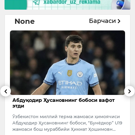
None
Барчаси
Абдуқодир Ҳусановнинг бобоси вафот
Қ
этди
о
Ўзбекистон миллий терма жамоаси ҳимоячиси
Т
Абдуқодир Ҳусановнинг бобоси, “Бунёдкор” U19
Ў
n
жамоаси бош мураббийи Ҳикмат Ҳошимовн…
А