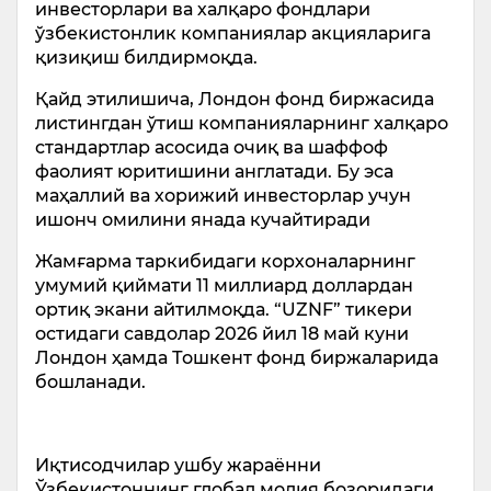
инвесторлари ва халқаро фондлари
ўзбекистонлик компаниялар акцияларига
қизиқиш билдирмоқда.
Қайд этилишича, Лондон фонд биржасида
листингдан ўтиш компанияларнинг халқаро
стандартлар асосида очиқ ва шаффоф
фаолият юритишини англатади. Бу эса
маҳаллий ва хорижий инвесторлар учун
ишонч омилини янада кучайтиради
Жамғарма таркибидаги корхоналарнинг
умумий қиймати 11 миллиард доллардан
ортиқ экани айтилмоқда. “UZNF” тикери
остидаги савдолар 2026 йил 18 май куни
Лондон ҳамда Тошкент фонд биржаларида
бошланади.
Иқтисодчилар ушбу жараённи
Ўзбекистоннинг глобал молия бозоридаги