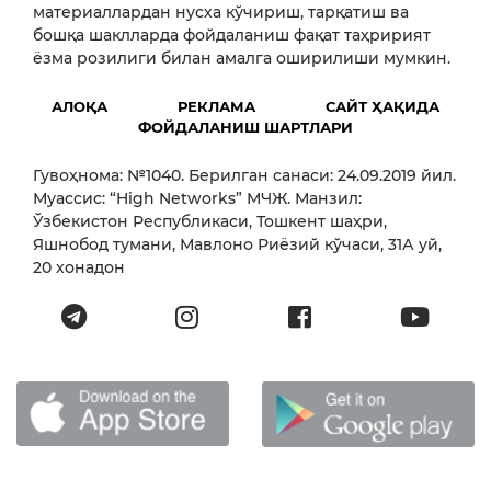
материаллардан нусха кўчириш, тарқатиш ва
бошқа шаклларда фойдаланиш фақат таҳририят
ёзма розилиги билан амалга оширилиши мумкин.
АЛОҚА
РЕКЛАМА
САЙТ ҲАҚИДА
ФОЙДАЛАНИШ ШАРТЛАРИ
Гувоҳнома: №1040. Берилган санаси: 24.09.2019 йил.
Муассис: “High Networks” МЧЖ. Манзил:
Ўзбекистон Республикаси, Тошкент шаҳри,
Яшнобод тумани, Мавлоно Риёзий кўчаси, 31А уй,
20 хонадон