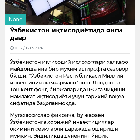
None
Ўзбекистон иқтисодиётида янги
давр
10:12 / 16.05.2026
Ўзбекистон иқтисодий ислоҳотлари халқаро
майдонда яна бир муҳим эътирофга сазовор
бўлди. “Ўзбекистон Республикаси Миллий
инвестиция жамғармаси”нинг Лондон ва
Тошкент фонд биржаларида IPOʼга чиқиши
мамлакат иқтисодиёти учун тарихий воқеа
сифатида баҳоланмоқда.
Мутахассислар фикрича, бу жараён
Ўзбекистонга хорижий инвестициялар
оқимини сезиларли даражада ошириши
мумкин. Эндиликда дунёнинг йирик