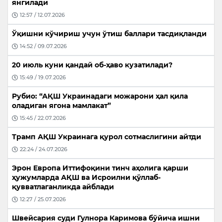
янгилади
12:57 / 12.07.2026
Ўқишни кўчириш учун ўтиш баллари тасдиқланди
14:52 / 09.07.2026
20 июль куни қандай об-ҳаво кузатилади?
15:49 / 19.07.2026
Рубио: “АҚШ Украинадаги можарони ҳал қила
оладиган ягона мамлакат”
15:45 / 22.07.2026
Трамп АҚШ Украинага қурол сотмаслигини айтди
22:24 / 24.07.2026
Эрон Европа Иттифоқини тинч аҳолига қарши
ҳужумларда АҚШ ва Исроилни қўллаб-
қувватлаганликда айблади
12:27 / 25.07.2026
Швейсария суди Гулнора Каримова бўйича ишни