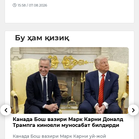
15:58 / 07.08.2026
Бу ҳам қизиқ
Канада Бош вазири Марк Карни Доналд
Б
га
Трампга кинояли муносабат билдирди
э
м
Канада Бош вазири Марк Карни уй-жой