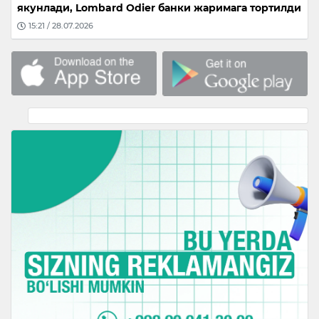
якунлади, Lombard Odier банки жаримага тортилди
15:21 / 28.07.2026