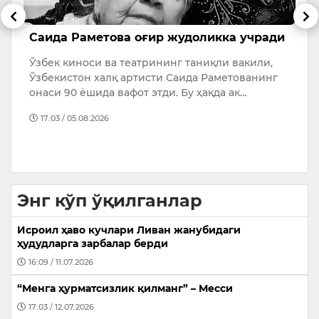
ев
Саида Раметова оғир жудоликка учради
Ў
т
Ўзбек киноси ва театрининг таниқли вакили,
б
Ўзбекистон халқ артисти Саида Раметованинг
Қ
онаси 90 ёшида вафот этди. Бу ҳақда ак…
т
17:03 / 05.08.2026
р
Энг кўп ўқилганлар
Исроил ҳаво кучлари Ливан жанубидаги
ҳудудларга зарбалар берди
16:09 / 11.07.2026
“Менга ҳурматсизлик қилманг” – Месси
17:03 / 12.07.2026