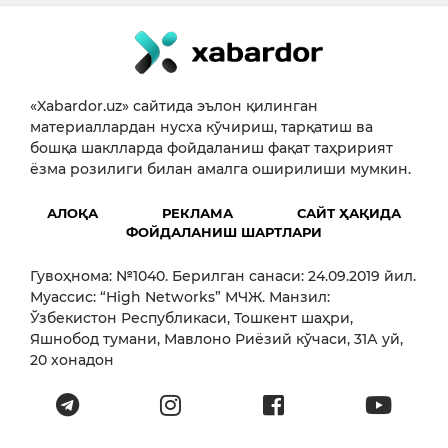
«Xabardor.uz» сайтида эълон қилинган
материаллардан нусха кўчириш, тарқатиш ва
бошқа шаклларда фойдаланиш фақат таҳририят
ёзма розилиги билан амалга оширилиши мумкин.
АЛОҚА
РЕКЛАМА
САЙТ ҲАҚИДА
ФОЙДАЛАНИШ ШАРТЛАРИ
Гувоҳнома: №1040. Берилган санаси: 24.09.2019 йил.
Муассис: “High Networks” МЧЖ. Манзил:
Ўзбекистон Республикаси, Тошкент шаҳри,
Яшнобод тумани, Мавлоно Риёзий кўчаси, 31А уй,
20 хонадон