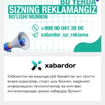
Ўзбекистон ва жаҳонда рўй бераётган энг сўнгги
воқеа-ҳодисалар, спорт, шоу-бизнес, маданият,
информацион технологиялар ва илм-фан
янгиликларидан доимо хабардор бўлинг!