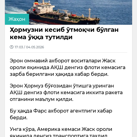
Жаҳон
Ҳормузни кесиб ўтмоқчи бўлган
кема ўққа тутилди
17:03 / 04.05.2026
Эрон оммавий ахборот воситалари Жаск
ороли яқинида АҚШ денгиз флоти кемасига
зарба берилгани ҳақида хабар берди.
Эрон Ҳормуз бўғозидан ўтишга уринган
АҚШ денгиз флоти кемасига иккита ракета
отганини маълум қилди.
Бу ҳақда Фарс ахборот агентлиги хабар
берди.
Унга кўра, Америка кемаси Жаск ороли
яқинида денгиз транспортига таҳдид