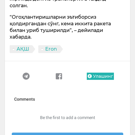
солган.
“Огоҳлантиришларни эътиборсиз
қолдиргандан сўнг, кема иккита ракета
билан уриб туширилди”, – дейилади
хабарда.
АҚШ
Eron
Улашинг