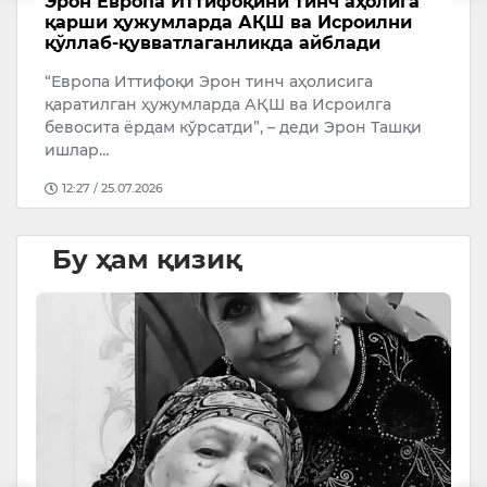
и
Эрон Европа Иттифоқини тинч аҳолига
Т
қарши ҳужумларда АҚШ ва Исроилни
с
қўллаб-қувватлаганликда айблади
А
“Европа Иттифоқи Эрон тинч аҳолисига
У
қаратилган ҳужумларда АҚШ ва Исроилга
бевосита ёрдам кўрсатди”, – деди Эрон Ташқи
ишлар…
12:27 / 25.07.2026
Бу ҳам қизиқ