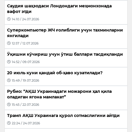
Саудия шаҳзодаси Лондондаги меҳмонхонада
вафот этди
14:10 / 24.07.2026
Суперкомпьютер ЖЧ ғолиблиги учун тахминларни
янгилади
12:57 / 12.07.2026
Ўқишни кўчириш учун ўтиш баллари тасдиқланди
14:52 / 09.07.2026
20 июль куни қандай об-ҳаво кузатилади?
15:49 / 19.07.2026
Рубио: “АҚШ Украинадаги можарони ҳал қила
оладиган ягона мамлакат”
15:45 / 22.07.2026
Трамп АҚШ Украинага қурол сотмаслигини айтди
22:24 / 24.07.2026