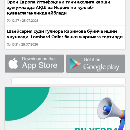
Эрон Европа Иттифоқини тинч аҳолига қарши
ҳужумларда АҚШ ва Исроилни қўллаб-
қувватлаганликда айблади
12:27 / 25.07.2026
Швейсария суди Гулнора Каримова бўйича ишни
якунлади, Lombard Odier банки жаримага тортилди
15:21 / 28.07.2026