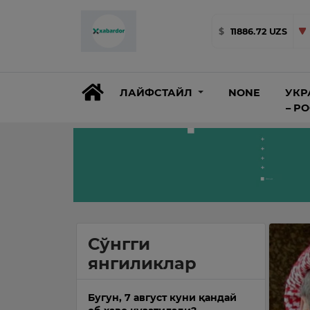
$
11886.72 UZS
ЛАЙФСТАЙЛ
NONE
УКР
– Р
Сўнгги
янгиликлар
Бугун, 7 август куни қандай