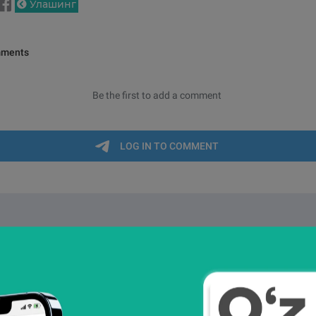
Улашинг