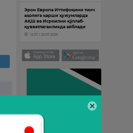
Эрон Европа Иттифоқини тинч
аҳолига қарши ҳужумларда
АҚШ ва Исроилни қўллаб-
қувватлаганликда айблади
12:27 / 25.07.2026