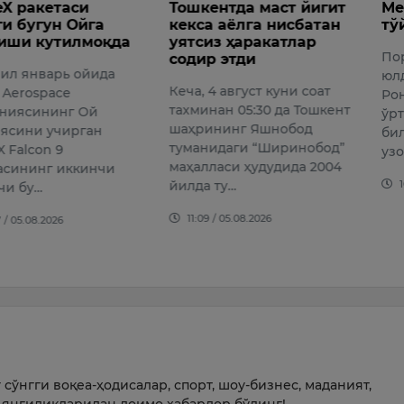
акетаси
Тошкентда маст йигит
Месси
угун Ойга
кекса аёлга нисбатан
тўйиг
 кутилмоқда
уятсиз ҳаракатлар
Португ
содир этди
январь ойида
юлдузи
Кеча, 4 август куни соат
ospace
Роналд
тахминан 05:30 да Тошкент
сининг Ой
ўртоғи
шаҳрининг Яшнобод
и учирган
билан б
туманидаги “Ширинобод”
con 9
узоқ йи
маҳалласи ҳудудида 2004
инг иккинчи
10:09 /
йилда ту…
у…
11:09 / 05.08.2026
08.2026
сўнгги воқеа-ҳодисалар, спорт, шоу-бизнес, маданият,
янгиликларидан доимо хабардор бўлинг!