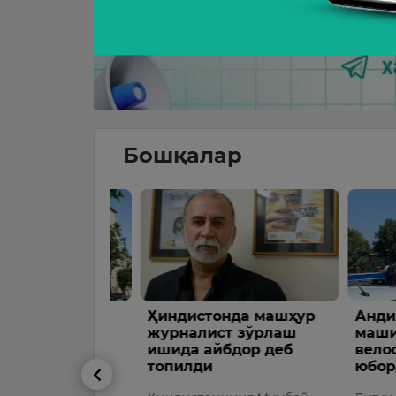
Бошқалар
Ҳиндистонда машҳур
Андижон
ар
журналист зўрлаш
машинас
ди,
ишида айбдор деб
велосип
архи
топилди
юборди