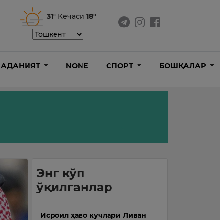
31°
Кечаси
18°
АДАНИЯТ
NONE
СПОРТ
БОШҚАЛАР
Энг кўп
ўқилганлар
Исроил ҳаво кучлари Ливан