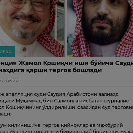
алар
нция Жамол Қошиқчи иши бўйича Сауд
иаҳдига қарши тергов бошлади
3 / 17.05.2026
ж апелляция суди Саудия Арабистони валиаҳд
одаси Муҳаммад бин Салмонга нисбатан журналист
л Қошиқчининг ўлдирилиши юзасидан суд тергови
ади.
ум қилинишича, тергов қийноқлар ва мажбурий
рак йўқолиш ҳолатлари бўйича олиб борилади. Бу қ