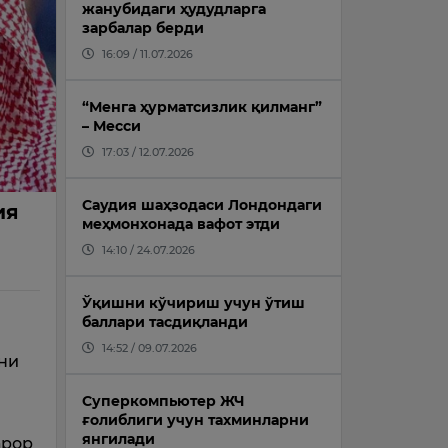
жанубидаги ҳудудларга
зарбалар берди
16:09 / 11.07.2026
“Менга ҳурматсизлик қилманг”
– Месси
17:03 / 12.07.2026
Саудия шаҳзодаси Лондондаги
ия
меҳмонхонада вафот этди
14:10 / 24.07.2026
Ўқишни кўчириш учун ўтиш
баллари тасдиқланди
14:52 / 09.07.2026
ни
Суперкомпьютер ЖЧ
ғолиблиги учун тахминларни
янгилади
арор