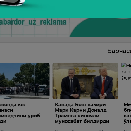
Барча
да юк
Канада Бош вазири
Мекси
и
Марк Карни Доналд
блоге
едчини уриб
Трампга кинояли
вақтид
муносабат билдирди
ўлдир