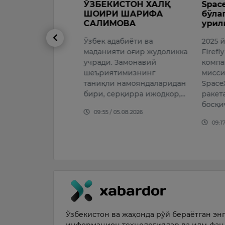
А ОБ-ҲАВО
​ЎЗБЕКИСТОН ХАЛҚ
SpaceX р
ШОИРИ ШАРИФА
бўлаги б
САЛИМОВА
урилиши
20 дан 6
Ўзбек адабиёти ва
2025 йил 
0 гача
маданияти оғир жудоликка
Firefly Aer
026
учради. Замонавий
компания
шеъриятимизнинг
миссиясин
таниқли намояндаларидан
SpaceX Fal
бири, серқирра ижодкор,…
ракетасин
босқичи б
09:55 / 05.08.2026
09:17 / 05.
Ўзбекистон ва жаҳонда рўй бераётган энг 
информацион технологиялар ва илм-фан 