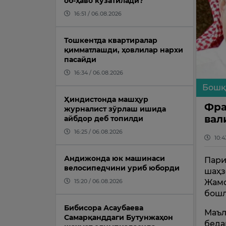
об-ҳаво кузатилади?
16:51 / 06.08.2026
Тошкентда квартиралар
қимматлашди, ҳовлилар нархи
пасайди
16:34 / 06.08.2026
Бошқ
Ҳиндистонда машҳур
Фра
журналист зўрлаш ишида
вал
айбдор деб топилди
16:25 / 06.08.2026
10:4
Андижонда юк машинаси
Пари
велосипедчини уриб юборди
шаҳз
Жамо
15:20 / 06.08.2026
бошл
Бибисора Асаубаева
Маъл
Самарқанддаги Бутунжаҳон
беда