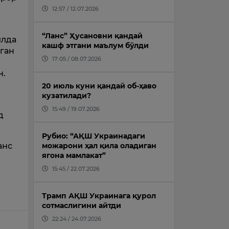
н
12:57 / 12.07.2026
“Ланс” Ҳусановни қандай
илда
кашф этгани маълум бўлди
ган
17:05 / 08.07.2026
н.
20 июль куни қандай об-ҳаво
кузатилади?
15:49 / 19.07.2026
д
Рубио: “АҚШ Украинадаги
анс
можарони ҳал қила оладиган
ягона мамлакат”
15:45 / 22.07.2026
Трамп АҚШ Украинага қурол
сотмаслигини айтди
22:24 / 24.07.2026