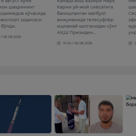
вгуст куни
Канада Бош вазири Марк
Мексик
шаҳрининг
Карни уй-жой сиёсатига
шаҳрида
едов кўчасида
бағишланган матбуот
Сесар Г
порт ҳодисаси
анжуманида телесуфлёр
эфир в
ди.
ишламай қолганидан сўнг
қуролл
АҚШ Президен…
учраб, 
08.2026
10:34 / 06.08.2026
09:25 /