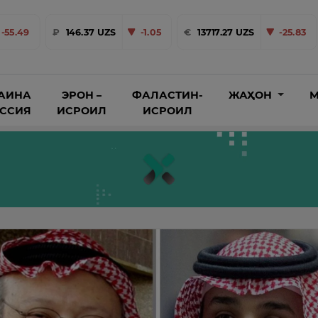
-55.49
₽
146.37 UZS
-1.05
€
13717.27 UZS
-25.83
АИНА
ЭРОН –
ФАЛАСТИН-
ЖАҲОН
М
ОССИЯ
ИСРОИЛ
ИСРОИЛ