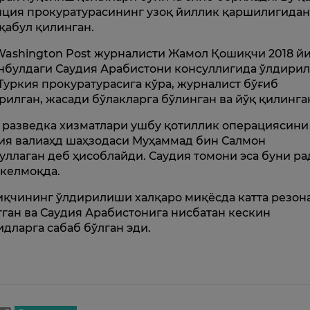
ция прокуратурасининг узоқ йиллик қаршилигида
 қабул қилинган.
Washington Post журналисти Жамол Қошиқчи 2018 й
нбулдаги Саудия Арабистони консуллигида ўлдирил
 Туркия прокуратурасига кўра, журналист бўғиб
рилган, жасади бўлакларга бўлинган ва йўқ қилинга
разведка хизматлари ушбу қотиллик операциясини
ия валиаҳд шаҳзодаси Муҳаммад бин Салмон
уллаган деб ҳисоблайди. Саудия томони эса буни ра
 келмоқда.
қчининг ўлдирилиши халқаро миқёсда катта резон
тган ва Саудия Арабистонига нисбатан кескин
идларга сабаб бўлган эди.