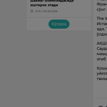
шахмат олимпиадасида
Фран
иштирок этади
сўнг
15:16 / 06.08.2026
The 
Иста
Кўпроқ
эди.
ўлди
АҚШ 
Сауд
маъқ
этиб
Қоши
уйғо
танқ