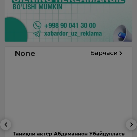
None
Барчаси
б
Таниқли актёр Абдуманнон Убайдуллаев
А