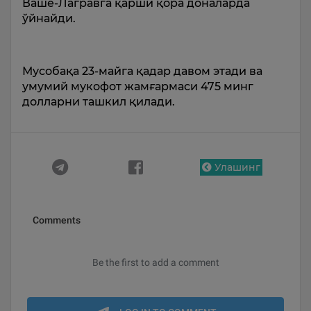
Ваше-Лагравга қарши қора доналарда
ўйнайди.
Мусобақа 23-майга қадар давом этади ва
умумий мукофот жамғармаси 475 минг
долларни ташкил қилади.
Улашинг