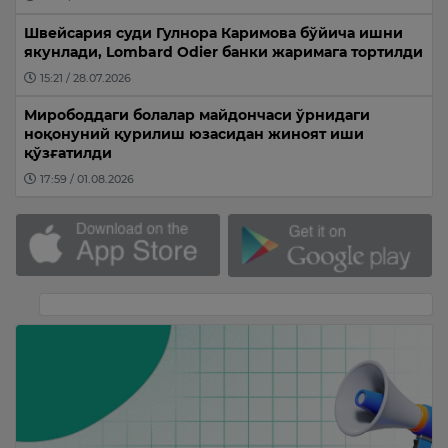
Швейсария суди Гулнора Каримова бўйича ишни
якунлади, Lombard Odier банки жаримага тортилди
15:21 / 28.07.2026
Мирободдаги болалар майдончаси ўрнидаги
ноқонуний қурилиш юзасидан жиноят иши
қўзғатилди
17:59 / 01.08.2026