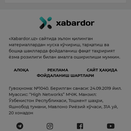
«Xabardor.uz» сайтида эълон қилинган
материаллардан нусха кўчириш, тарқатиш ва
бошқа шаклларда фойдаланиш фақат таҳририят
ёзма розилиги билан амалга оширилиши мумкин.
АЛОҚА
РЕКЛАМА
САЙТ ҲАҚИДА
ФОЙДАЛАНИШ ШАРТЛАРИ
Гувоҳнома: №1040. Берилган санаси: 24.09.2019 йил.
Муассис: “High Networks” МЧЖ. Манзил:
Ўзбекистон Республикаси, Тошкент шаҳри,
Яшнобод тумани, Мавлоно Риёзий кўчаси, 31А уй,
20 хонадон