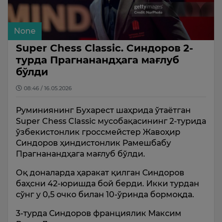
None
Super Chess Classic. Синдоров 2-
турда Прагнанандҳага мағлуб
бўлди
08:46 / 16.05.2026
Руминиянинг Бухарест шаҳрида ўтаётган
Super Chess Classic мусобақасининг 2-турида
ўзбекистонлик гроссмейстер Жавоҳир
Синдоров ҳиндистонлик Рамешбабу
Прагнанандҳага мағлуб бўлди.
Оқ доналарда ҳаракат қилган Синдоров
баҳсни 42-юришда бой берди. Икки турдан
сўнг у 0,5 очко билан 10-ўринда бормоқда.
3-турда Синдоров франциялик Максим