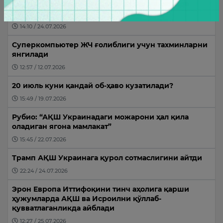
Саудия шаҳзодаси Лондондаги меҳмонхонада
вафот этди
14:10 / 24.07.2026
Суперкомпьютер ЖЧ ғолиблиги учун тахминларни
янгилади
12:57 / 12.07.2026
20 июль куни қандай об-ҳаво кузатилади?
15:49 / 19.07.2026
Рубио: “АҚШ Украинадаги можарони ҳал қила
оладиган ягона мамлакат”
15:45 / 22.07.2026
Трамп АҚШ Украинага қурол сотмаслигини айтди
22:24 / 24.07.2026
Эрон Европа Иттифоқини тинч аҳолига қарши
ҳужумларда АҚШ ва Исроилни қўллаб-
қувватлаганликда айблади
12:27 / 25.07.2026