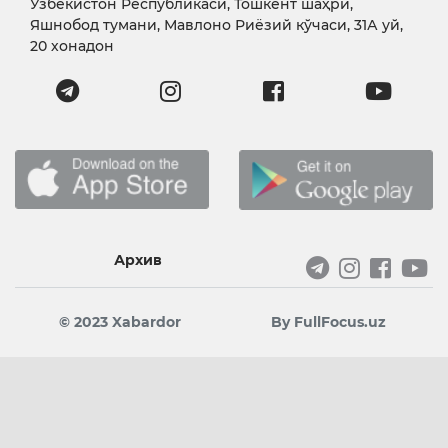
Ўзбекистон Республикаси, Тошкент шаҳри,
Яшнобод тумани, Мавлоно Риёзий кўчаси, 31А уй,
20 хонадон
Архив
© 2023 Xabardor
By FullFocus.uz