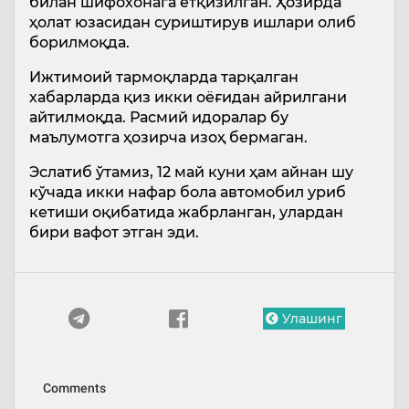
билан шифохонага ётқизилган. Ҳозирда
ҳолат юзасидан суриштирув ишлари олиб
борилмоқда.
Ижтимоий тармоқларда тарқалган
хабарларда қиз икки оёғидан айрилгани
айтилмоқда. Расмий идоралар бу
маълумотга ҳозирча изоҳ бермаган.
Эслатиб ўтамиз, 12 май куни ҳам айнан шу
кўчада икки нафар бола автомобил уриб
кетиши оқибатида жабрланган, улардан
бири вафот этган эди.
Улашинг