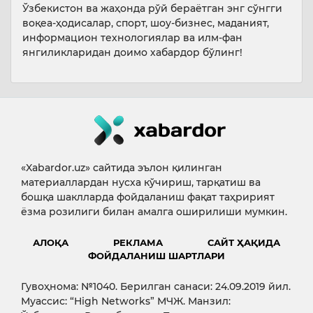
Ўзбекистон ва жаҳонда рўй бераётган энг сўнгги
воқеа-ҳодисалар, спорт, шоу-бизнес, маданият,
информацион технологиялар ва илм-фан
янгиликларидан доимо хабардор бўлинг!
«Xabardor.uz» сайтида эълон қилинган
материаллардан нусха кўчириш, тарқатиш ва
бошқа шаклларда фойдаланиш фақат таҳририят
ёзма розилиги билан амалга оширилиши мумкин.
АЛОҚА
РЕКЛАМА
САЙТ ҲАҚИДА
ФОЙДАЛАНИШ ШАРТЛАРИ
Гувоҳнома: №1040. Берилган санаси: 24.09.2019 йил.
Муассис: “High Networks” МЧЖ. Манзил: