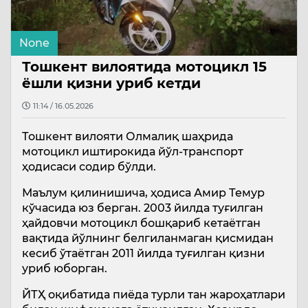
None
Тошкент вилоятида мотоцикл 15
ёшли қизни уриб кетди
11:14 / 16.05.2026
Тошкент вилояти Олмалиқ шаҳрида
мотоцикл иштирокида йўл-транспорт
ҳодисаси содир бўлди.
Маълум қилинишича, ҳодиса Амир Темур
кўчасида юз берган. 2003 йилда туғилган
ҳайдовчи мотоцикл бошқариб кетаётган
вақтида йўлнинг белгиланмаган қисмидан
кесиб ўтаётган 2011 йилда туғилган қизни
уриб юборган.
ЙТҲ оқибатида пиёда турли тан жароҳатлари