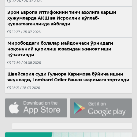
22:24 / 24.07.2026
Эрон Европа Иттифоқини тинч аҳолига қарши
ҳужумларда АҚШ ва Исроилни қўллаб-
қувватлаганликда айблади
12:27 / 25.07.2026
Мирободдаги болалар майдончаси ўрнидаги
ноқонуний қурилиш юзасидан жиноят иши
қўзғатилди
17:59 / 01.08.2026
Швейсария суди Гулнора Каримова бўйича ишни
якунлади, Lombard Odier банки жаримага тортилди
15:21 / 28.07.2026