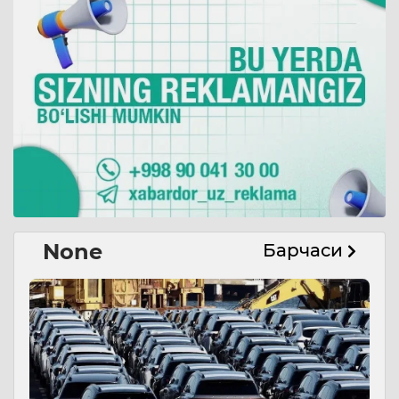
None
Барчаси