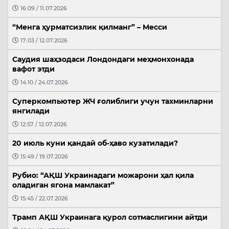
16:09 / 11.07.2026
“Менга ҳурматсизлик қилманг” – Месси
17:03 / 12.07.2026
Саудия шаҳзодаси Лондондаги меҳмонхонада
вафот этди
14:10 / 24.07.2026
Суперкомпьютер ЖЧ ғолиблиги учун тахминларни
янгилади
12:57 / 12.07.2026
20 июль куни қандай об-ҳаво кузатилади?
15:49 / 19.07.2026
Рубио: “АҚШ Украинадаги можарони ҳал қила
оладиган ягона мамлакат”
15:45 / 22.07.2026
Трамп АҚШ Украинага қурол сотмаслигини айтди