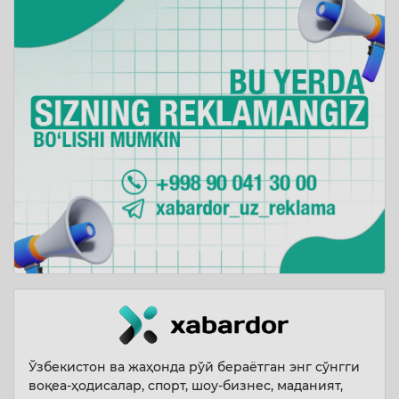
Ўзбекистон ва жаҳонда рўй бераётган энг сўнгги
воқеа-ҳодисалар, спорт, шоу-бизнес, маданият,