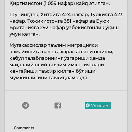
Қирғизистон (1 059 нафар) қайд этилган.
Шунингдек, Хитойга 424 нафар, Туркияга 423
нафар, Тожикистонга 381 нафар ва Буюк
Британияга 292 нафар ўзбекистонлик ўқиш
учун кетган.
Мутахассислар таълим миграцияси
камайишига валюта харажатлари ошиши,
қабул талабларининг ўзгариши ҳамда
маҳаллий олий таълим имкониятлари
кенгайиши таъсир қилган бўлиши
мумкинлигини таъкидламоқда.
Улашинг