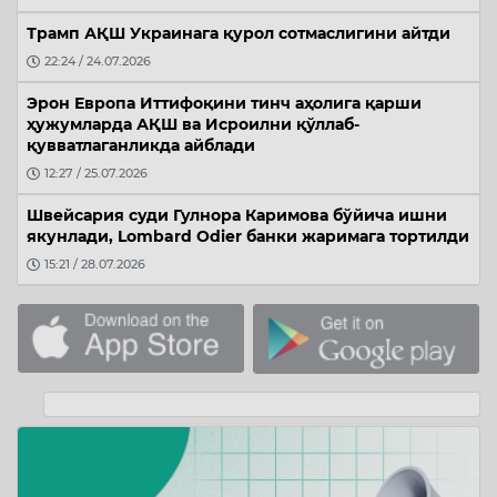
Трамп АҚШ Украинага қурол сотмаслигини айтди
22:24 / 24.07.2026
Эрон Европа Иттифоқини тинч аҳолига қарши
ҳужумларда АҚШ ва Исроилни қўллаб-
қувватлаганликда айблади
12:27 / 25.07.2026
Швейсария суди Гулнора Каримова бўйича ишни
якунлади, Lombard Odier банки жаримага тортилди
15:21 / 28.07.2026