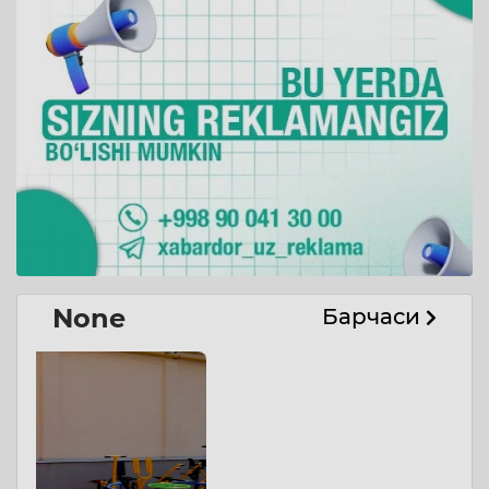
None
Барчаси