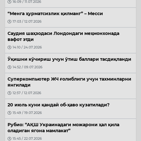
16:09 / 11.07.2026
“Менга ҳурматсизлик қилманг” – Месси
17:03 / 12.07.2026
Саудия шаҳзодаси Лондондаги меҳмонхонада
вафот этди
14:10 / 24.07.2026
Ўқишни кўчириш учун ўтиш баллари тасдиқланди
14:52 / 09.07.2026
Суперкомпьютер ЖЧ ғолиблиги учун тахминларни
янгилади
12:57 / 12.07.2026
20 июль куни қандай об-ҳаво кузатилади?
15:49 / 19.07.2026
Рубио: “АҚШ Украинадаги можарони ҳал қила
оладиган ягона мамлакат”
15:45 / 22.07.2026