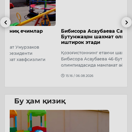
Бибисора Асаубаева Самарқанддаги
Ў
Бутунжаҳон шахмат олимпиадасида
р
иштирок этади
а
Қозоғистоннинг етакчи шахматчиларидан бири
Ў
Бибисора Асаубаева 46-Бутунжаҳон шахмат
р
олимпиадасида мамлакат аёллар терма жамоа…
4
й
15:16 / 06.08.2026
Бу ҳам қизиқ