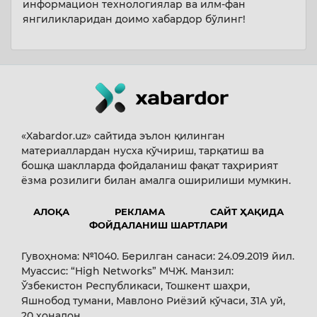
информацион технологиялар ва илм-фан
янгиликларидан доимо хабардор бўлинг!
«Xabardor.uz» сайтида эълон қилинган
материаллардан нусха кўчириш, тарқатиш ва
бошқа шаклларда фойдаланиш фақат таҳририят
ёзма розилиги билан амалга оширилиши мумкин.
АЛОҚА
РЕКЛАМА
САЙТ ҲАҚИДА
ФОЙДАЛАНИШ ШАРТЛАРИ
Гувоҳнома: №1040. Берилган санаси: 24.09.2019 йил.
Муассис: “High Networks” МЧЖ. Манзил:
Ўзбекистон Республикаси, Тошкент шаҳри,
Яшнобод тумани, Мавлоно Риёзий кўчаси, 31А уй,
20 хонадон