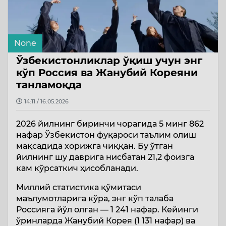
None
Ўзбекистонликлар ўқиш учун энг
кўп Россия ва Жанубий Кореяни
танламоқда
14:11 / 16.05.2026
2026 йилнинг биринчи чорагида 5 минг 862
нафар Ўзбекистон фуқароси таълим олиш
мақсадида хорижга чиққан. Бу ўтган
йилнинг шу даврига нисбатан 21,2 фоизга
кам кўрсаткич ҳисобланади.
Миллий статистика қўмитаси
маълумотларига кўра, энг кўп талаба
Россияга йўл олган — 1 241 нафар. Кейинги
ўринларда Жанубий Корея (1 131 нафар) ва