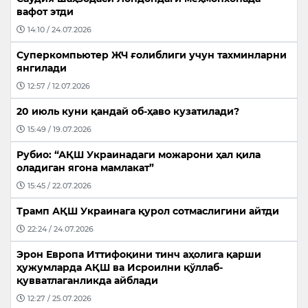
вафот этди
14:10 / 24.07.2026
Суперкомпьютер ЖЧ ғолиблиги учун тахминларни
янгилади
12:57 / 12.07.2026
20 июль куни қандай об-ҳаво кузатилади?
15:49 / 19.07.2026
Рубио: “АҚШ Украинадаги можарони ҳал қила
оладиган ягона мамлакат”
15:45 / 22.07.2026
Трамп АҚШ Украинага қурол сотмаслигини айтди
22:24 / 24.07.2026
Эрон Европа Иттифоқини тинч аҳолига қарши
ҳужумларда АҚШ ва Исроилни қўллаб-
қувватлаганликда айблади
12:27 / 25.07.2026