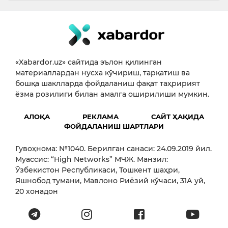
«Xabardor.uz» сайтида эълон қилинган
материаллардан нусха кўчириш, тарқатиш ва
бошқа шаклларда фойдаланиш фақат таҳририят
ёзма розилиги билан амалга оширилиши мумкин.
АЛОҚА
РЕКЛАМА
САЙТ ҲАҚИДА
ФОЙДАЛАНИШ ШАРТЛАРИ
Гувоҳнома: №1040. Берилган санаси: 24.09.2019 йил.
Муассис: “High Networks” МЧЖ. Манзил:
Ўзбекистон Республикаси, Тошкент шаҳри,
Яшнобод тумани, Мавлоно Риёзий кўчаси, 31А уй,
20 хонадон