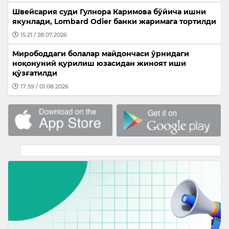
Швейсария суди Гулнора Каримова бўйича ишни
якунлади, Lombard Odier банки жаримага тортилди
15:21 / 28.07.2026
Мирободдаги болалар майдончаси ўрнидаги
ноқонуний қурилиш юзасидан жиноят иши
қўзғатилди
17:59 / 01.08.2026