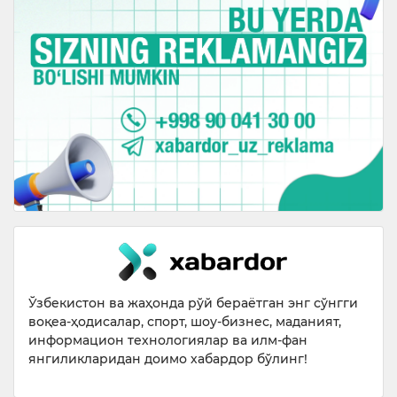
Ўзбекистон ва жаҳонда рўй бераётган энг сўнгги
воқеа-ҳодисалар, спорт, шоу-бизнес, маданият,
информацион технологиялар ва илм-фан
янгиликларидан доимо хабардор бўлинг!