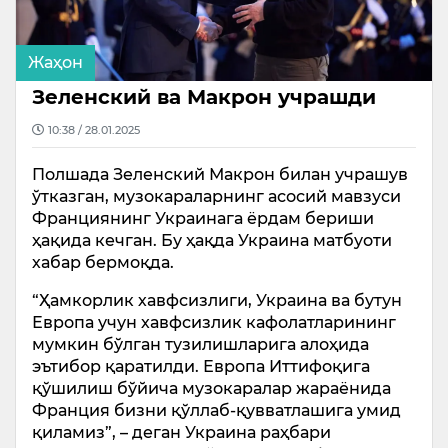
Жаҳон
Зеленский ва Макрон учрашди
10:38 / 28.01.2025
Полшада Зеленский Макрон билан учрашув
ўтказган, музокараларнинг асосий мавзуси
Франциянинг Украинага ёрдам бериши
ҳақида кечган. Бу ҳақда Украина матбуоти
хабар бермоқда.
“Ҳамкорлик хавфсизлиги, Украина ва бутун
Европа учун хавфсизлик кафолатларининг
мумкин бўлган тузилишларига алоҳида
эътибор қаратилди. Европа Иттифоқига
қўшилиш бўйича музокаралар жараёнида
Франция бизни қўллаб-қувватлашига умид
қиламиз”, – деган Украина раҳбари