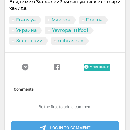
Владимир Зеленский учрашув тафсилотлари
ҳақида.
Fransiya
Макрон
Полша
Украина
Yevropa Ittifoqi
Зеленский
uchrashuv
Улашинг