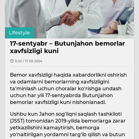
Lifestyle
17-sentyabr – Butunjahon bemorlar
xavfsizligi kuni
11:01 / 17.09.2024
Bemor xavfsizligi haqida xabardorlikni oshirish
va odamlarni bemorlarning xavfsizligini
ta‘minlash uchun choralar ko‘rishga undash
uchun har yili 17-sentyabrda Butunjahon
bemorlar xavfsizligi kuni nishonlanadi.
Ushbu kun Jahon sog‘liqni saqlash tashkiloti
(JSST) tomonidan 2019-yilda bemorlarga zarar
yetkazilishini kamaytirish, bemorga
yo‘naltirilgan yordamni targ‘ib qilish va butun