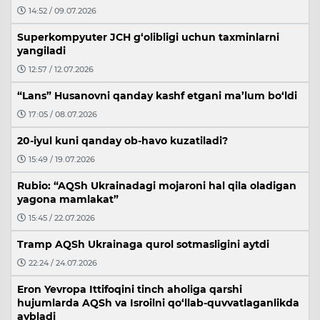
14:52 / 09.07.2026
Superkompyuter JCH g‘olibligi uchun taxminlarni
yangiladi
12:57 / 12.07.2026
“Lans” Husanovni qanday kashf etgani ma’lum bo‘ldi
17:05 / 08.07.2026
20-iyul kuni qanday ob-havo kuzatiladi?
15:49 / 19.07.2026
Rubio: “AQSh Ukrainadagi mojaroni hal qila oladigan
yagona mamlakat”
15:45 / 22.07.2026
Tramp AQSh Ukrainaga qurol sotmasligini aytdi
22:24 / 24.07.2026
Eron Yevropa Ittifoqini tinch aholiga qarshi
hujumlarda AQSh va Isroilni qo‘llab-quvvatlaganlikda
aybladi