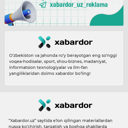
O‘zbekiston va jahonda ro‘y berayotgan eng so‘nggi
voqea-hodisalar, sport, shou-biznes, madaniyat,
informatsion texnologiyalar va ilm-fan
yangiliklaridan doimo xabardor bo‘ling!
“Xabardor.uz” saytida eʼlon qilingan materiallardan
nusxa ko‘chirish, tarqatish va boshqa shakllarda