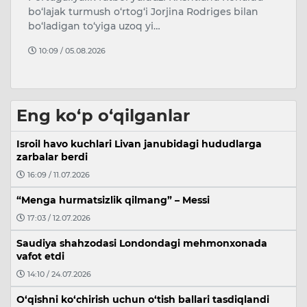
Ke
Prezident Shavkat Mirziyoyev davlat fuqarolik
T
xizmatchilarining oylik ish haqi tizimi va
“
mehnatga haq toʻlash shartlarini mu…
17:37 / 04.08.2026
Eng ko‘p o‘qilganlar
Isroil havo kuchlari Livan janubidagi hududlarga
zarbalar berdi
16:09 / 11.07.2026
“Menga hurmatsizlik qilmang” – Messi
17:03 / 12.07.2026
Saudiya shahzodasi Londondagi mehmonxonada
vafot etdi
14:10 / 24.07.2026
O‘qishni ko‘chirish uchun o‘tish ballari tasdiqlandi