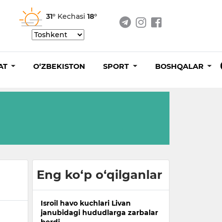
31°
Kechasi
18°
AT
O‘ZBEKISTON
SPORT
BOSHQALAR
Eng ko‘p o‘qilganlar
Isroil havo kuchlari Livan
janubidagi hududlarga zarbalar