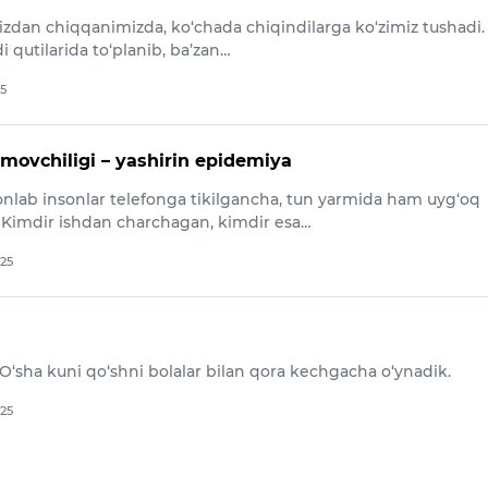
izdan chiqqanimizda, ko‘chada chiqindilarga ko‘zimiz tushadi.
i qutilarida to‘planib, ba’zan…
25
movchiligi – yashirin epidemiya
ionlab insonlar telefonga tikilgancha, tun yarmida ham uyg‘oq
Kimdir ishdan charchagan, kimdir esa…
025
O‘sha kuni qo‘shni bolalar bilan qora kechgacha o‘ynadik.
025