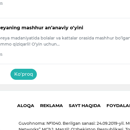
25
reyaning mashhur an’anaviy o‘yini
reya madaniyatida bolalar va kattalar orasida mashhur bo‘lgan
 ammo qiziqarli! O‘yin uchun…
25
Ko‘proq
ALOQA
REKLAMA
SAYT HAQIDA
FOYDALAN
Guvohnoma: №1040. Berilgan sanasi: 24.09.2019-yil. M
Networks” MChJ. Manzil: O'zbekiston Respublikasi, To