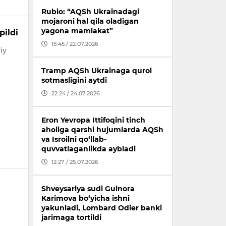
Rubio: “AQSh Ukrainadagi
mojaroni hal qila oladigan
yagona mamlakat”
pildi
15:45 / 22.07.2026
iy
Tramp AQSh Ukrainaga qurol
sotmasligini aytdi
22:24 / 24.07.2026
Eron Yevropa Ittifoqini tinch
aholiga qarshi hujumlarda AQSh
va Isroilni qo‘llab-
quvvatlaganlikda aybladi
12:27 / 25.07.2026
Shveysariya sudi Gulnora
Karimova bo‘yicha ishni
yakunladi, Lombard Odier banki
jarimaga tortildi