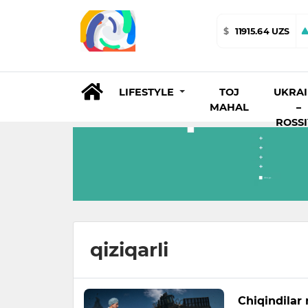
$
11915.64 UZS
LIFESTYLE
TOJ
UKRA
MAHAL
–
ROSS
qiziqarli
Chiqindilar