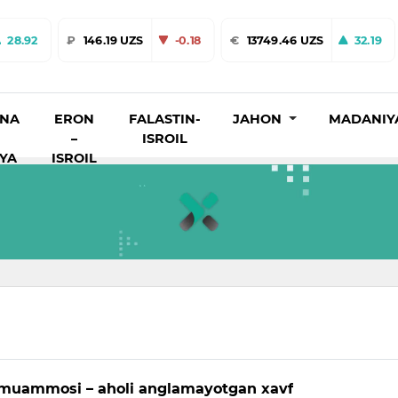
28.92
₽
146.19 UZS
-0.18
€
13749.46 UZS
32.19
INA
ERON
FALASTIN-
JAHON
MADANIY
–
ISROIL
IYA
ISROIL
 muammosi – aholi anglamayotgan xavf