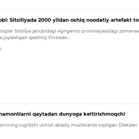
i: Sitsiliyada 2000 yildan oshiq noodatiy artefakt to
eologlar Sitsiliya janubidagi Agrigento provinsiyasidagi zamonav
da joylashgan qadimiy Finziade…
5
mamontlarni qaytadan dunyoga keltirishmoqchi
tning tug‘ilishi uchun abadiy muzliklarda topilgan DNKdan