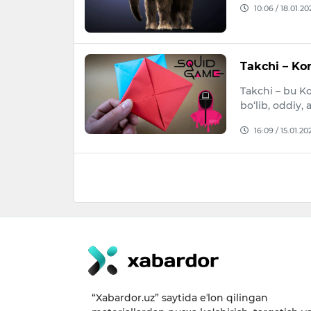
10:06 / 18.01.20
Takchi – Ko
Takchi – bu Ko
bo‘lib, oddiy,
16:09 / 15.01.20
“Xabardor.uz” saytida eʼlon qilingan