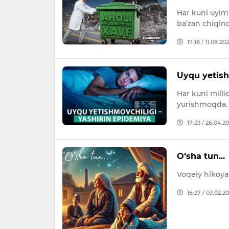
Har kuni uyim
ba’zan chiqind
17:18 / 11.08.20
Uyqu yetish
Har kuni mill
yurishmoqda. 
17:23 / 26.04.2
O‘sha tun...
Voqeiy hikoya
16:27 / 03.02.2