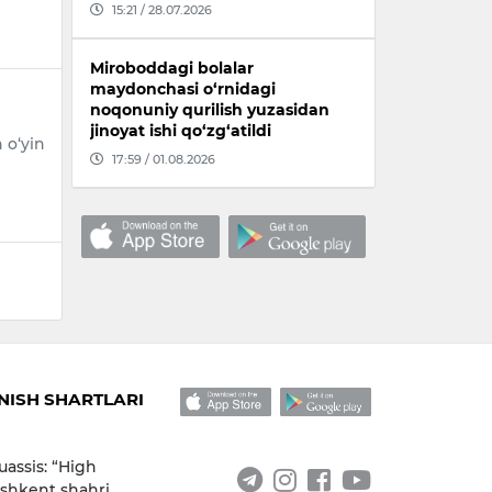
15:21 / 28.07.2026
Miroboddagi bolalar
maydonchasi o‘rnidagi
noqonuniy qurilish yuzasidan
jinoyat ishi qo‘zg‘atildi
 o‘yin
17:59 / 01.08.2026
ISH SHARTLARI
uassis: “High
shkent shahri,