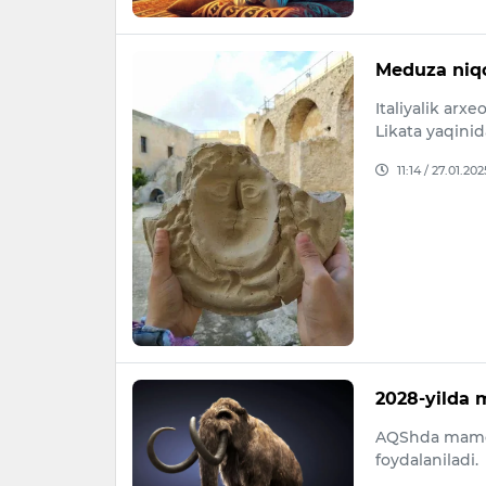
Meduza niqob
Italiyalik arx
Likata yaqini
11:14 / 27.01.202
2028-yilda 
AQShda mamon
foydalaniladi.