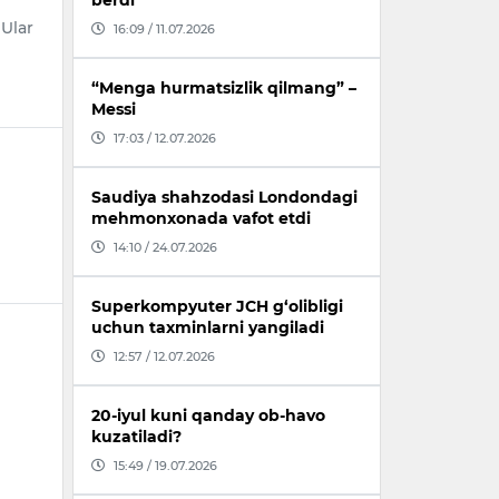
berdi
 Ular
16:09 / 11.07.2026
“Menga hurmatsizlik qilmang” –
Messi
17:03 / 12.07.2026
Saudiya shahzodasi Londondagi
mehmonxonada vafot etdi
14:10 / 24.07.2026
Superkompyuter JCH g‘olibligi
uchun taxminlarni yangiladi
12:57 / 12.07.2026
20-iyul kuni qanday ob-havo
kuzatiladi?
15:49 / 19.07.2026