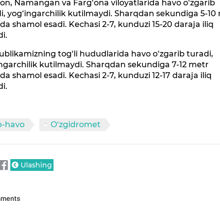
on, Namangan va Farg‘ona viloyatlarida havo o‘zgarib
i, yog‘ingarchilik kutilmaydi. Sharqdan sekundiga 5-10
kda shamol esadi. Kechasi 2-7, kunduzi 15-20 daraja iliq
di.
blikamizning tog‘li hududlarida havo o‘zgarib turadi,
ngarchilik kutilmaydi. Sharqdan sekundiga 7-12 metr
kda shamol esadi. Kechasi 2-7, kunduzi 12-17 daraja iliq
di.
b-havo
O‘zgidromet
Ulashing