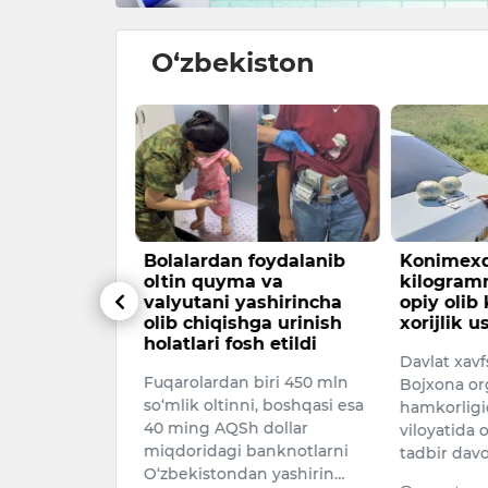
O‘zbekiston
hkamasi
Bolalardan foydalanib
Konimexd
Migratsiya
oltin quyma va
kilogram
1 mlrd
valyutani yashirincha
opiy olib
iq talon-
olib chiqishga urinish
xorijlik u
sh etildi.
holatlari fosh etildi
Davlat xavfs
h prokuratura
Fuqarolardan biri 450 mln
Bojxona or
so‘mlik oltinni, boshqasi esa
hamkorligi
xabar
40 ming AQSh dollar
viloyatida 
miqdoridagi banknotlarni
tadbir dav
O‘zbekistondan yashirin…