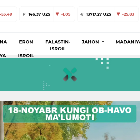
-55.49
₽
146.37 UZS
-1.05
€
13717.27 UZS
-25.83
INA
ERON
FALASTIN-
JAHON
MADANIY
–
ISROIL
IYA
ISROIL