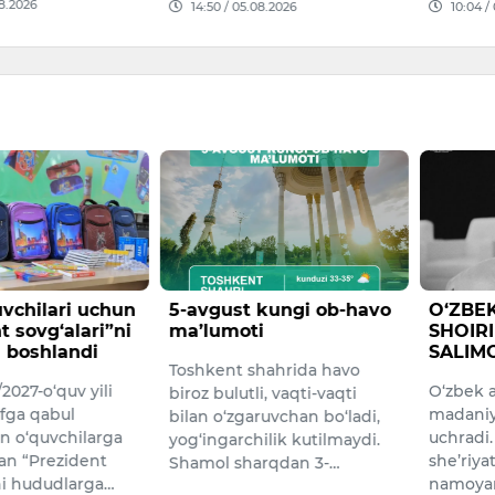
08.2026
14:50 / 05.08.2026
10:04 /
quvchilari uchun
5-avgust kungi ob-havo
​O‘ZBE
t sovg‘alari”ni
ma’lumoti
SHOIRI
 boshlandi
SALIM
Toshkent shahrida havo
2027-o‘quv yili
O‘zbek a
biroz bulutli, vaqti-vaqti
nfga qabul
madaniya
bilan o‘zgaruvchan bo‘ladi,
n o‘quvchilarga
uchradi
yog‘ingarchilik kutilmaydi.
gan “Prezident
she’riya
Shamol sharqdan 3-…
ni hududlarga…
namoyan