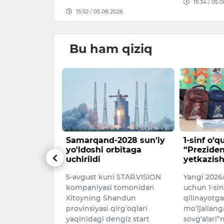
026
15:34 / 05.
15:52 / 05.08.2026
Bu ham qiziq
iba asosida
Samarqand-2028 sun'iy
1-sinf o‘
 va 6 ta
yo'ldoshi orbitaga
“Preziden
iborat yangi
uchirildi
yetkazish
kasini joriy
5-avgust kuni STAR.VISION
Yangi 2026/
qilindi
kompaniyasi tomonidan
uchun 1-si
vkat
Xitoyning Shandun
qilinayotga
lat fuqarolik
provinsiyasi qirg‘oqlari
mo‘ljallan
ing oylik ish
yaqinidagi dengiz start
sovg‘alari”