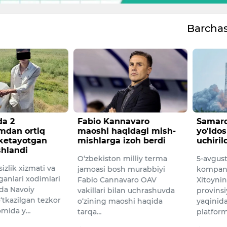
Barcha
a 2
Fabio Kannavaro
Samarq
mdan ortiq
maoshi haqidagi mish-
yo'ldos
 ketayotgan
mishlarga izoh berdi
uchiril
shlandi
O‘zbekiston milliy terma
5-avgus
izlik xizmati va
jamoasi bosh murabbiyi
kompani
ganlari xodimlari
Fabio Cannavaro OAV
Xitoyni
da Navoiy
vakillari bilan uchrashuvda
provinsi
o‘tkazilgan tezkor
o‘zining maoshi haqida
yaqinida
omida y…
tarqa…
platfor