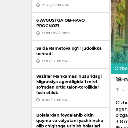
17:33 / 05.08.2026
6 AVGUSTGA OB-HAVO
PROGNOZI
17:09 / 05.08.2026
Saida Rametova og‘ir judolikka
uchradi
17:03 / 05.08.2026
O‘zbe
Vazirlar Mahkamasi huzuridagi
18-
Migratsiya agentligida 1 mlrd
so‘mdan ortiq talon-torojliklar
17:1
fosh etildi.
16:02 / 05.08.2026
O‘zbe
agent
o‘zga
Bolalardan foydalanib oltin
quyma va valyutani yashirincha
3-8 m
olib chiqishga urinish holatlari
iliq b