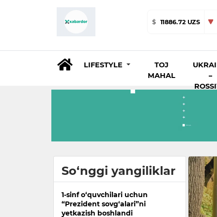
$
11886.72 UZS
LIFESTYLE
TOJ
UKRA
MAHAL
–
ROSS
So‘nggi yangiliklar
1-sinf o‘quvchilari uchun
“Prezident sovg‘alari”ni
yetkazish boshlandi