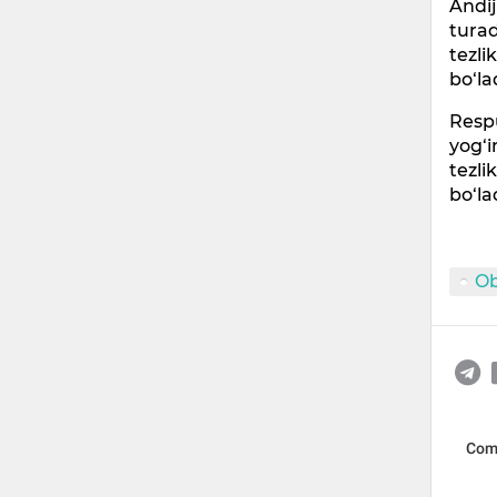
Andij
turad
tezli
bo‘la
Respu
yog‘i
tezli
bo‘la
O