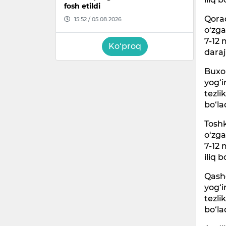
fosh etildi
Qoraq
15:52 / 05.08.2026
o‘zga
7-12 
Ko‘proq
daraj
Buxor
yog‘i
tezli
bo‘la
Toshk
o‘zga
7-12 
iliq b
Qashq
yog‘i
tezli
bo‘la