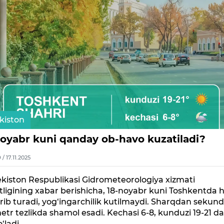
kiston
noyabr kuni qanday ob-havo kuzatiladi?
9 / 17.11.2025
kiston Respublikasi Gidrometeorologiya xizmati
ligining xabar berishicha, 18-noyabr kuni Toshkentda 
rib turadi, yog‘ingarchilik kutilmaydi. Sharqdan sekun
etr tezlikda shamol esadi. Kechasi 6-8, kunduzi 19-21 d
o‘ladi.