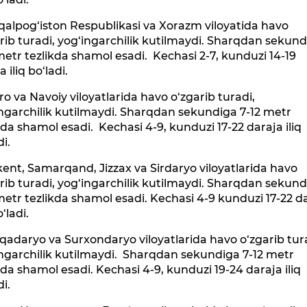
alpog‘iston Respublikasi va Xorazm viloyatida havo
rib turadi, yog‘ingarchilik kutilmaydi. Sharqdan sekun
metr tezlikda shamol esadi. Kechasi 2-7, kunduzi 14-19
a iliq bo‘ladi.
o va Navoiy viloyatlarida havo o‘zgarib turadi,
ngarchilik kutilmaydi. Sharqdan sekundiga 7-12 metr
kda shamol esadi. Kechasi 4-9, kunduzi 17-22 daraja iliq
di.
ent, Samarqand, Jizzax va Sirdaryo viloyatlarida havo
rib turadi, yog‘ingarchilik kutilmaydi. Sharqdan sekun
metr tezlikda shamol esadi. Kechasi 4-9 kunduzi 17-22 d
o‘ladi.
adaryo va Surxondaryo viloyatlarida havo o‘zgarib tur
ngarchilik kutilmaydi. Sharqdan sekundiga 7-12 metr
kda shamol esadi. Kechasi 4-9, kunduzi 19-24 daraja iliq
di.