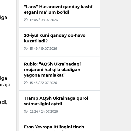
“Lans” Husanovni qanday kashf
etgani ma’lum bo‘ldi
diga
17:05 / 08.07.2026
20-iyul kuni qanday ob-havo
kuzatiladi?
15:49 / 19.07.2026
Rubio: “AQSh Ukrainadagi
mojaroni hal qila oladigan
yagona mamlakat”
diga
15:45 / 22.07.2026
araja
Tramp AQSh Ukrainaga qurol
adi,
sotmasligini aytdi
22:24 / 24.07.2026
Eron Yevropa Ittifoqini tinch