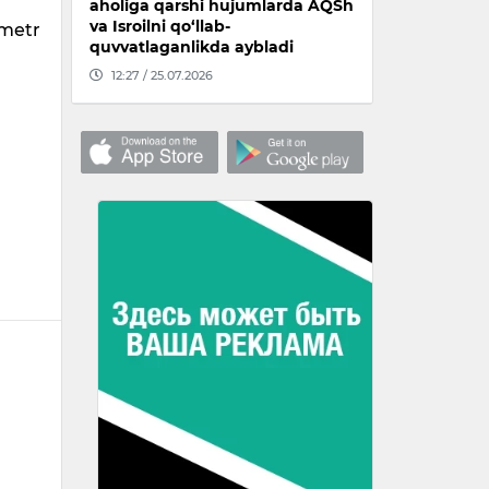
aholiga qarshi hujumlarda AQSh
va Isroilni qo‘llab-
 metr
quvvatlaganlikda aybladi
12:27 / 25.07.2026