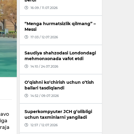
berdi
16:09 / 11.07.2026
“Menga hurmatsizlik qilmang” –
Messi
17:03 / 12.07.2026
Saudiya shahzodasi Londondagi
mehmonxonada vafot etdi
14:10 / 24.07.2026
O‘qishni ko‘chirish uchun o‘tish
ballari tasdiqlandi
14:52 / 09.07.2026
Superkompyuter JCH g‘olibligi
havo
uchun taxminlarni yangiladi
diga
12:57 / 12.07.2026
araja