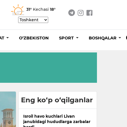
31°
Kechasi
18°
AT
O‘ZBEKISTON
SPORT
BOSHQALAR
Eng ko‘p o‘qilganlar
Isroil havo kuchlari Livan
janubidagi hududlarga zarbalar