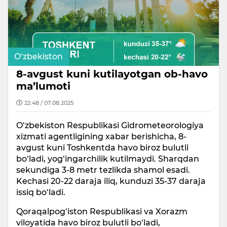
O‘zbekiston
8-avgust kuni kutilayotgan ob-havo
ma’lumoti
22:48 / 07.08.2025
O‘zbekiston Respublikasi Gidrometeorologiya
xizmati agentligining xabar berishicha, 8-
avgust kuni Toshkentda havo biroz bulutli
bo‘ladi, yog‘ingarchilik kutilmaydi. Sharqdan
sekundiga 3-8 metr tezlikda shamol esadi.
Kechasi 20-22 daraja iliq, kunduzi 35-37 daraja
issiq bo‘ladi.
Qoraqalpog‘iston Respublikasi va Xorazm
viloyatida havo biroz bulutli bo‘ladi,