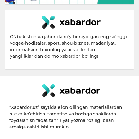
O‘zbekiston va jahonda ro‘y berayotgan eng so‘nggi
voqea-hodisalar, sport, shou-biznes, madaniyat,
informatsion texnologiyalar va ilm-fan
yangiliklaridan doimo xabardor bo‘ling!
“Xabardor.uz” saytida eʼlon qilingan materiallardan
nusxa ko‘chirish, tarqatish va boshqa shakllarda
foydalanish faqat tahririyat yozma roziligi bilan
amalga oshirilishi mumkin.