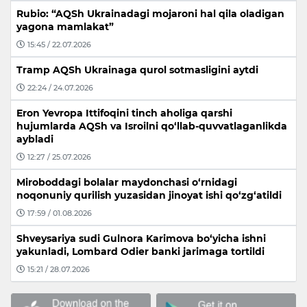
Rubio: “AQSh Ukrainadagi mojaroni hal qila oladigan
yagona mamlakat”
15:45 / 22.07.2026
Tramp AQSh Ukrainaga qurol sotmasligini aytdi
22:24 / 24.07.2026
Eron Yevropa Ittifoqini tinch aholiga qarshi
hujumlarda AQSh va Isroilni qo‘llab-quvvatlaganlikda
aybladi
12:27 / 25.07.2026
Miroboddagi bolalar maydonchasi o‘rnidagi
noqonuniy qurilish yuzasidan jinoyat ishi qo‘zg‘atildi
17:59 / 01.08.2026
Shveysariya sudi Gulnora Karimova bo‘yicha ishni
yakunladi, Lombard Odier banki jarimaga tortildi
15:21 / 28.07.2026