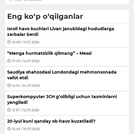
Eng ko‘p o‘qilganlar
Isroil havo kuchlari Livan janubidagi hududlarga
zarbalar berdi
16:09 / 11.07.2026
“Menga hurmatsizlik qilmang” – Messi
17:03 / 12.07.2026
Saudiya shahzodasi Londondagi mehmonxonada
vafot etdi
14:10 / 24.07.2026
Superkompyuter JCH g‘olibligi uchun taxminlarni
yangiladi
12:57 / 12.07.2026
20-iyul kuni qanday ob-havo kuzatiladi?
15:49 / 19.07.2026