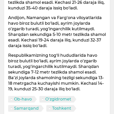
tezlikda shamol esadi. Kechasi 21-26 daraja iliq,
kunduzi 35-40 daraja issiq bo‘ladi.
Andijon, Namangan va Farg‘ona viloyatlarida
havo biroz bulutli bo‘ladi, ayrim joylarda
o‘zgarib turadi, yog‘ingarchilik kutilmaydi.
Sharqdan sekundiga 5-10 metr tezlikda shamol
esadi. Kechasi 19-24 daraja iliq, kunduzi 32-37
daraja issiq bo‘ladi.
Respublikamizning tog‘li hududlarida havo
biroz bulutli bo‘ladi, ayrim joylarda o‘zgarib
turadi, yog‘ingarchilik kutilmaydi. Sharqdan
sekundiga 7-12 metr tezlikda shamol esadi.
Ba’zi joylarda shamolning tezligi sekundiga 13-
18 metrgacha kuchayishi mumkin. Kechasi 14-
19, kunduzi 25-30 daraja iliq bo‘ladi.
Ob-havo
O‘zgidromet
Samarqand
Toshkent