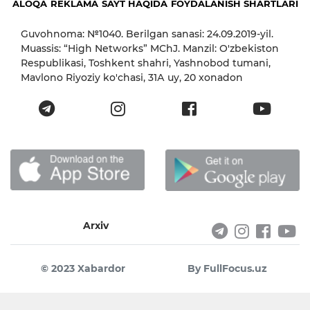
ALOQA
REKLAMA
SAYT HAQIDA
FOYDALANISH SHARTLARI
Guvohnoma: №1040. Berilgan sanasi: 24.09.2019-yil.
Muassis: “High Networks” MChJ. Manzil: O'zbekiston
Respublikasi, Toshkent shahri, Yashnobod tumani,
Mavlono Riyoziy ko'chasi, 31А uy, 20 xonadon
Arxiv
© 2023 Xabardor
By FullFocus.uz