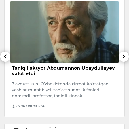
sh
Taniqli aktyor Abdumannon Ubaydullayev
A
vafot etdi
s
7-avgust kuni O‘zbekistonda xizmat ko‘rsatgan
A
i.
yoshlar murabbiysi, san’atshunoslik fanlari
qa
nomzodi, professor, taniqli kinoak…
O
09:26 / 08.08.2026