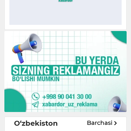
O‘zbekiston
Barchasi