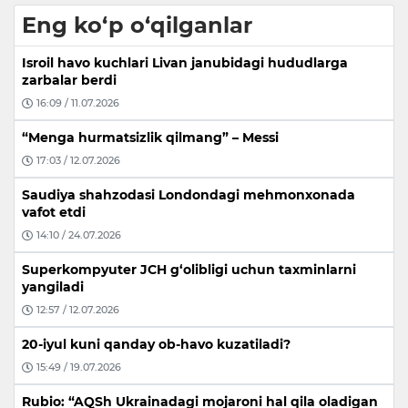
Eng ko‘p o‘qilganlar
Isroil havo kuchlari Livan janubidagi hududlarga
zarbalar berdi
16:09 / 11.07.2026
“Menga hurmatsizlik qilmang” – Messi
17:03 / 12.07.2026
Saudiya shahzodasi Londondagi mehmonxonada
vafot etdi
14:10 / 24.07.2026
Superkompyuter JCH g‘olibligi uchun taxminlarni
yangiladi
12:57 / 12.07.2026
20-iyul kuni qanday ob-havo kuzatiladi?
15:49 / 19.07.2026
Rubio: “AQSh Ukrainadagi mojaroni hal qila oladigan