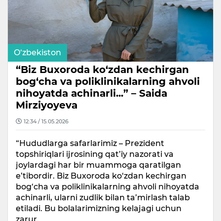
O‘zbekiston
“Biz Buxoroda ko‘zdan kechirgan
bog‘cha va poliklinikalarning ahvoli
nihoyatda achinarli...” – Saida
Mirziyoyeva
12:34 / 15.05.2026
“Hududlarga safarlarimiz – Prezident
topshiriqlari ijrosining qat’iy nazorati va
joylardagi har bir muammoga qaratilgan
e’tibordir. Biz Buxoroda ko‘zdan kechirgan
bog‘cha va poliklinikalarning ahvoli nihoyatda
achinarli, ularni zudlik bilan ta’mirlash talab
etiladi. Bu bolalarimizning kelajagi uchun
zarur.