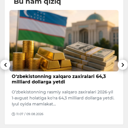
Bu ham qiziq
sh
O‘zbekistonning xalqaro zaxiralari 64,3
“
milliard dollarga yetdi
k
O‘zbekistonning rasmiy xalqaro zaxiralari 2026-yil
Av
i.
1-avgust holatiga ko‘ra 64,3 milliard dollarga yetdi.
g‘
Iyul oyida mamlakat…
h
11:07 / 09.08.2026