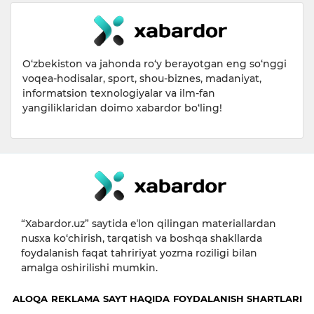
O‘zbekiston va jahonda ro‘y berayotgan eng so‘nggi
voqea-hodisalar, sport, shou-biznes, madaniyat,
informatsion texnologiyalar va ilm-fan
yangiliklaridan doimo xabardor bo‘ling!
“Xabardor.uz” saytida eʼlon qilingan materiallardan
nusxa ko‘chirish, tarqatish va boshqa shakllarda
foydalanish faqat tahririyat yozma roziligi bilan
amalga oshirilishi mumkin.
ALOQA
REKLAMA
SAYT HAQIDA
FOYDALANISH SHARTLARI