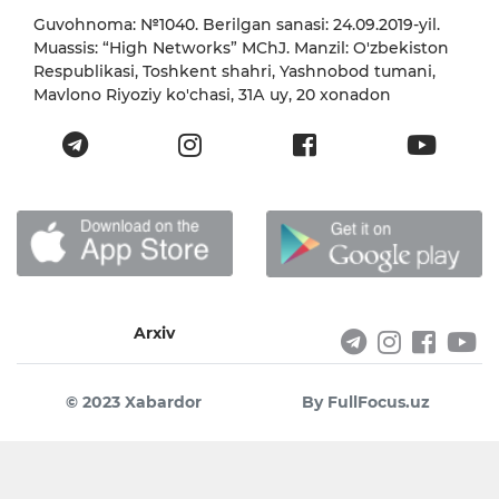
Guvohnoma: №1040. Berilgan sanasi: 24.09.2019-yil.
Muassis: “High Networks” MChJ. Manzil: O'zbekiston
Respublikasi, Toshkent shahri, Yashnobod tumani,
Mavlono Riyoziy ko'chasi, 31А uy, 20 xonadon
Arxiv
© 2023 Xabardor
By FullFocus.uz