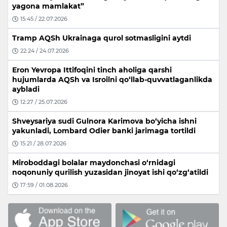
yagona mamlakat”
15:45 / 22.07.2026
Tramp AQSh Ukrainaga qurol sotmasligini aytdi
22:24 / 24.07.2026
Eron Yevropa Ittifoqini tinch aholiga qarshi
hujumlarda AQSh va Isroilni qo‘llab-quvvatlaganlikda
aybladi
12:27 / 25.07.2026
Shveysariya sudi Gulnora Karimova bo‘yicha ishni
yakunladi, Lombard Odier banki jarimaga tortildi
15:21 / 28.07.2026
Miroboddagi bolalar maydonchasi o‘rnidagi
noqonuniy qurilish yuzasidan jinoyat ishi qo‘zg‘atildi
17:59 / 01.08.2026