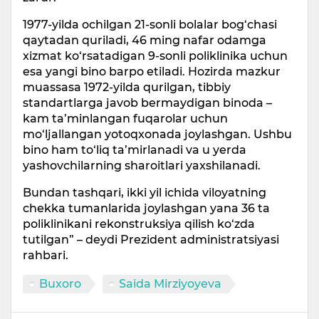
1977-yilda ochilgan 21-sonli bolalar bog‘chasi
qaytadan quriladi, 46 ming nafar odamga
xizmat ko‘rsatadigan 9-sonli poliklinika uchun
esa yangi bino barpo etiladi. Hozirda mazkur
muassasa 1972-yilda qurilgan, tibbiy
standartlarga javob bermaydigan binoda –
kam ta’minlangan fuqarolar uchun
mo‘ljallangan yotoqxonada joylashgan. Ushbu
bino ham to‘liq ta’mirlanadi va u yerda
yashovchilarning sharoitlari yaxshilanadi.
Bundan tashqari, ikki yil ichida viloyatning
chekka tumanlarida joylashgan yana 36 ta
poliklinikani rekonstruksiya qilish ko‘zda
tutilgan” – deydi Prezident administratsiyasi
rahbari.
Buxoro
Saida Mirziyoyeva