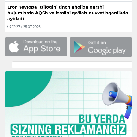
Eron Yevropa Ittifoqini tinch aholiga qarshi
hujumlarda AQSh va Isroilni qo‘llab-quvvatlaganlikda
aybladi
12:27 / 25.07.2026