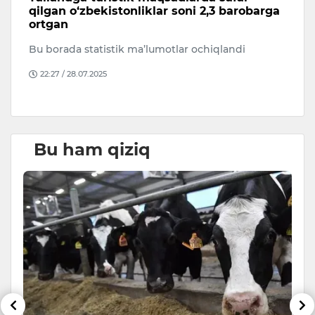
qilgan o‘zbekistonliklar soni 2,3 barobarga
l
ortgan
p
Bu borada statistik ma’lumotlar ochiqlandi
Se
ha
22:27 / 28.07.2025
on
Bu ham qiziq