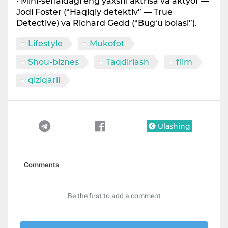
• Mini-serialdagi eng yaxshi aktrisa va aktyor —
Jodi Foster (“Haqiqiy detektiv” — True
Detective) va Richard Gedd (“Bug‘u bolasi”).
Lifestyle
Mukofot
Shou-biznes
Taqdirlash
film
qiziqarli
Ulashing