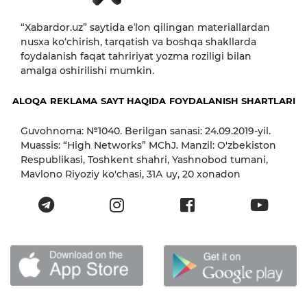
“Xabardor.uz” saytida eʼlon qilingan materiallardan
nusxa ko‘chirish, tarqatish va boshqa shakllarda
foydalanish faqat tahririyat yozma roziligi bilan
amalga oshirilishi mumkin.
ALOQA
REKLAMA
SAYT HAQIDA
FOYDALANISH SHARTLARI
Guvohnoma: №1040. Berilgan sanasi: 24.09.2019-yil.
Muassis: “High Networks” MChJ. Manzil: O'zbekiston
Respublikasi, Toshkent shahri, Yashnobod tumani,
Mavlono Riyoziy ko'chasi, 31А uy, 20 xonadon