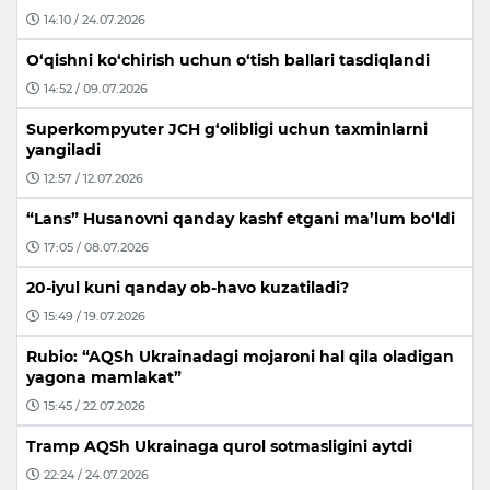
14:10 / 24.07.2026
O‘qishni ko‘chirish uchun o‘tish ballari tasdiqlandi
14:52 / 09.07.2026
Superkompyuter JCH g‘olibligi uchun taxminlarni
yangiladi
12:57 / 12.07.2026
“Lans” Husanovni qanday kashf etgani ma’lum bo‘ldi
17:05 / 08.07.2026
20-iyul kuni qanday ob-havo kuzatiladi?
15:49 / 19.07.2026
Rubio: “AQSh Ukrainadagi mojaroni hal qila oladigan
yagona mamlakat”
15:45 / 22.07.2026
Tramp AQSh Ukrainaga qurol sotmasligini aytdi
22:24 / 24.07.2026