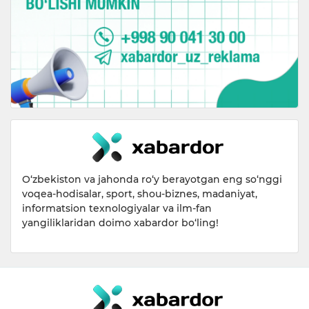
O‘zbekiston va jahonda ro‘y berayotgan eng so‘nggi
voqea-hodisalar, sport, shou-biznes, madaniyat,
informatsion texnologiyalar va ilm-fan
yangiliklaridan doimo xabardor bo‘ling!