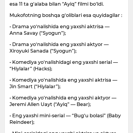
esa 11 ta g‘alaba bilan “Ayiq” filmi bo‘ldi.
Mukofotning boshqa g‘oliblari esa quyidagilar :
• Drama yo‘nalishida eng yaxshi aktrisa —
Anna Savay (“Syogun”);
• Drama yo‘nalishida eng yaxshi aktyor —
Xiroyuki Sanada (“Syogun”);
• Komediya yo‘nalishidagi eng yaxshi serial —
“Hiylalar” (Hacks);
• Komediya yo‘nalishida eng yaxshi aktrisa —
Jin Smart (“Hiylalar”);
• Komediya yo‘nalishida eng yaxshi aktyor —
Jeremi Allen Uayt (“Ayiq” — Bear);
• Eng yaxshi mini-serial — “Bug‘u bolasi” (Baby
Reindeer);