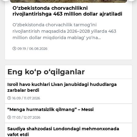
O‘zbekistonda chorvachilikni
T
rivojlantirishga 463 million dollar ajratiladi
h
i
O‘zbekistonda chorvachilik tarmog‘ini
O
a
rivojlantirish maqsadida 2026–2028 yillarda 463
bo
million dollar miqdorida mablag‘ yo‘na…
ya
09:19 / 06.08.2026
Eng ko‘p o‘qilganlar
Isroil havo kuchlari Livan janubidagi hududlarga
zarbalar berdi
16:09 / 11.07.2026
“Menga hurmatsizlik qilmang” – Messi
17:03 / 12.07.2026
Saudiya shahzodasi Londondagi mehmonxonada
vafot etdi