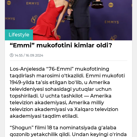
Lifestyle
“Emmi” mukofotini kimlar oldi?
14:55 / 16.09.2024
Los-Anjelesda “76-Emmi” mukofotining
taqdirlash marosimi o‘tkazildi. Emmi mukofoti
1949-yilda ta’sis etilgan bo‘lib, u Amerika
televideniyesi sohasidagi yutuqlar uchun
topshiriladi. U uchta tashkilot — Amerika
televizion akademiyasi, Amerika milliy
televizion akademiyasi va Xalqaro televizion
akademiyasi taqdim etiladi.
“Shogun” filmi 18 ta nominatsiyada g‘alaba
qozonib yetakchilik qildi. Undan keyingi o‘rinda