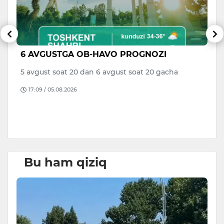
6 AVGUSTGA OB-HAVO PROGNOZI
V
di
a
5 avgust soat 20 dan 6 avgust soat 20 gacha
to
17:09 / 05.08.2026
B
D
Bu ham qiziq