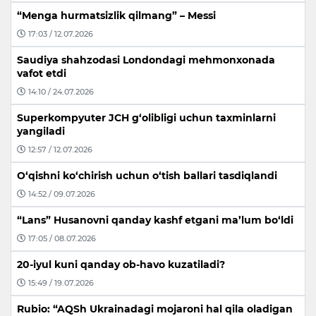
“Menga hurmatsizlik qilmang” – Messi
17:03 / 12.07.2026
Saudiya shahzodasi Londondagi mehmonxonada
vafot etdi
14:10 / 24.07.2026
Superkompyuter JCH g‘olibligi uchun taxminlarni
yangiladi
12:57 / 12.07.2026
O‘qishni ko‘chirish uchun o‘tish ballari tasdiqlandi
14:52 / 09.07.2026
“Lans” Husanovni qanday kashf etgani ma’lum bo‘ldi
17:05 / 08.07.2026
20-iyul kuni qanday ob-havo kuzatiladi?
15:49 / 19.07.2026
Rubio: “AQSh Ukrainadagi mojaroni hal qila oladigan