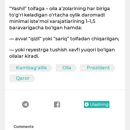
“Yashil” toifaga – oila a’zolarining har biriga
to‘g‘ri keladigan o‘rtacha oylik daromadi
minimal iste’mol xarajatlarining 1–1,5
baravarigacha bo‘lgan hamda:
— avval “qizil” yoki “sariq” toifadan chiqarilgan;
— yoki reyestrga tushish xavfi yuqori bo‘lgan
oilalar kiradi.
Kambag‘allik
Oila
Prezident
Qaror
Ulashing