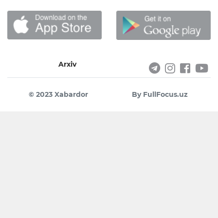
Arxiv
© 2023 Xabardor
By FullFocus.uz