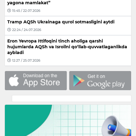
yagona mamlakat”
15:45 / 22.07.2026
Tramp AQSh Ukrainaga qurol sotmasligini aytdi
22:24 / 24.07.2026
Eron Yevropa Ittifoqini tinch aholiga qarshi
hujumlarda AQSh va Isroilni qo‘llab-quvvatlaganlikda
aybladi
12:27 / 25.07.2026