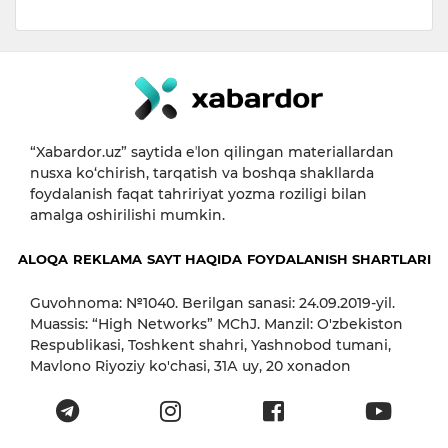
“Xabardor.uz” saytida eʼlon qilingan materiallardan
nusxa ko‘chirish, tarqatish va boshqa shakllarda
foydalanish faqat tahririyat yozma roziligi bilan
amalga oshirilishi mumkin.
ALOQA
REKLAMA
SAYT HAQIDA
FOYDALANISH SHARTLARI
Guvohnoma: №1040. Berilgan sanasi: 24.09.2019-yil.
Muassis: “High Networks” MChJ. Manzil: O'zbekiston
Respublikasi, Toshkent shahri, Yashnobod tumani,
Mavlono Riyoziy ko'chasi, 31А uy, 20 xonadon