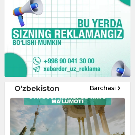
O‘zbekiston
Barchasi