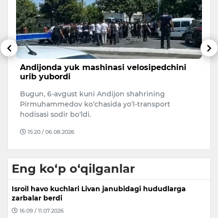
Andijonda yuk mashinasi velosipedchini
T
urib yubordi
y
m
Bugun, 6-avgust kuni Andijon shahrining
O
Pirmuhammedov ko‘chasida yo‘l-transport
L
hodisasi sodir bo‘ldi.
yu
15:20 / 06.08.2026
Eng ko‘p o‘qilganlar
Isroil havo kuchlari Livan janubidagi hududlarga
zarbalar berdi
16:09 / 11.07.2026