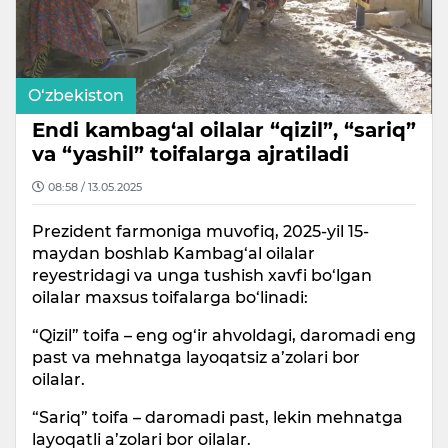
O‘zbekiston
Endi kambag‘al oilalar “qizil”, “sariq”
va “yashil” toifalarga ajratiladi
08:58 / 13.05.2025
Prezident farmoniga muvofiq, 2025-yil 15-
maydan boshlab Kambag‘al oilalar
reyestridagi va unga tushish xavfi bo‘lgan
oilalar maxsus toifalarga bo‘linadi:
“Qizil” toifa – eng og‘ir ahvoldagi, daromadi eng
past va mehnatga layoqatsiz a’zolari bor
oilalar.
“Sariq” toifa – daromadi past, lekin mehnatga
layoqatli a’zolari bor oilalar.