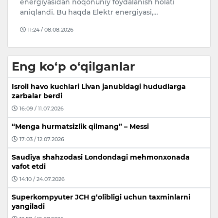
Qo
ev
energiyasidan noqonuniy foydalanish holati
B
aniqlandi. Bu haqda Elektr energiyasi,…
o
11:24 / 08.08.2026
Eng ko‘p o‘qilganlar
Isroil havo kuchlari Livan janubidagi hududlarga
zarbalar berdi
16:09 / 11.07.2026
“Menga hurmatsizlik qilmang” – Messi
17:03 / 12.07.2026
Saudiya shahzodasi Londondagi mehmonxonada
vafot etdi
14:10 / 24.07.2026
Superkompyuter JCH g‘olibligi uchun taxminlarni
yangiladi