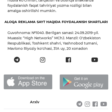
nusxa ko‘chirish, tarqatish va boshqa shakllarda
foydalanish faqat tahririyat yozma roziligi bilan
amalga oshirilishi mumkin.
ALOQA
REKLAMA
SAYT HAQIDA
FOYDALANISH SHARTLARI
Guvohnoma: №1040. Berilgan sanasi: 24.09.2019-yil.
Muassis: “High Networks” MChJ. Manzil: O'zbekiston
Respublikasi, Toshkent shahri, Yashnobod tumani,
Mavlono Riyoziy ko'chasi, 31А uy, 20 xonadon
Arxiv