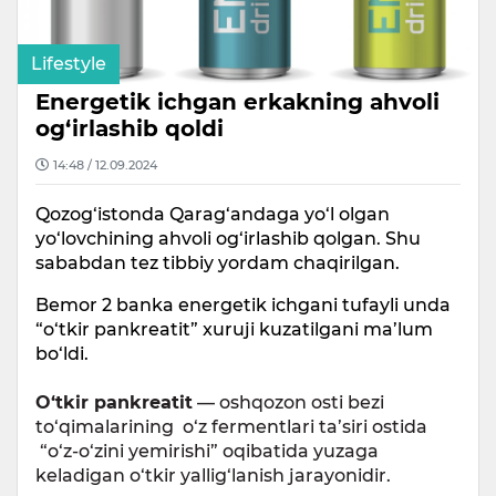
Lifestyle
Energetik ichgan erkakning ahvoli
og‘irlashib qoldi
14:48 / 12.09.2024
Qozog‘istonda Qarag‘andaga yo‘l olgan
yo‘lovchining ahvoli og‘irlashib qolgan. Shu
sababdan tez tibbiy yordam chaqirilgan.
Bemor 2 banka energetik ichgani tufayli unda
“o‘tkir pankreatit” xuruji kuzatilgani ma’lum
bo‘ldi.
O‘tkir pankreatit
— oshqozon osti bezi
to‘qimalarining o‘z fermentlari ta’siri ostida
“o‘z-o‘zini yemirishi” oqibatida yuzaga
keladigan o‘tkir yallig‘lanish jarayonidir.