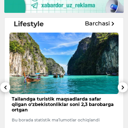
Lifestyle
Barchasi
Tailandga turistik maqsadlarda safar
S
qilgan o‘zbekistonliklar soni 2,3 barobarga
l
ortgan
p
Bu borada statistik ma’lumotlar ochiqlandi
Se
ha