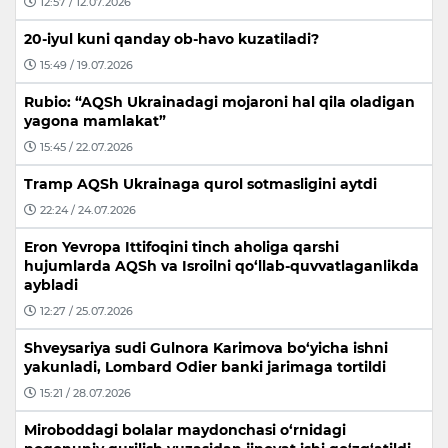
12:57 / 12.07.2026
20-iyul kuni qanday ob-havo kuzatiladi?
15:49 / 19.07.2026
Rubio: “AQSh Ukrainadagi mojaroni hal qila oladigan
yagona mamlakat”
15:45 / 22.07.2026
Tramp AQSh Ukrainaga qurol sotmasligini aytdi
22:24 / 24.07.2026
Eron Yevropa Ittifoqini tinch aholiga qarshi
hujumlarda AQSh va Isroilni qo‘llab-quvvatlaganlikda
aybladi
12:27 / 25.07.2026
Shveysariya sudi Gulnora Karimova bo‘yicha ishni
yakunladi, Lombard Odier banki jarimaga tortildi
15:21 / 28.07.2026
Miroboddagi bolalar maydonchasi o‘rnidagi