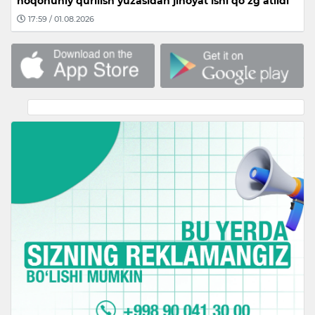
noqonuniy qurilish yuzasidan jinoyat ishi qo‘zg‘atildi
17:59 / 01.08.2026