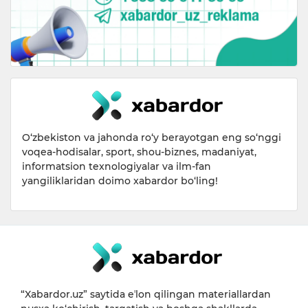
O‘zbekiston va jahonda ro‘y berayotgan eng so‘nggi
voqea-hodisalar, sport, shou-biznes, madaniyat,
informatsion texnologiyalar va ilm-fan
yangiliklaridan doimo xabardor bo‘ling!
“Xabardor.uz” saytida eʼlon qilingan materiallardan