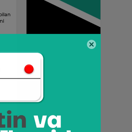
bilan
ni
,