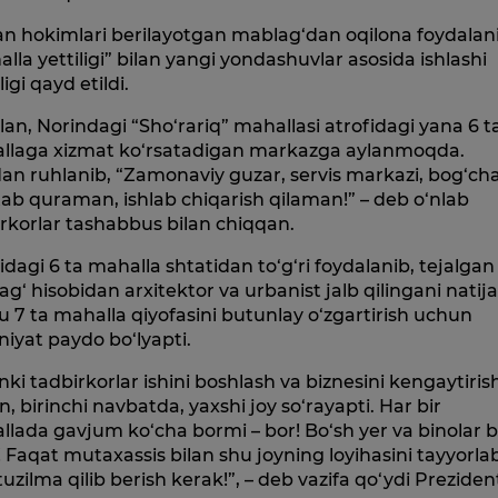
n hokimlari berilayotgan mablag‘dan oqilona foydalan
lla yettiligi” bilan yangi yondashuvlar asosida ishlashi
ligi qayd etildi.
an, Norindagi “Sho‘rariq” mahallasi atrofidagi yana 6 t
llaga xizmat ko‘rsatadigan markazga aylanmoqda.
n ruhlanib, “Zamonaviy guzar, servis markazi, bog‘cha
b quraman, ishlab chiqarish qilaman!” – deb o‘nlab
rkorlar tashabbus bilan chiqqan.
idagi 6 ta mahalla shtatidan to‘g‘ri foydalanib, tejalgan
g‘ hisobidan arxitektor va urbanist jalb qilingani natij
 7 ta mahalla qiyofasini butunlay o‘zgartirish uchun
iyat paydo bo‘lyapti.
ki tadbirkorlar ishini boshlash va biznesini kengaytiris
, birinchi navbatda, yaxshi joy so‘rayapti. Har bir
lada gavjum ko‘cha bormi – bor! Bo‘sh yer va binolar 
! Faqat mutaxassis bilan shu joyning loyihasini tayyorla
tuzilma qilib berish kerak!”, – deb vazifa qo‘ydi Preziden