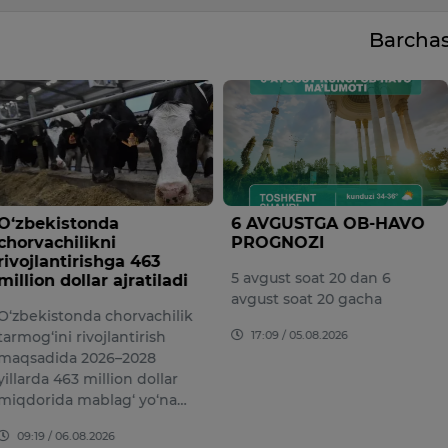
Barcha
tonda
6 AVGUSTGA OB-HAVO
Vazirl
likni
PROGNOZI
huzuri
irishga 463
agentli
5 avgust soat 20 dan 6
llar ajratiladi
so‘mdan
avgust soat 20 gacha
torojlik
nda chorvachilik
Bu haqd
17:09 / 05.08.2026
ivojlantirish
huzurid
 2026–2028
Departa
 million dollar
bermoq
mablag‘ yo‘na…
16:02 /
08.2026