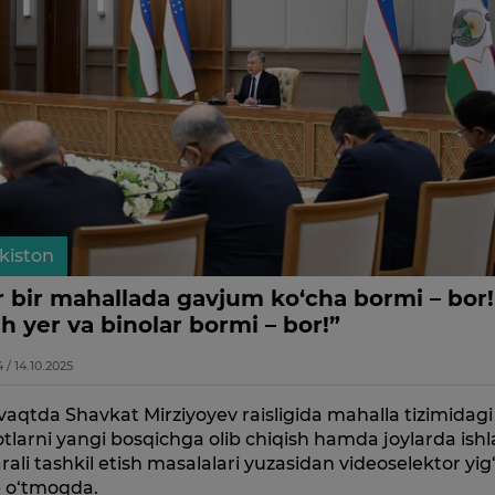
kiston
r bir mahallada gavjum ko‘cha bormi – bor!
h yer va binolar bormi – bor!”
4 / 14.10.2025
vaqtda Shavkat Mirziyoyev raisligida mahalla tizimidagi
otlarni yangi bosqichga olib chiqish hamda joylarda ishl
ali tashkil etish masalalari yuzasidan videoselektor yig‘i
b o‘tmoqda.