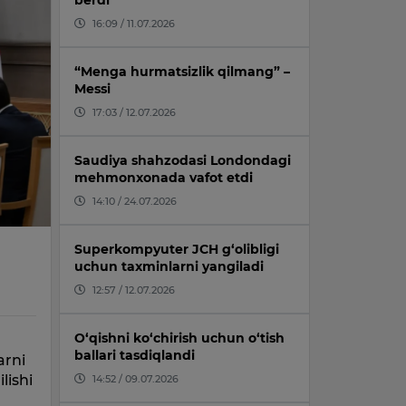
berdi
16:09 / 11.07.2026
“Menga hurmatsizlik qilmang” –
Messi
17:03 / 12.07.2026
Saudiya shahzodasi Londondagi
mehmonxonada vafot etdi
14:10 / 24.07.2026
Superkompyuter JCH g‘olibligi
uchun taxminlarni yangiladi
12:57 / 12.07.2026
O‘qishni ko‘chirish uchun o‘tish
ballari tasdiqlandi
arni
lishi
14:52 / 09.07.2026