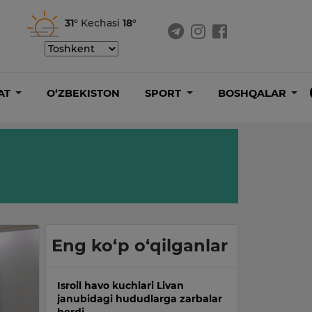
31°
Kechasi
18°
AT
O‘ZBEKISTON
SPORT
BOSHQALAR
Eng ko‘p o‘qilganlar
Isroil havo kuchlari Livan
janubidagi hududlarga zarbalar