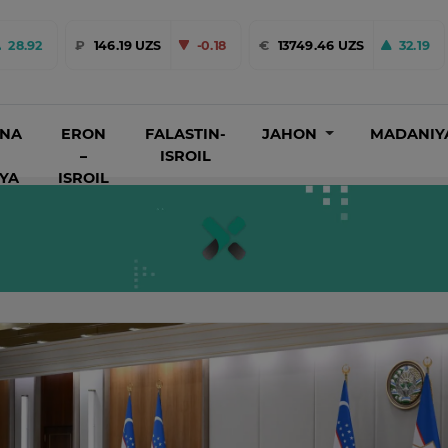
28.92
₽
146.19 UZS
-0.18
€
13749.46 UZS
32.19
INA
ERON
FALASTIN-
JAHON
MADANIY
–
ISROIL
IYA
ISROIL