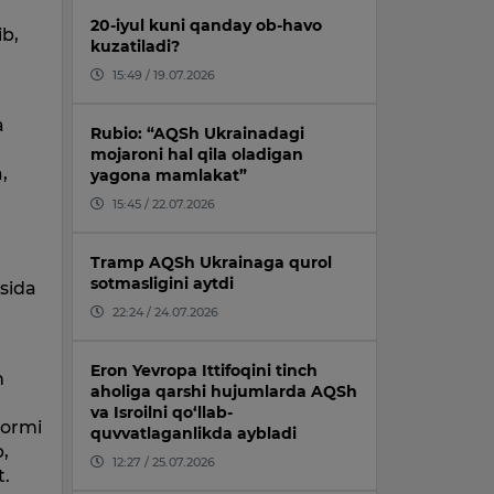
20-iyul kuni qanday ob-havo
ib,
kuzatiladi?
15:49 / 19.07.2026
a
Rubio: “AQSh Ukrainadagi
mojaroni hal qila oladigan
,
yagona mamlakat”
15:45 / 22.07.2026
Tramp AQSh Ukrainaga qurol
sotmasligini aytdi
asida
22:24 / 24.07.2026
Eron Yevropa Ittifoqini tinch
h
aholiga qarshi hujumlarda AQSh
va Isroilni qo‘llab-
bormi
quvvatlaganlikda aybladi
b,
12:27 / 25.07.2026
t.