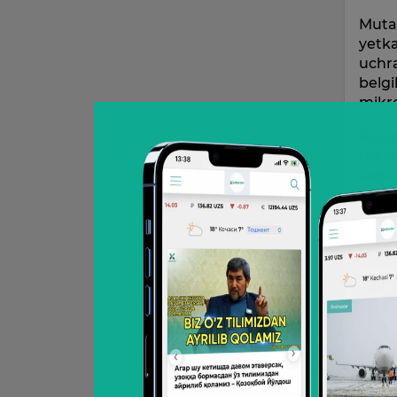
Mutas
yetka
uchra
belgi
mikro
Kelas
mahal
saqla
Pr