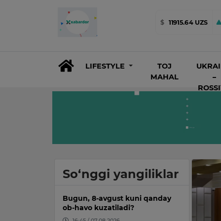
$
11915.64 UZS
LIFESTYLE
TOJ
UKRA
MAHAL
–
ROSS
So‘nggi yangiliklar
Bugun, 8-avgust kuni qanday
ob-havo kuzatiladi?
16:45 / 07.08.2026