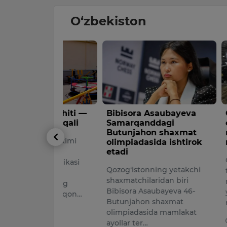
O‘zbekiston
r muhiti —
Bibisora Asaubayeva
O‘zbekis
ar orqali
Samarqanddagi
chorvachi
Butunjahon shaxmat
rivojlant
har hokimi
olimpiadasida ishtirok
million do
zakov
etadi
O‘zbekisto
espublikasi
Qozog‘istonning yetakchi
tarmog‘ini r
shaxmatchilaridan biri
maqsadida
yasining
Bibisora Asaubayeva 46-
yillarda 463
ligi va qon…
Butunjahon shaxmat
miqdorida 
olimpiadasida mamlakat
026
09:19 / 06.
ayollar ter…