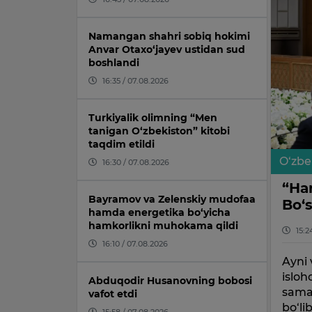
Namangan shahri sobiq hokimi
Anvar Otaxo‘jayev ustidan sud
boshlandi
16:35 / 07.08.2026
Turkiyalik olimning “Men
tanigan O‘zbekiston” kitobi
taqdim etildi
O‘zbe
16:30 / 07.08.2026
“Ha
Bayramov va Zelenskiy mudofaa
Bo‘s
hamda energetika bo‘yicha
hamkorlikni muhokama qildi
15:2
16:10 / 07.08.2026
Ayni 
isloh
Abduqodir Husanovning bobosi
samar
vafot etdi
bo‘li
15:58 / 07.08.2026