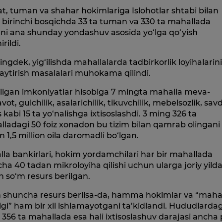
at, tuman va shahar hokimlariga Islohotlar shtabi bilan
 birinchi bosqichda 33 ta tuman va 330 ta mahallada
rni ana shunday yondashuv asosida yo‘lga qo‘yish
rildi.
ngdek, yig‘ilishda mahallalarda tadbirkorlik loyihalarin
ytirish masalalari muhokama qilindi.
ilgan imkoniyatlar hisobiga 7 mingta mahalla meva-
vot, gulchilik, asalarichilik, tikuvchilik, mebelsozlik, sav
s kabi 15 ta yo‘nalishga ixtisoslashdi. 3 ming 326 ta
ladagi 50 foiz xonadon bu tizim bilan qamrab olingani
 1,5 million oila daromadli bo‘lgan.
la bankirlari, hokim yordamchilari har bir mahallada
cha 40 tadan mikroloyiha qilishi uchun ularga joriy yilda
ion so‘m resurs berilgan.
n shuncha resurs berilsa-da, hamma hokimlar va “maha
ligi” ham bir xil ishlamayotgani ta’kidlandi. Hududlardag
356 ta mahallada esa hali ixtisoslashuv darajasi ancha 