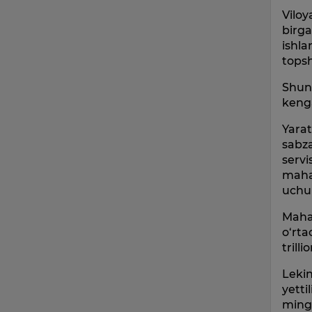
Viloy
birga
ishla
topshi
Shuni
kenga
Yarat
sabza
servi
mahal
uchun
Mahal
o‘rta
trill
Leki
yetti
ming 