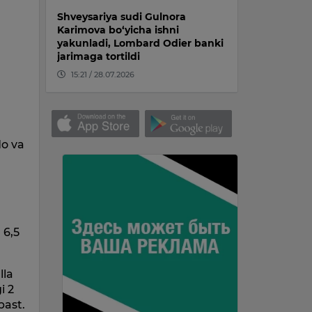
Shveysariya sudi Gulnora
Karimova bo‘yicha ishni
yakunladi, Lombard Odier banki
jarimaga tortildi
15:21 / 28.07.2026
i
do va
 6,5
lla
i 2
past.