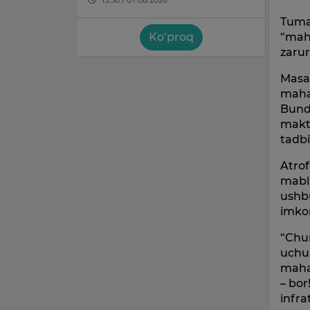
Tuma
“maha
Ko‘proq
zarur
Masal
maha
Bunda
makta
tadbi
Atrof
mabla
ushbu
imkon
“Chun
uchun
mahal
– bor
infra