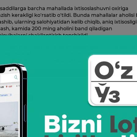
addilarga barcha mahallada ixtisoslashuvni oxiriga
zish kerakligi ko‘rsatib o‘tildi. Bunda mahallalar aholisi 
shib, ularning salohiyatidan kelib chiqib, aniq ixtisosligi
lash, kamida 200 ming aholini band qiladigan
loyihalarni shakllantirish topshirildi.
i yildan meva-sabzavotga ixtisoslashgan 2 ming 682 ta
laga sanoat olib kirish uchun imtiyozli resurslar, avvalo
sh, qayta ishlash va qadoqlash loyihalariga beriladi.
ezident
Shavkat Mirziyoyev
Videoselektor
Ulashing