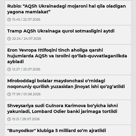
Rubio: “AQSh Ukrainadagi mojaroni hal qila oladigan
yagona mamlakat”
15:45 / 22.07.2026
Tramp AQSh Ukrainaga qurol sotmasligini aytdi
22:24 / 24.07.2026
Eron Yevropa Ittifoqini tinch aholiga qarshi
hujumlarda AQSh va Isroilni qo‘llab-quvvatlaganlikda
aybladi
12:27 / 25.07.2026
Miroboddagi bolalar maydonchasi o‘rnidagi
noqonuniy qurilish yuzasidan jinoyat ishi qo‘zg‘atildi
17:59 / 01.08.2026
Shveysariya sudi Gulnora Karimova bo‘yicha ishni
yakunladi, Lombard Odier banki jarimaga tortildi
15:21 / 28.07.2026
"Bunyodkor" klubiga 5 milliard so‘m ajratildi