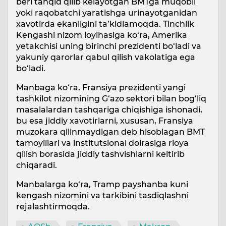
beri tanqid qilib kelayotgan BMTga muqobil
yoki raqobatchi yaratishga urinayotganidan
xavotirda ekanligini ta’kidlamoqda. Tinchlik
Kengashi nizom loyihasiga ko‘ra, Amerika
yetakchisi uning birinchi prezidenti bo‘ladi va
yakuniy qarorlar qabul qilish vakolatiga ega
bo‘ladi.
Manbaga ko‘ra, Fransiya prezidenti yangi
tashkilot nizomining G‘azo sektori bilan bog‘liq
masalalardan tashqariga chiqishiga ishonadi,
bu esa jiddiy xavotirlarni, xususan, Fransiya
muzokara qilinmaydigan deb hisoblagan BMT
tamoyillari va institutsional doirasiga rioya
qilish borasida jiddiy tashvishlarni keltirib
chiqaradi.
Manbalarga ko‘ra, Tramp payshanba kuni
kengash nizomini va tarkibini tasdiqlashni
rejalashtirmoqda.