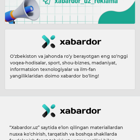
O‘zbekiston va jahonda ro‘y berayotgan eng so‘nggi
voqea-hodisalar, sport, shou-biznes, madaniyat,
informatsion texnologiyalar va ilm-fan
yangiliklaridan doimo xabardor bo‘ling!
“Xabardor.uz” saytida eʼlon qilingan materiallardan
nusxa ko‘chirish, tarqatish va boshqa shakllarda