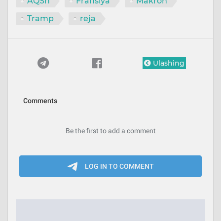
AQSh
Fransiya
Makron
Tramp
reja
Ulashing