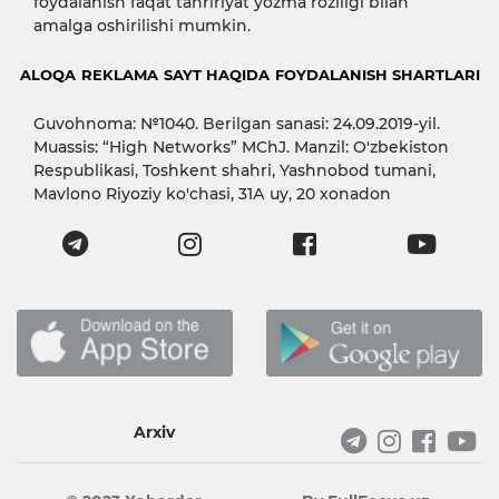
foydalanish faqat tahririyat yozma roziligi bilan
amalga oshirilishi mumkin.
ALOQA
REKLAMA
SAYT HAQIDA
FOYDALANISH SHARTLARI
Guvohnoma: №1040. Berilgan sanasi: 24.09.2019-yil.
Muassis: “High Networks” MChJ. Manzil: O'zbekiston
Respublikasi, Toshkent shahri, Yashnobod tumani,
Mavlono Riyoziy ko'chasi, 31А uy, 20 xonadon
Arxiv