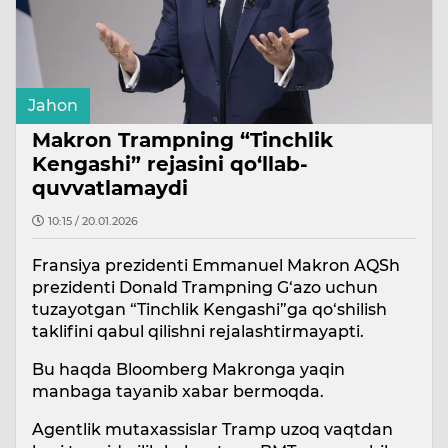
Jahon
Makron Trampning “Tinchlik
Kengashi” rejasini qo‘llab-
quvvatlamaydi
10:15 / 20.01.2026
Fransiya prezidenti Emmanuel Makron AQSh
prezidenti Donald Trampning G‘azo uchun
tuzayotgan “Tinchlik Kengashi”ga qo‘shilish
taklifini qabul qilishni rejalashtirmayapti.
Bu haqda Bloomberg Makronga yaqin
manbaga tayanib xabar bermoqda.
Agentlik mutaxassislar Tramp uzoq vaqtdan