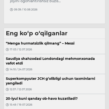
nomzodi, professor, taniqli kinoak…
t
09:26 / 08.08.2026
Eng ko‘p o‘qilganlar
“Menga hurmatsizlik qilmang” – Messi
17:03 / 12.07.2026
Saudiya shahzodasi Londondagi mehmonxonada
vafot etdi
14:10 / 24.07.2026
Superkompyuter JCH g‘olibligi uchun taxminlarni
yangiladi
12:57 / 12.07.2026
20-iyul kuni qanday ob-havo kuzatiladi?
15:49 / 19.07.2026