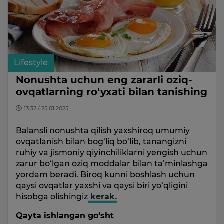
Lifestyle
Nonushta uchun eng zararli oziq-
ovqatlarning ro‘yxati bilan tanishing
13:32 / 25.01.2025
Balansli nonushta qilish yaxshiroq umumiy
ovqatlanish bilan bog‘liq bo‘lib, tanangizni
ruhiy va jismoniy qiyinchiliklarni yengish uchun
zarur bo‘lgan oziq moddalar bilan ta’minlashga
yordam beradi. Biroq kunni boshlash uchun
qaysi ovqatlar yaxshi va qaysi biri yo‘qligini
hisobga olishingiz
kerak.
Qayta ishlangan go‘sht