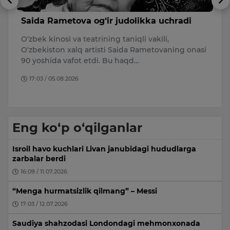
Saida Rametova og‘ir judolikka uchradi
S
u
O‘zbek kinosi va teatrining taniqli vakili,
5
O‘zbekiston xalq artisti Saida Rametovaning onasi
t
90 yoshida vafot etdi. Bu haqd…
qi
17:03 / 05.08.2026
Eng ko‘p o‘qilganlar
Isroil havo kuchlari Livan janubidagi hududlarga
zarbalar berdi
16:09 / 11.07.2026
“Menga hurmatsizlik qilmang” – Messi
17:03 / 12.07.2026
Saudiya shahzodasi Londondagi mehmonxonada