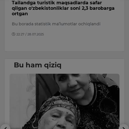
Tailandga turistik maqsadlarda safar
S
qilgan o‘zbekistonliklar soni 2,3 barobarga
l
ortgan
p
Bu borada statistik ma’lumotlar ochiqlandi
Se
ha
22:27 / 28.07.2025
on
Bu ham qiziq