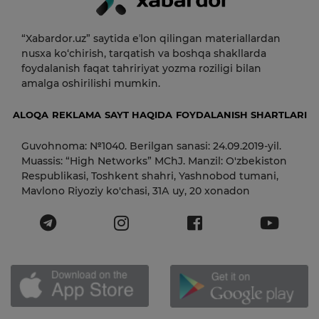
“Xabardor.uz” saytida eʼlon qilingan materiallardan
nusxa ko‘chirish, tarqatish va boshqa shakllarda
foydalanish faqat tahririyat yozma roziligi bilan
amalga oshirilishi mumkin.
ALOQA
REKLAMA
SAYT HAQIDA
FOYDALANISH SHARTLARI
Guvohnoma: №1040. Berilgan sanasi: 24.09.2019-yil.
Muassis: “High Networks” MChJ. Manzil: O'zbekiston
Respublikasi, Toshkent shahri, Yashnobod tumani,
Mavlono Riyoziy ko'chasi, 31А uy, 20 xonadon