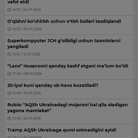
vafot etdi
14:10 / 24.07.2026
O‘qishni ko‘chirish uchun o‘tish ballari tasdiqlandi
14:52 / 09.07.2026
Superkompyuter JCH g‘olibligi uchun taxminlarni
yangiladi
12:57 / 12.07.2026
“Lans” Husanovni qanday kashf etgani ma’lum bo‘ldi
17:05 / 08.07.2026
20-iyul kuni qanday ob-havo kuzatiladi?
15:49 / 19.07.2026
Rubio: “AQSh Ukrainadagi mojaroni hal qila oladigan
yagona mamlakat”
15:45 / 22.07.2026
Tramp AQSh Ukrainaga qurol sotmasligini aytdi
22:24 / 24.07.2026