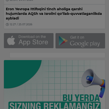
Eron Yevropa Ittifoqini tinch aholiga qarshi
hujumlarda AQSh va Isroilni qo‘llab-quvvatlaganlikda
aybladi
12:27 / 25.07.2026