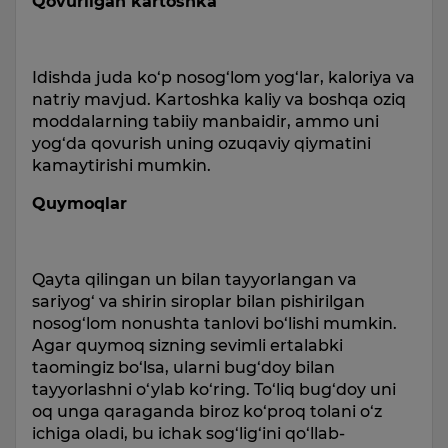
Qovurilgan kartoshka
Idishda juda ko‘p nosog‘lom yog‘lar, kaloriya va
natriy mavjud. Kartoshka kaliy va boshqa oziq
moddalarning tabiiy manbaidir, ammo uni
yog‘da qovurish uning ozuqaviy qiymatini
kamaytirishi mumkin.
Quymoqlar
Qayta qilingan un bilan tayyorlangan va
sariyog‘ va shirin siroplar bilan pishirilgan
nosog‘lom nonushta tanlovi bo‘lishi mumkin.
Agar quymoq sizning sevimli ertalabki
taomingiz bo‘lsa, ularni bug‘doy bilan
tayyorlashni o‘ylab ko‘ring. To‘liq bug‘doy uni
oq unga qaraganda biroz ko‘proq tolani o‘z
ichiga oladi, bu ichak sog‘lig‘ini qo‘llab-