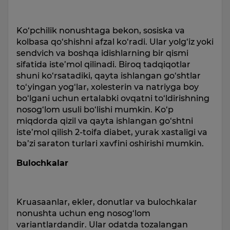
Ko‘pchilik nonushtaga bekon, sosiska va
kolbasa qo‘shishni afzal ko‘radi. Ular yolg‘iz yoki
sendvich va boshqa idishlarning bir qismi
sifatida iste’mol qilinadi. Biroq tadqiqotlar
shuni ko‘rsatadiki, qayta ishlangan go‘shtlar
to‘yingan yog‘lar, xolesterin va natriyga boy
bo‘lgani uchun ertalabki ovqatni to‘ldirishning
nosog‘lom usuli bo‘lishi mumkin. Ko‘p
miqdorda qizil va qayta ishlangan go‘shtni
iste’mol qilish 2-toifa diabet, yurak xastaligi va
ba’zi saraton turlari xavfini oshirishi mumkin.
Bulochkalar
Kruasaanlar, ekler, donutlar va bulochkalar
nonushta uchun eng nosog‘lom
variantlardandir. Ular odatda tozalangan