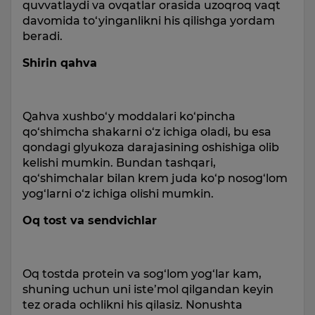
quvvatlaydi va ovqatlar orasida uzoqroq vaqt
davomida to‘yinganlikni his qilishga yordam
beradi.
Shirin qahva
Qahva xushbo‘y moddalari ko‘pincha
qo‘shimcha shakarni o‘z ichiga oladi, bu esa
qondagi glyukoza darajasining oshishiga olib
kelishi mumkin. Bundan tashqari,
qo‘shimchalar bilan krem juda ko‘p nosog‘lom
yog‘larni o‘z ichiga olishi mumkin.
Oq tost va sendvichlar
Oq tostda protein va sog‘lom yog‘lar kam,
shuning uchun uni iste’mol qilgandan keyin
tez orada ochlikni his qilasiz. Nonushta