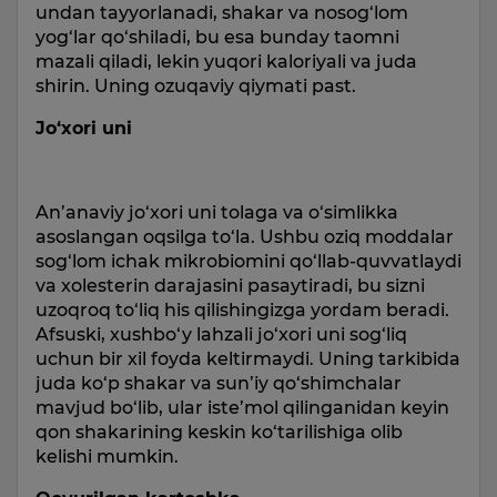
undan tayyorlanadi, shakar va nosog‘lom
yog‘lar qo‘shiladi, bu esa bunday taomni
mazali qiladi, lekin yuqori kaloriyali va juda
shirin. Uning ozuqaviy qiymati past.
Jo‘xori uni
An’anaviy jo‘xori uni tolaga va o‘simlikka
asoslangan oqsilga to‘la. Ushbu oziq moddalar
sog‘lom ichak mikrobiomini qo‘llab-quvvatlaydi
va xolesterin darajasini pasaytiradi, bu sizni
uzoqroq to‘liq his qilishingizga yordam beradi.
Afsuski, xushbo‘y lahzali jo‘xori uni sog‘liq
uchun bir xil foyda keltirmaydi. Uning tarkibida
juda ko‘p shakar va sun’iy qo‘shimchalar
mavjud bo‘lib, ular iste’mol qilinganidan keyin
qon shakarining keskin ko‘tarilishiga olib
kelishi mumkin.