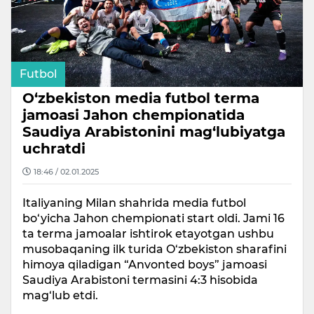
Futbol
O‘zbekiston media futbol terma
jamoasi Jahon chempionatida
Saudiya Arabistonini mag‘lubiyatga
uchratdi
18:46 / 02.01.2025
Italiyaning Milan shahrida media futbol
bo‘yicha Jahon chempionati start oldi. Jami 16
ta terma jamoalar ishtirok etayotgan ushbu
musobaqaning ilk turida O‘zbekiston sharafini
himoya qiladigan “Anvonted boys” jamoasi
Saudiya Arabistoni termasini 4:3 hisobida
mag‘lub etdi.