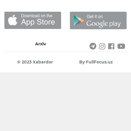
Arxiv
© 2023 Xabardor
By FullFocus.uz