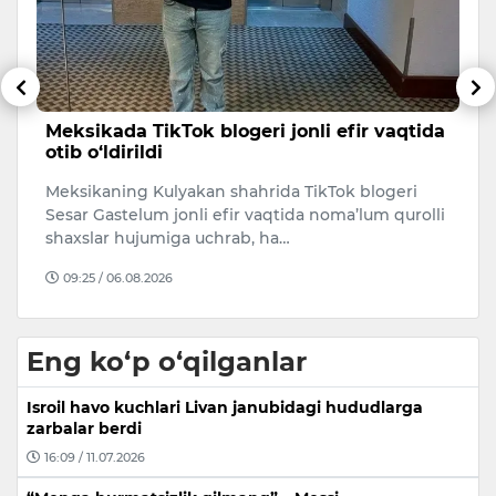
Meksikada TikTok blogeri jonli efir vaqtida
B
otib o‘ldirildi
e
m
20
Meksikaning Kulyakan shahrida TikTok blogeri
Uk
Sesar Gastelum jonli efir vaqtida noma’lum qurolli
Oz
shaxslar hujumiga uchrab, ha…
q
09:25 / 06.08.2026
Eng ko‘p o‘qilganlar
Isroil havo kuchlari Livan janubidagi hududlarga
zarbalar berdi
16:09 / 11.07.2026