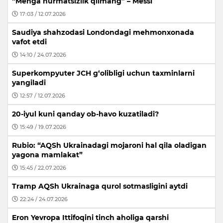
“Menga hurmatsizlik qilmang” – Messi
17:03 / 12.07.2026
Saudiya shahzodasi Londondagi mehmonxonada
vafot etdi
14:10 / 24.07.2026
Superkompyuter JCH g‘olibligi uchun taxminlarni
yangiladi
12:57 / 12.07.2026
20-iyul kuni qanday ob-havo kuzatiladi?
15:49 / 19.07.2026
Rubio: “AQSh Ukrainadagi mojaroni hal qila oladigan
yagona mamlakat”
15:45 / 22.07.2026
Tramp AQSh Ukrainaga qurol sotmasligini aytdi
22:24 / 24.07.2026
Eron Yevropa Ittifoqini tinch aholiga qarshi