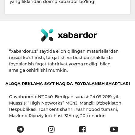
yangiliklaridan doimo xabardor bo‘ling!
“Xabardor.uz” saytida eʼlon qilingan materiallardan
nusxa ko‘chirish, tarqatish va boshqa shakllarda
foydalanish faqat tahririyat yozma roziligi bilan
amalga oshirilishi mumkin.
ALOQA
REKLAMA
SAYT HAQIDA
FOYDALANISH SHARTLARI
Guvohnoma: №1040. Berilgan sanasi: 24.09.2019-yil.
Muassis: “High Networks” MChJ. Manzil: O'zbekiston
Respublikasi, Toshkent shahri, Yashnobod tumani,
Mavlono Riyoziy ko'chasi, 31А uy, 20 xonadon