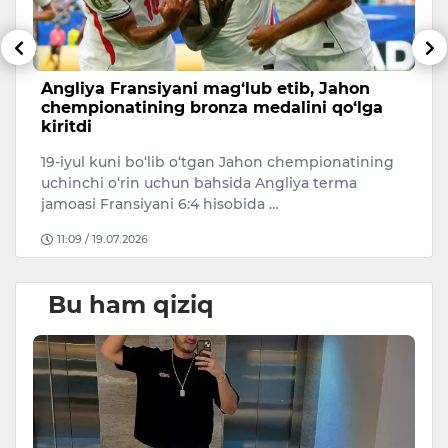
li
Angliya Fransiyani mag‘lub etib, Jahon
A
chempionatining bronza medalini qo‘lga
c
kiritdi
20
19-iyul kuni bo‘lib o‘tgan Jahon chempionatining
Ar
uchinchi o‘rin uchun bahsida Angliya terma
ke
jamoasi Fransiyani 6:4 hisobida …
11:09 / 19.07.2026
Bu ham qiziq