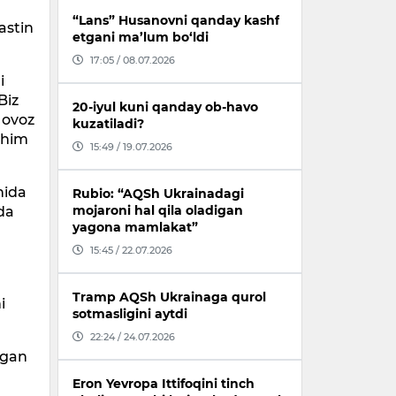
“Lans” Husanovni qanday kashf
astin
etgani ma’lum bo‘ldi
17:05 / 08.07.2026
i
Biz
20-iyul kuni qanday ob-havo
i ovoz
kuzatiladi?
chim
15:49 / 19.07.2026
nida
Rubio: “AQSh Ukrainadagi
mojaroni hal qila oladigan
ida
yagona mamlakat”
15:45 / 22.07.2026
Tramp AQSh Ukrainaga qurol
i
sotmasligini aytdi
22:24 / 24.07.2026
egan
Eron Yevropa Ittifoqini tinch