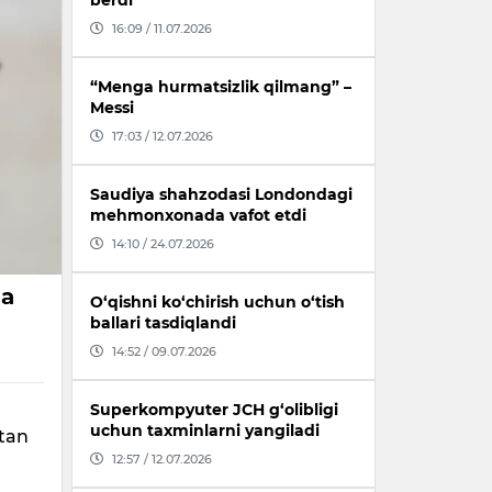
berdi
16:09 / 11.07.2026
“Menga hurmatsizlik qilmang” –
Messi
17:03 / 12.07.2026
Saudiya shahzodasi Londondagi
mehmonxonada vafot etdi
14:10 / 24.07.2026
ga
O‘qishni ko‘chirish uchun o‘tish
ballari tasdiqlandi
14:52 / 09.07.2026
Superkompyuter JCH g‘olibligi
r
uchun taxminlarni yangiladi
 tan
12:57 / 12.07.2026