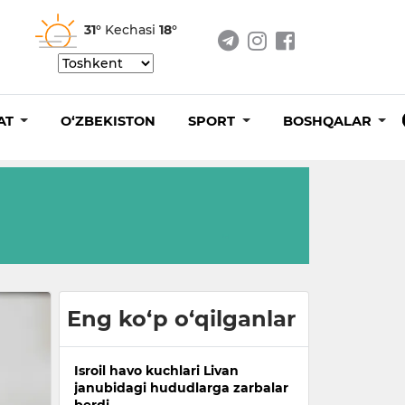
31°
Kechasi
18°
AT
O‘ZBEKISTON
SPORT
BOSHQALAR
Eng ko‘p o‘qilganlar
Isroil havo kuchlari Livan
janubidagi hududlarga zarbalar