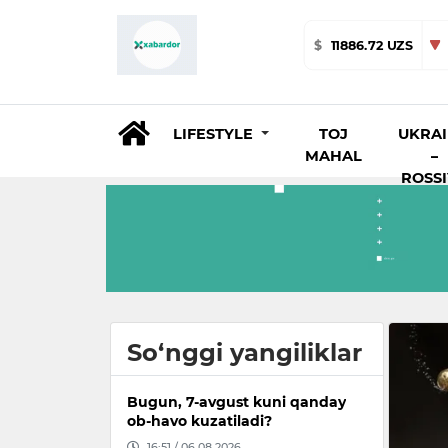
$
11886.72 UZS
LIFESTYLE
TOJ
UKRA
MAHAL
–
ROSS
So‘nggi yangiliklar
Bugun, 7-avgust kuni qanday
ob-havo kuzatiladi?
16:51 / 06.08.2026