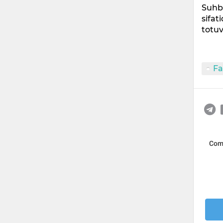
Suhb
sifat
totuv
Fa