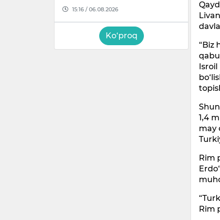
Qayd 
15:16 / 06.08.2026
Livan
davla
Ko‘proq
“Biz 
qabul
Isroi
bo‘li
topi
Shun
1,4 m
may o
Turki
Rim p
Erdo‘
muho
“Turk
Rim 