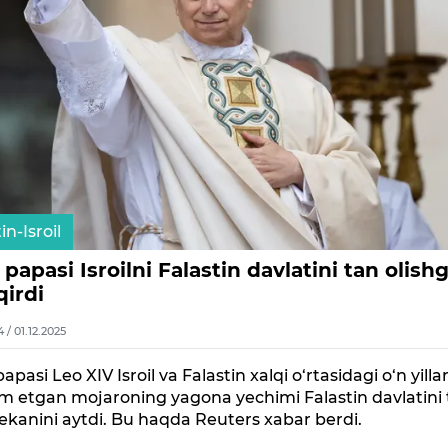
in-Isroil
papasi Isroilni Falastin davlatini tan olish
qirdi
4 / 01.12.2025
apasi Leo XIV Isroil va Falastin xalqi o‘rtasidagi o‘n yilla
m etgan mojaroning yagona yechimi Falastin davlatini
 ekanini aytdi. Bu haqda Reuters xabar berdi.