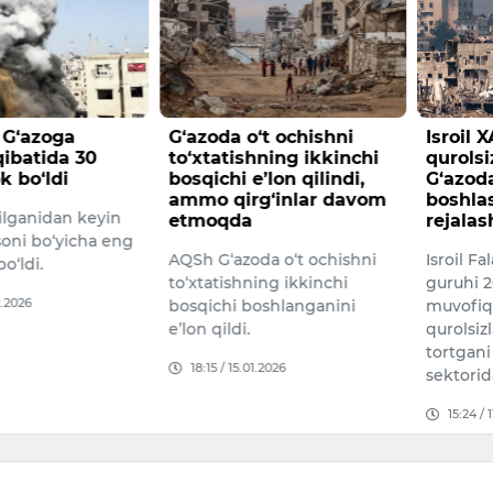
g G‘azoga
G‘azoda o‘t ochishni
Isroil
ibatida 30
to‘xtatishning ikkinchi
qurols
k bo‘ldi
bosqichi e’lon qilindi,
G‘azod
ammo qirg‘inlar davom
boshla
ilganidan keyin
etmoqda
rejala
soni bo‘yicha eng
AQSh G‘azoda o‘t ochishni
Isroil F
bo‘ldi.
to‘xtatishning ikkinchi
guruhi 2
2.2026
bosqichi boshlanganini
muvofiq 
e’lon qildi.
qurolsi
tortgani
18:15 / 15.01.2026
sektorid
15:24 / 