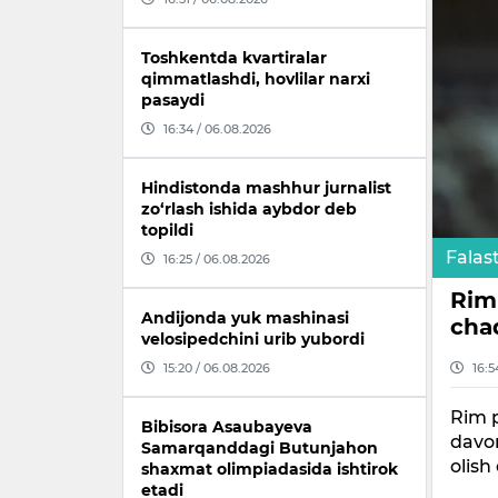
Toshkentda kvartiralar
qimmatlashdi, hovlilar narxi
pasaydi
16:34 / 06.08.2026
Hindistonda mashhur jurnalist
zo‘rlash ishida aybdor deb
topildi
Falast
16:25 / 06.08.2026
Rim 
Andijonda yuk mashinasi
cha
velosipedchini urib yubordi
15:20 / 06.08.2026
16:5
Rim p
Bibisora Asaubayeva
davo
Samarqanddagi Butunjahon
olish
shaxmat olimpiadasida ishtirok
etadi