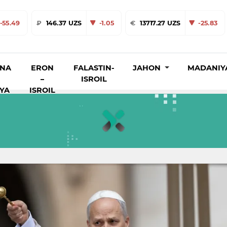
-55.49
₽
146.37 UZS
-1.05
€
13717.27 UZS
-25.83
INA
ERON
FALASTIN-
JAHON
MADANIY
–
ISROIL
IYA
ISROIL