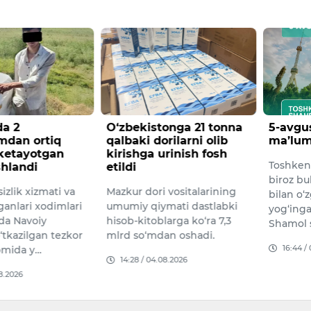
a 2
O‘zbekistonga 21 tonna
5-avgu
mdan ortiq
qalbaki dorilarni olib
ma’lum
 ketayotgan
kirishga urinish fosh
Toshken
shlandi
etildi
biroz bul
izlik xizmati va
Mazkur dori vositalarining
bilan o‘
ganlari xodimlari
umumiy qiymati dastlabki
yog‘inga
da Navoiy
hisob-kitoblarga ko‘ra 7,3
Shamol 
o‘tkazilgan tezkor
mlrd so‘mdan oshadi.
16:44 /
omida y…
14:28 / 04.08.2026
08.2026