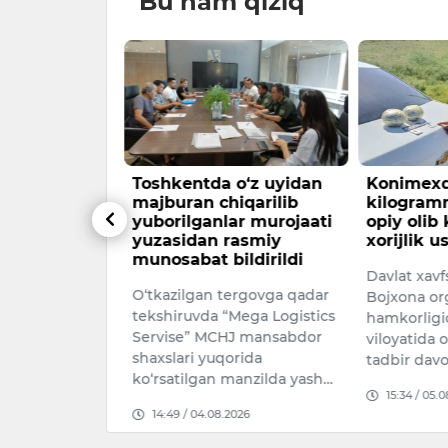
Bu ham qiziq
2028 sun'iy
Toshkentda o‘z uyidan
Konimexd
bitaga
majburan chiqarilib
kilogram
yuborilganlar murojaati
opiy olib
yuzasidan rasmiy
xorijlik u
 STAR.VISION
munosabat bildirildi
Davlat xavfs
tomonidan
O‘tkazilgan tergovga qadar
Bojxona or
andun
tekshiruvda “Mega Logistics
hamkorligi
rg‘oqlari
Servise” MCHJ mansabdor
viloyatida 
giz start
shaxslari yuqorida
tadbir dav
ko‘rsatilgan manzilda yash…
15:34 / 05.
026
14:49 / 04.08.2026