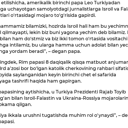
etilishicha, amerikalik birinchi papa Leo Turkiyadan
ga uchayotgan samolyotdagi jurnalistlarga Isroil va Fal
tlari o‘rtasidagi mojaro to‘g‘risida gapirdi.
hammamiz bilamizki, hozirda Isroil hali ham bu yechimn
 qilmayapti, lekin biz buni yagona yechim deb bilamiz. 
l bilan ham do‘stmiz va biz ikki tomon o‘rtasida vositach
shga intilamiz, bu ularga hamma uchun adolat bilan ye
shga yordam beradi”, – degan papa.
ingdek, Rim papasi 8 daqiqalik qisqa matbuot anjuma
lrd a’zosi bor bo‘lgan katolik cherkovining rahbari sifat
yida saylanganidan keyin birinchi chet el safarida
yaga tashrifi haqida ham gapirgan.
apasining aytishicha, u Turkiya Prezidenti Rajab Toyib
g‘an bilan Isroil-Falastin va Ukraina-Rossiya mojarolarin
kama qilgan.
iya ikkala urushni tugatishda muhim rol o‘ynaydi”, – d
papasi.