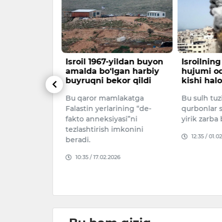
on oyida Al-
Isroil 1967-yildan buyon
Isroilnin
iga kirishni
amalda bo‘lgan harbiy
hujumi oq
klamoqchi
buyruqni bekor qildi
kishi halo
astin
Bu qaror mamlakatga
Bu sulh tuz
in erkinligini
Falastin yerlarining “de-
qurbonlar 
inish” deb
fakto anneksiyasi”ni
yirik zarba 
.
tezlashtirish imkonini
12:35 / 01.0
beradi.
26
10:35 / 17.02.2026