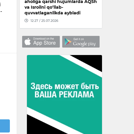
aholiga qarshi hujumlarda AQSh
i
va Isroilni qo‘llab-
-
quvvatlaganlikda aybladi
12:27 / 25.07.2026