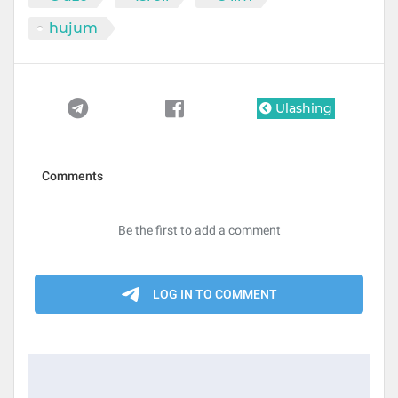
hujum
Ulashing