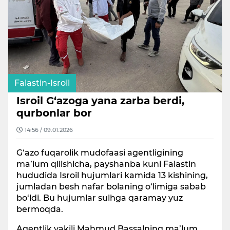
Falastin-Isroil
Isroil G‘azoga yana zarba berdi,
qurbonlar bor
14:56 / 09.01.2026
G‘azo fuqarolik mudofaasi agentligining
ma’lum qilishicha, payshanba kuni Falastin
hududida Isroil hujumlari kamida 13 kishining,
jumladan besh nafar bolaning o‘limiga sabab
bo‘ldi. Bu hujumlar sulhga qaramay yuz
bermoqda.
Agentlik vakili Mahmud Bassalning ma’lum