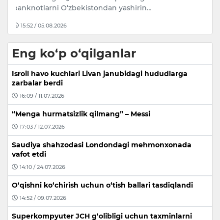
14:50 / 05.08.2026
Eng ko‘p o‘qilganlar
Isroil havo kuchlari Livan janubidagi hududlarga
zarbalar berdi
16:09 / 11.07.2026
“Menga hurmatsizlik qilmang” – Messi
17:03 / 12.07.2026
Saudiya shahzodasi Londondagi mehmonxonada
vafot etdi
14:10 / 24.07.2026
O‘qishni ko‘chirish uchun o‘tish ballari tasdiqlandi
14:52 / 09.07.2026
Superkompyuter JCH g‘olibligi uchun taxminlarni