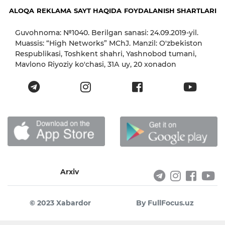
ALOQA
REKLAMA
SAYT HAQIDA
FOYDALANISH SHARTLARI
Guvohnoma: №1040. Berilgan sanasi: 24.09.2019-yil.
Muassis: “High Networks” MChJ. Manzil: O'zbekiston
Respublikasi, Toshkent shahri, Yashnobod tumani,
Mavlono Riyoziy ko'chasi, 31А uy, 20 xonadon
Arxiv
© 2023 Xabardor
By FullFocus.uz