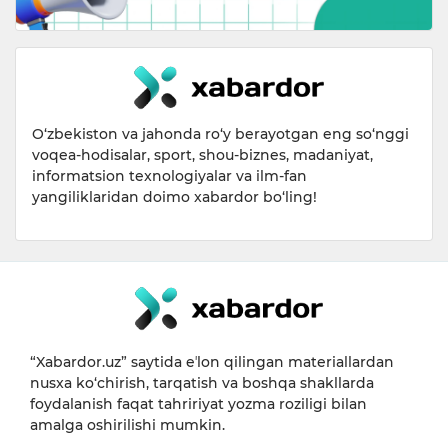
O‘zbekiston va jahonda ro‘y berayotgan eng so‘nggi
voqea-hodisalar, sport, shou-biznes, madaniyat,
informatsion texnologiyalar va ilm-fan
yangiliklaridan doimo xabardor bo‘ling!
“Xabardor.uz” saytida eʼlon qilingan materiallardan
nusxa ko‘chirish, tarqatish va boshqa shakllarda
foydalanish faqat tahririyat yozma roziligi bilan
amalga oshirilishi mumkin.