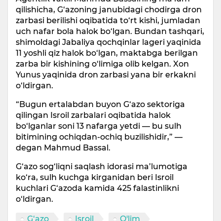
qilishicha, G‘azoning janubidagi chodirga dron
zarbasi berilishi oqibatida to‘rt kishi, jumladan
uch nafar bola halok bo‘lgan. Bundan tashqari,
shimoldagi Jabaliya qochqinlar lageri yaqinida
11 yoshli qiz halok bo‘lgan, maktabga berilgan
zarba bir kishining o‘limiga olib kelgan. Xon
Yunus yaqinida dron zarbasi yana bir erkakni
o‘ldirgan.
“Bugun ertalabdan buyon G‘azo sektoriga
qilingan Isroil zarbalari oqibatida halok
bo‘lganlar soni 13 nafarga yetdi — bu sulh
bitimining ochiqdan-ochiq buzilishidir,” —
degan Mahmud Bassal.
G‘azo sog‘liqni saqlash idorasi ma’lumotiga
ko‘ra, sulh kuchga kirganidan beri Isroil
kuchlari G‘azoda kamida 425 falastinlikni
o‘ldirgan.
G‘azo
Isroil
O'lim