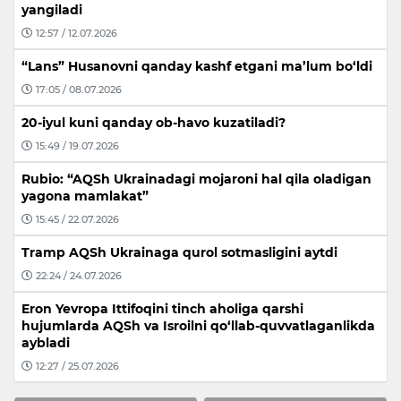
yangiladi
12:57 / 12.07.2026
“Lans” Husanovni qanday kashf etgani ma’lum bo‘ldi
17:05 / 08.07.2026
20-iyul kuni qanday ob-havo kuzatiladi?
15:49 / 19.07.2026
Rubio: “AQSh Ukrainadagi mojaroni hal qila oladigan
yagona mamlakat”
15:45 / 22.07.2026
Tramp AQSh Ukrainaga qurol sotmasligini aytdi
22:24 / 24.07.2026
Eron Yevropa Ittifoqini tinch aholiga qarshi
hujumlarda AQSh va Isroilni qo‘llab-quvvatlaganlikda
aybladi
12:27 / 25.07.2026